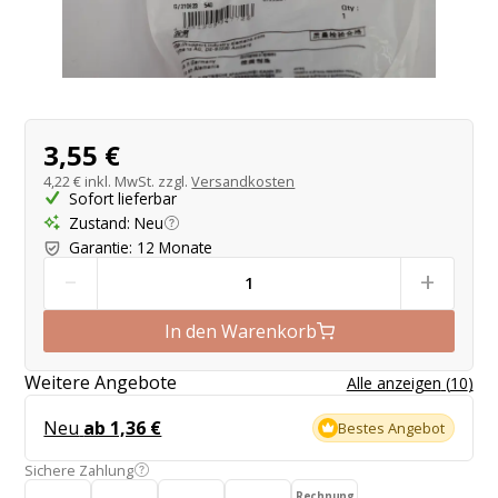
Produktangebot
3,55 €
4,22 €
inkl. MwSt. zzgl.
Versandkosten
Sofort lieferbar
Zustand
:
Neu
Garantie
:
12 Monate
-
+
In den Warenkorb
Weitere Angebote
Alle anzeigen
(
10
)
Neu
ab 1,36 €
Bestes Angebot
Sichere Zahlung
Rechnung