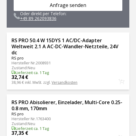
Anfrage senden
Oder direkt per Telefon:
+49 89 262093836
RS PRO 50.4 W 15DYS 1 AC/DC-Adapter
Weltweit 2.1 A AC-DC-Wandler-Netzteile, 24V
dc
RS pro
Hersteller Nr.
2008931
Zustand
:
Neu
Lieferzeit ca. 1 Tag
32,74 €
38,96 €
inkl. MwSt. zzgl.
Versandkosten
RS PRO Abisolierer, Einzelader, Multi-Core 0.25-
0.8 mm, 170mm
RS pro
Hersteller Nr.
1763400
Zustand
:
Neu
Lieferzeit ca. 1 Tag
37,35 €