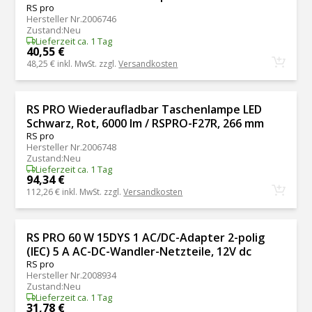
RS pro
Hersteller Nr.
2006746
Zustand
:
Neu
Lieferzeit ca. 1 Tag
40,55 €
48,25 €
inkl. MwSt. zzgl.
Versandkosten
RS PRO Wiederaufladbar Taschenlampe LED
Schwarz, Rot, 6000 lm / RSPRO-F27R, 266 mm
RS pro
Hersteller Nr.
2006748
Zustand
:
Neu
Lieferzeit ca. 1 Tag
94,34 €
112,26 €
inkl. MwSt. zzgl.
Versandkosten
RS PRO 60 W 15DYS 1 AC/DC-Adapter 2-polig
(IEC) 5 A AC-DC-Wandler-Netzteile, 12V dc
RS pro
Hersteller Nr.
2008934
Zustand
:
Neu
Lieferzeit ca. 1 Tag
31,78 €