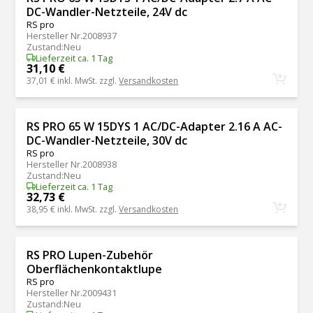
DC-Wandler-Netzteile, 24V dc
RS pro
Hersteller Nr.
2008937
Zustand
:
Neu
Lieferzeit ca. 1 Tag
31,10 €
37,01 €
inkl. MwSt. zzgl.
Versandkosten
RS PRO 65 W 15DYS 1 AC/DC-Adapter 2.16 A AC-
DC-Wandler-Netzteile, 30V dc
RS pro
Hersteller Nr.
2008938
Zustand
:
Neu
Lieferzeit ca. 1 Tag
32,73 €
38,95 €
inkl. MwSt. zzgl.
Versandkosten
RS PRO Lupen-Zubehör
Oberflächenkontaktlupe
RS pro
Hersteller Nr.
2009431
Zustand
:
Neu