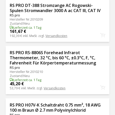
RS PRO DT-388 Stromzange AC Rogowski-
Spulen Stromwandler 3000 A ac CAT III, CAT IV
RS pro
Hersteller Nr.
2010209
Zustand
:
Neu
Lieferzeit ca. 1 Tag
161,67 €
192,39 €
inkl. MwSt. zzgl.
Versandkosten
RS PRO RS-8806S Forehead Infrarot
Thermometer, 32 °C, bis 60 °C, ±0.3°C, F, °C,
Fahrenheit Für Körpertemperaturmessung
RS pro
Hersteller Nr.
2010210
Zustand
:
Neu
Lieferzeit ca. 1 Tag
45,20 €
53,79 €
inkl. MwSt. zzgl.
Versandkosten
RS PRO H07V-K Schaltdraht 0.75 mm², 18 AWG
100 m Braun Ø 2.7 mm Polyvinylchlorid
RS pro