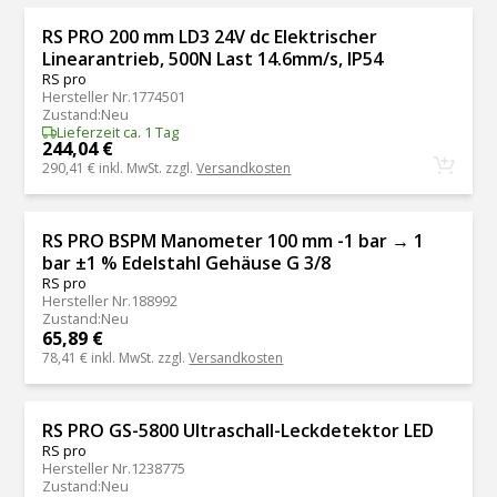
RS PRO 200 mm LD3 24V dc Elektrischer
Linearantrieb, 500N Last 14.6mm/s, IP54
RS pro
Hersteller Nr.
1774501
Zustand
:
Neu
Lieferzeit ca. 1 Tag
244,04 €
290,41 €
inkl. MwSt. zzgl.
Versandkosten
RS PRO BSPM Manometer 100 mm -1 bar → 1
bar ±1 % Edelstahl Gehäuse G 3/8
RS pro
Hersteller Nr.
188992
Zustand
:
Neu
65,89 €
78,41 €
inkl. MwSt. zzgl.
Versandkosten
RS PRO GS-5800 Ultraschall-Leckdetektor LED
RS pro
Hersteller Nr.
1238775
Zustand
:
Neu