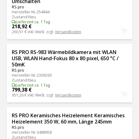
Umschalten
RS pro
Hersteller Nr.
254844
Zustand
:
Neu
Lieferzeit ca. 1 Tag
218,92 €
260,51 €
inkl. MwSt. zzgl.
Versandkosten
RS PRO RS-983 Wärmebildkamera mit WLAN
USB, WLAN Hand-Fokus 80 x 80 pixel, 650 °C /
50mK
RS pro
Hersteller Nr.
2309293
Zustand
:
Neu
Lieferzeit ca. 1 Tag
799,38 €
951,26 €
inkl. MwSt. zzgl.
Versandkosten
RS PRO Keramisches Heizelement Keramisches
Heizelement 350 W, 60 mm, Länge 245mm
RS pro
Hersteller Nr.
3488958
Zustand
:
Neu