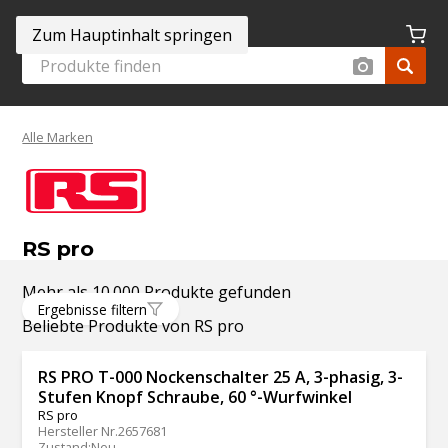
Zum Hauptinhalt springen
Alle Marken
RS pro
Mehr als 10.000 Produkte gefunden
Ergebnisse filtern
Beliebte Produkte von RS pro
RS PRO T-000 Nockenschalter 25 A, 3-phasig, 3-
Stufen Knopf Schraube, 60 °-Wurfwinkel
RS pro
Hersteller Nr.
2657681
Zustand
:
Neu