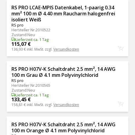
RS PRO LCAE-MPIS Datenkabel, 1-paarig 0.34
mm² 100 m Ø 4.40 mm Raucharm halogenfrei
isoliert Weiß
RS pro
Hersteller Nr.
2010522
Zustand
:
Neu
Lieferzeit ca. 1 Tag
115,07 €
136,93 €
inkl. MwSt. zzgl.
Versandkosten
RS PRO H07V-K Schaltdraht 2.5 mm², 14 AWG
100 m Grau Ø 4.1 mm Polyvinylchlorid
RS pro
Hersteller Nr.
2010565
Zustand
:
Neu
Lieferzeit ca. 1 Tag
133,45 €
158,81 €
inkl. MwSt. zzgl.
Versandkosten
RS PRO H07V-K Schaltdraht 2.5 mm², 14 AWG
100 m Orange Ø 4.1 mm Polyvinylchlorid