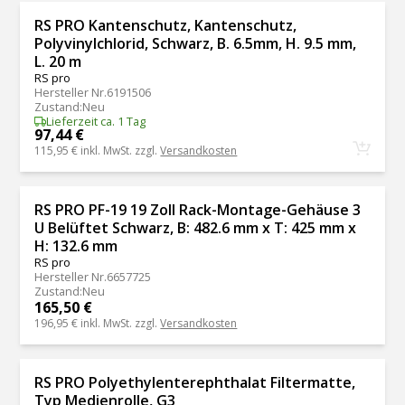
RS PRO Kantenschutz, Kantenschutz,
Polyvinylchlorid, Schwarz, B. 6.5mm, H. 9.5 mm,
L. 20 m
RS pro
Hersteller Nr.
6191506
Zustand
:
Neu
Lieferzeit ca. 1 Tag
97,44 €
115,95 €
inkl. MwSt. zzgl.
Versandkosten
RS PRO PF-19 19 Zoll Rack-Montage-Gehäuse 3
U Belüftet Schwarz, B: 482.6 mm x T: 425 mm x
H: 132.6 mm
RS pro
Hersteller Nr.
6657725
Zustand
:
Neu
165,50 €
196,95 €
inkl. MwSt. zzgl.
Versandkosten
RS PRO Polyethylenterephthalat Filtermatte,
Typ Medienrolle, G3