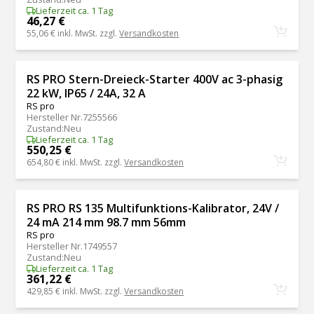
Lieferzeit ca. 1 Tag
46,27 €
55,06 €
inkl. MwSt. zzgl.
Versandkosten
RS PRO Stern-Dreieck-Starter 400V ac 3-phasig
22 kW, IP65 / 24A, 32 A
RS pro
Hersteller Nr.
7255566
Zustand
:
Neu
Lieferzeit ca. 1 Tag
550,25 €
654,80 €
inkl. MwSt. zzgl.
Versandkosten
RS PRO RS 135 Multifunktions-Kalibrator, 24V /
24 mA 214 mm 98.7 mm 56mm
RS pro
Hersteller Nr.
1749557
Zustand
:
Neu
Lieferzeit ca. 1 Tag
361,22 €
429,85 €
inkl. MwSt. zzgl.
Versandkosten