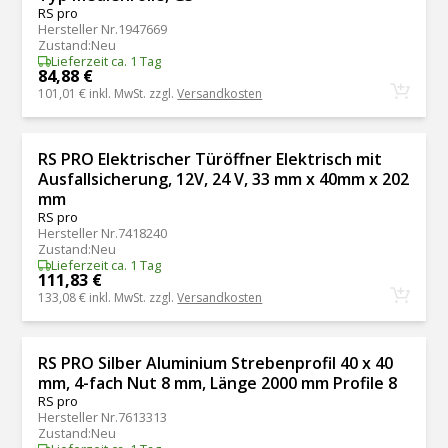
RS pro
Hersteller Nr.
1947669
Zustand
:
Neu
Lieferzeit ca. 1 Tag
84,88 €
101,01 €
inkl. MwSt. zzgl.
Versandkosten
RS PRO Elektrischer Türöffner Elektrisch mit
Ausfallsicherung, 12V, 24 V, 33 mm x 40mm x 202
mm
RS pro
Hersteller Nr.
7418240
Zustand
:
Neu
Lieferzeit ca. 1 Tag
111,83 €
133,08 €
inkl. MwSt. zzgl.
Versandkosten
RS PRO Silber Aluminium Strebenprofil 40 x 40
mm, 4-fach Nut 8 mm, Länge 2000 mm Profile 8
RS pro
Hersteller Nr.
7613313
Zustand
:
Neu