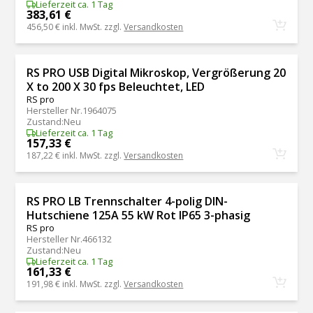
Lieferzeit ca. 1 Tag
383,61 €
456,50 €
inkl. MwSt. zzgl.
Versandkosten
RS PRO USB Digital Mikroskop, Vergrößerung 20
X to 200 X 30 fps Beleuchtet, LED
RS pro
Hersteller Nr.
1964075
Zustand
:
Neu
Lieferzeit ca. 1 Tag
157,33 €
187,22 €
inkl. MwSt. zzgl.
Versandkosten
RS PRO LB Trennschalter 4-polig DIN-
Hutschiene 125A 55 kW Rot IP65 3-phasig
RS pro
Hersteller Nr.
466132
Zustand
:
Neu
Lieferzeit ca. 1 Tag
161,33 €
191,98 €
inkl. MwSt. zzgl.
Versandkosten