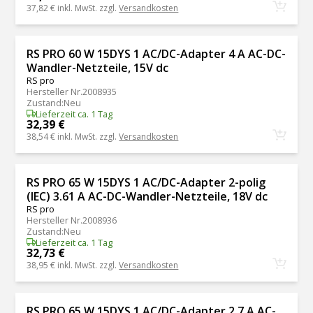
37,82 €
inkl. MwSt. zzgl.
Versandkosten
RS PRO 60 W 15DYS 1 AC/DC-Adapter 4 A AC-DC-
Wandler-Netzteile, 15V dc
RS pro
Hersteller Nr.
2008935
Zustand
:
Neu
Lieferzeit ca. 1 Tag
32,39 €
38,54 €
inkl. MwSt. zzgl.
Versandkosten
RS PRO 65 W 15DYS 1 AC/DC-Adapter 2-polig
(IEC) 3.61 A AC-DC-Wandler-Netzteile, 18V dc
RS pro
Hersteller Nr.
2008936
Zustand
:
Neu
Lieferzeit ca. 1 Tag
32,73 €
38,95 €
inkl. MwSt. zzgl.
Versandkosten
RS PRO 65 W 15DYS 1 AC/DC-Adapter 2.7 A AC-