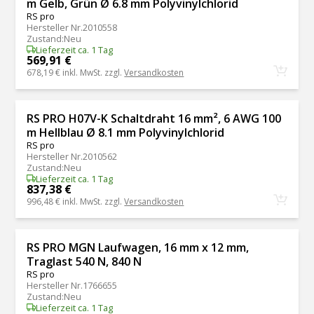
m Gelb, Grün Ø 6.8 mm Polyvinylchlorid
RS pro
Hersteller Nr.
2010558
Zustand
:
Neu
Lieferzeit ca. 1 Tag
569,91 €
678,19 €
inkl. MwSt. zzgl.
Versandkosten
RS PRO H07V-K Schaltdraht 16 mm², 6 AWG 100
m Hellblau Ø 8.1 mm Polyvinylchlorid
RS pro
Hersteller Nr.
2010562
Zustand
:
Neu
Lieferzeit ca. 1 Tag
837,38 €
996,48 €
inkl. MwSt. zzgl.
Versandkosten
RS PRO MGN Laufwagen, 16 mm x 12 mm,
Traglast 540 N, 840 N
RS pro
Hersteller Nr.
1766655
Zustand
:
Neu
Lieferzeit ca. 1 Tag