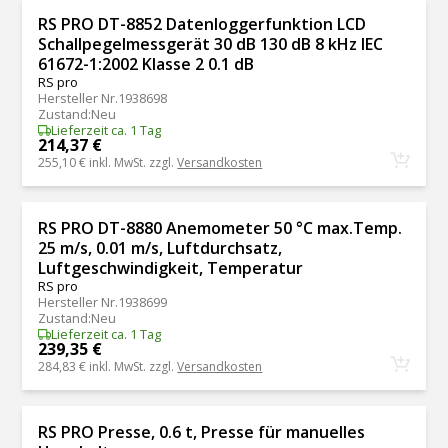
RS PRO DT-8852 Datenloggerfunktion LCD
Schallpegelmessgerät 30 dB 130 dB 8 kHz IEC
61672-1:2002 Klasse 2 0.1 dB
RS pro
Hersteller Nr.
1938698
Zustand
:
Neu
Lieferzeit ca. 1 Tag
214,37 €
255,10 €
inkl. MwSt. zzgl.
Versandkosten
RS PRO DT-8880 Anemometer 50 °C max.Temp.
25 m/s, 0.01 m/s, Luftdurchsatz,
Luftgeschwindigkeit, Temperatur
RS pro
Hersteller Nr.
1938699
Zustand
:
Neu
Lieferzeit ca. 1 Tag
239,35 €
284,83 €
inkl. MwSt. zzgl.
Versandkosten
RS PRO Presse, 0.6 t, Presse für manuelles