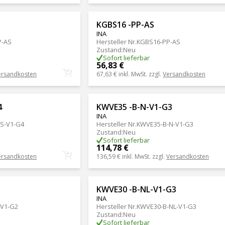
KGBS16 -PP-AS
INA
P-AS
Hersteller Nr.
KGBS16-PP-AS
Zustand
:
Neu
Sofort lieferbar
56,83 €
ersandkosten
67,63 €
inkl. MwSt. zzgl.
Versandkosten
4
KWVE35 -B-N-V1-G3
INA
S-V1-G4
Hersteller Nr.
KWVE35-B-N-V1-G3
Zustand
:
Neu
Sofort lieferbar
114,78 €
ersandkosten
136,59 €
inkl. MwSt. zzgl.
Versandkosten
KWVE30 -B-NL-V1-G3
INA
-V1-G2
Hersteller Nr.
KWVE30-B-NL-V1-G3
Zustand
:
Neu
Sofort lieferbar