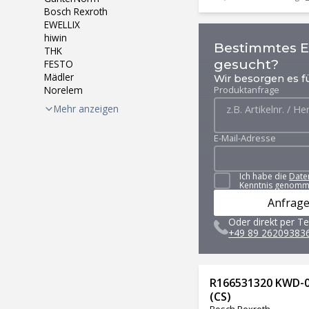
Bosch Rexroth
EWELLIX
hiwin
Bestimmtes Er
THK
gesucht?
FESTO
Mädler
Wir besorgen es fü
Produktanfrage
Norelem
Mehr anzeigen
E-Mail-Adresse
Ich habe die
Date
Kenntnis genomm
Anfrage
Oder direkt per Te
+49 89 26209383
R166531320 KWD-0
(CS)
Bosch Rexroth