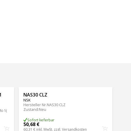
1
NAS30 CLZ
NSK
Hersteller Nr.
NAS30 CLZ
Zustand
:
Neu
N-1(
Sofort lieferbar
50,68 €
60,31 €
inkl. MwSt. zzgl.
Versandkosten