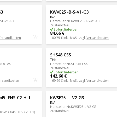
G3
KWVE25 -B-S-V1-G3
INA
SL-V1-G3
Hersteller Nr.
KWVE25-B-S-V1-G3
Zustand
:
Neu
Sofort lieferbar
84,66 €
Versandkosten
100,75 €
inkl. MwSt. zzgl.
Versandkosten
SHS45 CSS
THK
RROC-AS
Hersteller Nr.
SHS45 CSS
Zustand
:
Neu
Sofort lieferbar
142,60 €
ersandkosten
169,69 €
inkl. MwSt. zzgl.
Versandkosten
45 -FNS-C2-H-1
KWSE25 -L-V2-G3
INA
Hersteller Nr.
KWSE25-L-V2-G3
Zustand
:
Neu
0KWD-045-FNS-C2-H-1(