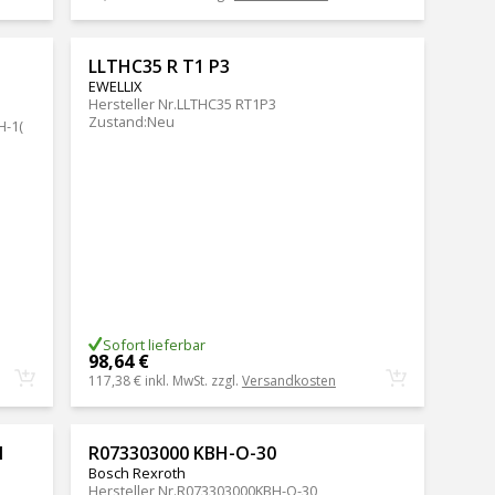
1
LLTHC35 R T1 P3
EWELLIX
Hersteller Nr.
LLTHC35 RT1P3
Zustand
:
Neu
H-1(
Sofort lieferbar
98,64 €
117,38 €
inkl. MwSt. zzgl.
Versandkosten
1
R073303000 KBH-O-30
Bosch Rexroth
Hersteller Nr.
R073303000KBH-O-30