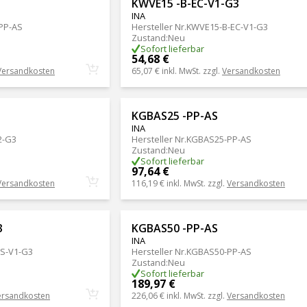
KWVE15 -B-EC-V1-G3
INA
PP-AS
Hersteller Nr.
KWVE15-B-EC-V1-G3
Zustand
:
Neu
Sofort lieferbar
54,68 €
Versandkosten
65,07 €
inkl. MwSt. zzgl.
Versandkosten
KGBAS25 -PP-AS
INA
2-G3
Hersteller Nr.
KGBAS25-PP-AS
Zustand
:
Neu
Sofort lieferbar
97,64 €
Versandkosten
116,19 €
inkl. MwSt. zzgl.
Versandkosten
3
KGBAS50 -PP-AS
INA
S-V1-G3
Hersteller Nr.
KGBAS50-PP-AS
Zustand
:
Neu
Sofort lieferbar
189,97 €
ersandkosten
226,06 €
inkl. MwSt. zzgl.
Versandkosten