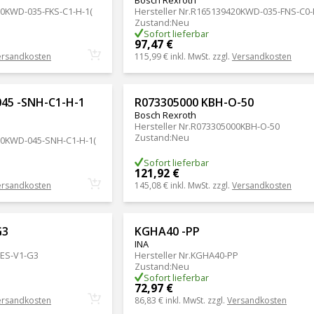
0KWD-035-FKS-C1-H-1(
Hersteller Nr.
R165139420KWD-035-FNS-C0-
Zustand
:
Neu
Sofort lieferbar
97,47 €
ersandkosten
115,99 €
inkl. MwSt. zzgl.
Versandkosten
45 -SNH-C1-H-1
R073305000 KBH-O-50
Bosch Rexroth
Hersteller Nr.
R073305000KBH-O-50
Zustand
:
Neu
0KWD-045-SNH-C1-H-1(
Sofort lieferbar
121,92 €
ersandkosten
145,08 €
inkl. MwSt. zzgl.
Versandkosten
G3
KGHA40 -PP
INA
ES-V1-G3
Hersteller Nr.
KGHA40-PP
Zustand
:
Neu
Sofort lieferbar
72,97 €
ersandkosten
86,83 €
inkl. MwSt. zzgl.
Versandkosten