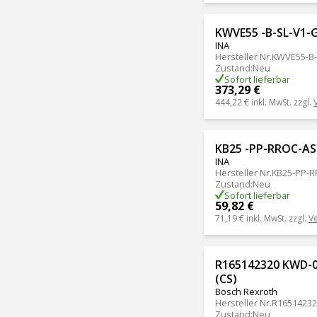
KWVE55 -B-SL-V1-
INA
Hersteller Nr.
KWVE55-B-
Zustand
:
Neu
Sofort lieferbar
373,29 €
444,22 €
inkl. MwSt. zzgl.
KB25 -PP-RROC-AS
INA
Hersteller Nr.
KB25-PP-
Zustand
:
Neu
Sofort lieferbar
59,82 €
71,19 €
inkl. MwSt. zzgl.
V
R165142320 KWD-0
(CS)
Bosch Rexroth
Hersteller Nr.
R16514232
Zustand
:
Neu