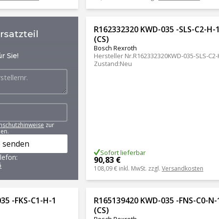
R162332320 KWD-035 -SLS-C2-H-
satzteil
(CS)
Bosch Rexroth
r Sie!
Hersteller Nr.
R162332320KWD-035-SLS-C2-
Zustand
:
Neu
nschutzhinweise
zur
en.
 senden
Sofort lieferbar
lefon:
90,83 €
6
108,09 €
inkl. MwSt. zzgl.
Versandkosten
35 -FKS-C1-H-1
R165139420 KWD-035 -FNS-C0-N-
(CS)
Bosch Rexroth