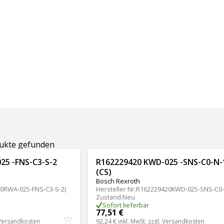
dukte gefunden
25 -FNS-C3-S-2
R162229420 KWD-025 -SNS-C0-N-
(CS)
Bosch Rexroth
0RWA-025-FNS-C3-S-2(
Hersteller Nr.
R162229420KWD-025-SNS-C0-
Zustand
:
Neu
Sofort lieferbar
77,51 €
Versandkosten
92,24 €
inkl. MwSt. zzgl.
Versandkosten