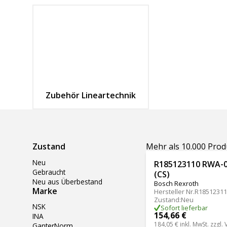
Zubehör Lineartechnik
Ergebnisse filtern
Zustand
Mehr als 10.000 Pro
Neu
R185123110 RWA-0
Gebraucht
(CS)
Neu aus Überbestand
Bosch Rexroth
Marke
Hersteller Nr.
R18512311
Zustand
:
Neu
NSK
Sofort lieferbar
154,66 €
INA
184,05 €
inkl. MwSt. zzgl.
GanterNorm