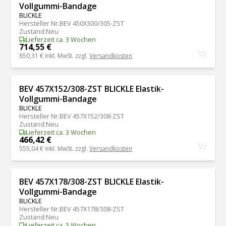
Vollgummi-Bandage
BLICKLE
Hersteller Nr.
BEV 450X300/305-ZST
Zustand
:
Neu
Lieferzeit ca. 3 Wochen
714,55 €
850,31 €
inkl. MwSt. zzgl.
Versandkosten
BEV 457X152/308-ZST BLICKLE Elastik-
Vollgummi-Bandage
BLICKLE
Hersteller Nr.
BEV 457X152/308-ZST
Zustand
:
Neu
Lieferzeit ca. 3 Wochen
466,42 €
555,04 €
inkl. MwSt. zzgl.
Versandkosten
BEV 457X178/308-ZST BLICKLE Elastik-
Vollgummi-Bandage
BLICKLE
Hersteller Nr.
BEV 457X178/308-ZST
Zustand
:
Neu
Lieferzeit ca. 3 Wochen