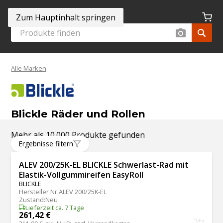
Zum Hauptinhalt springen
Alle Marken
Blickle Räder und Rollen
Mehr als 10.000 Produkte gefunden
Ergebnisse filtern
ALEV 200/25K-EL BLICKLE Schwerlast-Rad mit
Elastik-Vollgummireifen EasyRoll
BLICKLE
Hersteller Nr.
ALEV 200/25K-EL
Zustand
:
Neu
Lieferzeit ca. 7 Tage
261,42 €