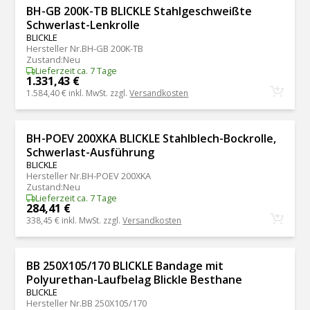
BH-GB 200K-TB BLICKLE Stahlgeschweißte
Schwerlast-Lenkrolle
BLICKLE
Hersteller Nr.
BH-GB 200K-TB
Zustand
:
Neu
Lieferzeit ca. 7 Tage
1.331,43 €
1.584,40 €
inkl. MwSt. zzgl.
Versandkosten
BH-POEV 200XKA BLICKLE Stahlblech-Bockrolle,
Schwerlast-Ausführung
BLICKLE
Hersteller Nr.
BH-POEV 200XKA
Zustand
:
Neu
Lieferzeit ca. 7 Tage
284,41 €
338,45 €
inkl. MwSt. zzgl.
Versandkosten
BB 250X105/170 BLICKLE Bandage mit
Polyurethan-Laufbelag Blickle Besthane
BLICKLE
Hersteller Nr.
BB 250X105/170