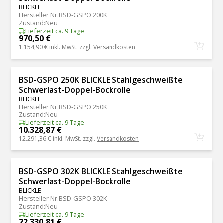
BLICKLE
Hersteller Nr.
BSD-GSPO 200K
Zustand
:
Neu
Lieferzeit ca. 9 Tage
970,50 €
1.154,90 €
inkl. MwSt. zzgl.
Versandkosten
BSD-GSPO 250K BLICKLE Stahlgeschweißte
Schwerlast-Doppel-Bockrolle
BLICKLE
Hersteller Nr.
BSD-GSPO 250K
Zustand
:
Neu
Lieferzeit ca. 9 Tage
10.328,87 €
12.291,36 €
inkl. MwSt. zzgl.
Versandkosten
BSD-GSPO 302K BLICKLE Stahlgeschweißte
Schwerlast-Doppel-Bockrolle
BLICKLE
Hersteller Nr.
BSD-GSPO 302K
Zustand
:
Neu
Lieferzeit ca. 9 Tage
22.330,81 €