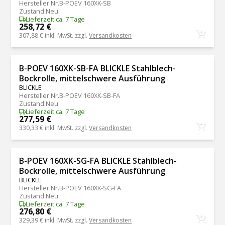
Hersteller Nr.
B-POEV 160XK-SB
Zustand
:
Neu
Lieferzeit ca. 7 Tage
258,72 €
307,88 €
inkl. MwSt. zzgl.
Versandkosten
B-POEV 160XK-SB-FA BLICKLE Stahlblech-
Bockrolle, mittelschwere Ausführung
BLICKLE
Hersteller Nr.
B-POEV 160XK-SB-FA
Zustand
:
Neu
Lieferzeit ca. 7 Tage
277,59 €
330,33 €
inkl. MwSt. zzgl.
Versandkosten
B-POEV 160XK-SG-FA BLICKLE Stahlblech-
Bockrolle, mittelschwere Ausführung
BLICKLE
Hersteller Nr.
B-POEV 160XK-SG-FA
Zustand
:
Neu
Lieferzeit ca. 7 Tage
276,80 €
329,39 €
inkl. MwSt. zzgl.
Versandkosten