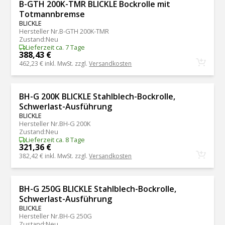
B-GTH 200K-TMR BLICKLE Bockrolle mit
Totmannbremse
BLICKLE
Hersteller Nr.
B-GTH 200K-TMR
Zustand
:
Neu
Lieferzeit ca. 7 Tage
388,43 €
462,23 €
inkl. MwSt. zzgl.
Versandkosten
BH-G 200K BLICKLE Stahlblech-Bockrolle,
Schwerlast-Ausführung
BLICKLE
Hersteller Nr.
BH-G 200K
Zustand
:
Neu
Lieferzeit ca. 8 Tage
321,36 €
382,42 €
inkl. MwSt. zzgl.
Versandkosten
BH-G 250G BLICKLE Stahlblech-Bockrolle,
Schwerlast-Ausführung
BLICKLE
Hersteller Nr.
BH-G 250G
Zustand
:
Neu