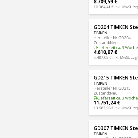
8.709,59 €
10.364,41 €
inkl. MwSt. zz
GD204 TIMKEN Ste
TIMKEN
Hersteller Nr.
GD204
Zustand
:
Neu
Lieferzeit ca. 3 Woch
4.610,97 €
5.487,05 €
inkl. MwSt. zzgl
GD215 TIMKEN Ste
TIMKEN
Hersteller Nr.
GD215
Zustand
:
Neu
Lieferzeit ca. 3 Woch
11.751,24 €
13.983,98 €
inkl. MwSt. zz
GD307 TIMKEN Ste
TIMKEN