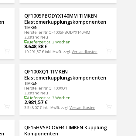
QF100SPBODYX140MM TIMKEN
en
Elastomerkupplungskomponenten
TIMKEN
Hersteller Nr.
QF100SPBODYX140MM
Zustand
:
Neu
Lieferzeit ca. 3 Wochen
8.648,38 €
10.291,57 €
inkl. MwSt. zzgl.
Versandkosten
QF100XQ1 TIMKEN
Elastomerkupplungskomponenten
TIMKEN
Hersteller Nr.
QF100XQ1
Zustand
:
Neu
Lieferzeit ca. 3 Wochen
2.981,57 €
3.548,07 €
inkl. MwSt. zzgl.
Versandkosten
QF15HVSPCOVER TIMKEN Kupplung
en
Komponenten