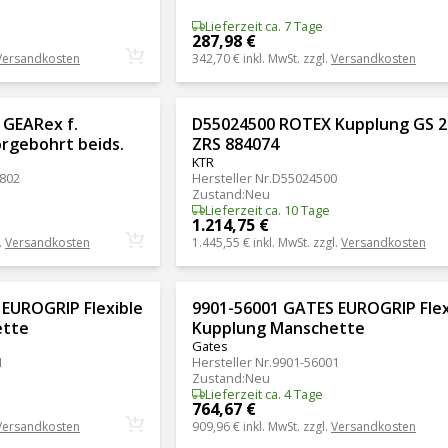
Lieferzeit ca. 7 Tage
287,98 €
Versandkosten
342,70 €
inkl. MwSt. zzgl.
Versandkosten
 GEARex f.
D55024500 ROTEX Kupplung GS 2
orgebohrt beids.
ZRS 884074
KTR
802
Hersteller Nr.
D55024500
Zustand
:
Neu
Lieferzeit ca. 10 Tage
1.214,75 €
.
Versandkosten
1.445,55 €
inkl. MwSt. zzgl.
Versandkosten
EUROGRIP Flexible
9901-56001 GATES EUROGRIP Flex
ette
Kupplung Manschette
Gates
1
Hersteller Nr.
9901-56001
Zustand
:
Neu
Lieferzeit ca. 4 Tage
764,67 €
Versandkosten
909,96 €
inkl. MwSt. zzgl.
Versandkosten