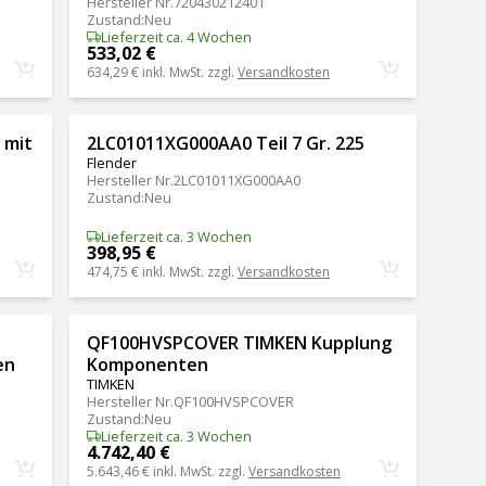
Hersteller Nr.
720430212401
Zustand
:
Neu
Lieferzeit ca. 4 Wochen
533,02 €
634,29 €
inkl. MwSt. zzgl.
Versandkosten
 mit
2LC01011XG000AA0 Teil 7 Gr. 225
Flender
Hersteller Nr.
2LC01011XG000AA0
Zustand
:
Neu
Lieferzeit ca. 3 Wochen
398,95 €
474,75 €
inkl. MwSt. zzgl.
Versandkosten
QF100HVSPCOVER TIMKEN Kupplung
en
Komponenten
TIMKEN
Hersteller Nr.
QF100HVSPCOVER
Zustand
:
Neu
Lieferzeit ca. 3 Wochen
4.742,40 €
5.643,46 €
inkl. MwSt. zzgl.
Versandkosten