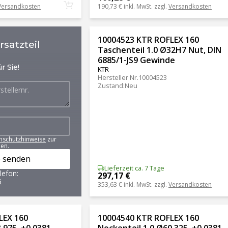
Versandkosten
190,73 €
inkl. MwSt. zzgl.
Versandkosten
10004523 KTR ROFLEX 160
satzteil
Taschenteil 1.0 Ø32H7 Nut, DIN
6885/1-JS9 Gewinde
r Sie!
KTR
Hersteller Nr.
10004523
Zustand
:
Neu
nschutzhinweise
zur
en.
 senden
Lieferzeit ca. 7 Tage
lefon:
297,17 €
6
353,63 €
inkl. MwSt. zzgl.
Versandkosten
LEX 160
10004540 KTR ROFLEX 160
,975, +0,0381
Nockenteil 1.0 Ø60,325, +0,0381