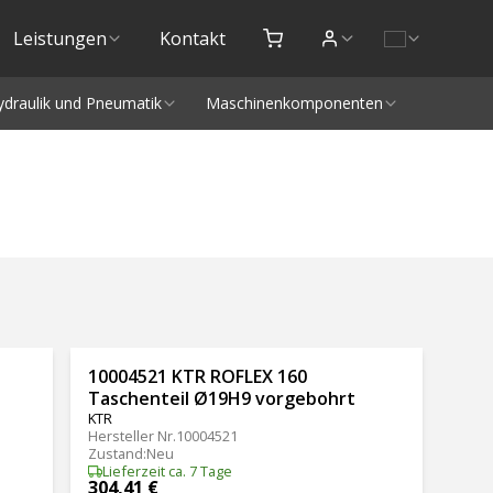
Leistungen
Kontakt
ydraulik und Pneumatik
Maschinenkomponenten
10004521 KTR ROFLEX 160
Taschenteil Ø19H9 vorgebohrt
KTR
Hersteller Nr.
10004521
Zustand
:
Neu
Lieferzeit ca. 7 Tage
304,41 €