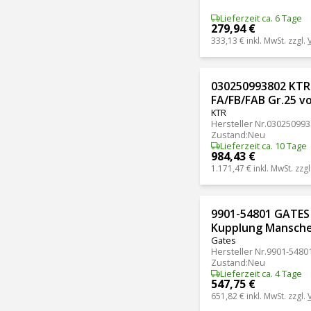
Lieferzeit ca. 6 Tage
279,94 €
333,13 €
inkl. MwSt. zzgl.
030250993802 KTR
FA/FB/FAB Gr.25 v
KTR
Hersteller Nr.
030250993
Zustand
:
Neu
Lieferzeit ca. 10 Tage
984,43 €
1.171,47 €
inkl. MwSt. zzgl
9901-54801 GATES 
Kupplung Mansch
Gates
Hersteller Nr.
9901-5480
Zustand
:
Neu
Lieferzeit ca. 4 Tage
547,75 €
651,82 €
inkl. MwSt. zzgl.