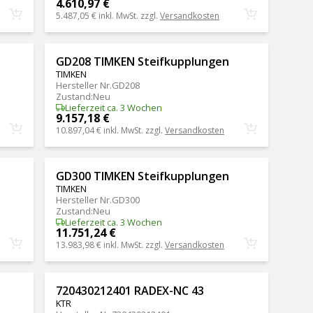
4.610,97 €
5.487,05 €
inkl. MwSt. zzgl.
Versandkosten
GD208 TIMKEN Steifkupplungen
TIMKEN
Hersteller Nr.
GD208
Zustand
:
Neu
Lieferzeit ca. 3 Wochen
9.157,18 €
10.897,04 €
inkl. MwSt. zzgl.
Versandkosten
n
GD300 TIMKEN Steifkupplungen
TIMKEN
Hersteller Nr.
GD300
Zustand
:
Neu
Lieferzeit ca. 3 Wochen
11.751,24 €
13.983,98 €
inkl. MwSt. zzgl.
Versandkosten
720430212401 RADEX-NC 43
KTR