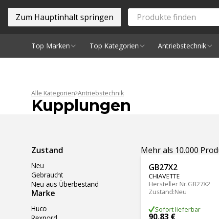
Zum Hauptinhalt springen
Top Marken
Top Kategorien
Antriebstechnik
Spindeln
Alle Kategorien
Antriebstechnik
Kupplungen
Ergebnisse filtern
Zustand
Mehr als 10.000 Pro
Neu
GB27X2
Gebraucht
CHIAVETTE
Neu aus Überbestand
Hersteller Nr.
GB27X2
Zustand
:
Neu
Marke
Huco
Sofort lieferbar
90,83 €
Rexnord