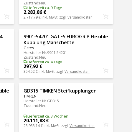
Zustand
:
Neu
Lieferzeit ca. 9 Tage
2.283,86 €
2.717,79 €
inkl. MwSt. zzgl.
Versandkosten
4
9901-54201 GATES EUROGRIP Flexible
Kupplung Manschette
Gates
Hersteller Nr.
9901-54201
Zustand
:
Neu
Lieferzeit ca. 4 Tage
297,92 €
354,52 €
inkl. MwSt. zzgl.
Versandkosten
ible
GD315 TIMKEN Steifkupplungen
TIMKEN
Hersteller Nr.
GD315
Zustand
:
Neu
Lieferzeit ca. 3 Wochen
20.111,88 €
23.933,14 €
inkl. MwSt. zzgl.
Versandkosten