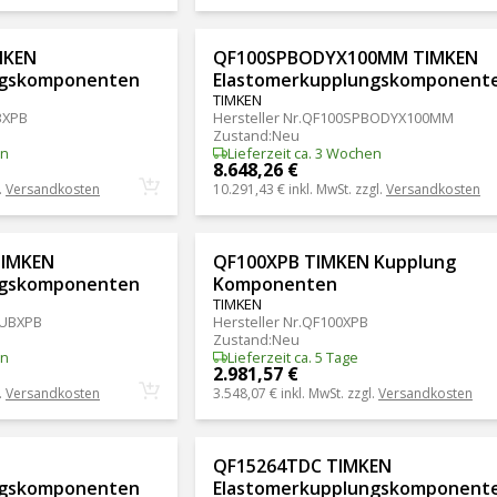
MKEN
QF100SPBODYX100MM TIMKEN
ngskomponenten
Elastomerkupplungskomponent
TIMKEN
3XPB
Hersteller Nr.
QF100SPBODYX100MM
Zustand
:
Neu
en
Lieferzeit ca. 3 Wochen
8.648,26 €
.
Versandkosten
10.291,43 €
inkl. MwSt. zzgl.
Versandkosten
TIMKEN
QF100XPB TIMKEN Kupplung
ngskomponenten
Komponenten
TIMKEN
UBXPB
Hersteller Nr.
QF100XPB
Zustand
:
Neu
en
Lieferzeit ca. 5 Tage
2.981,57 €
.
Versandkosten
3.548,07 €
inkl. MwSt. zzgl.
Versandkosten
QF15264TDC TIMKEN
ngskomponenten
Elastomerkupplungskomponent