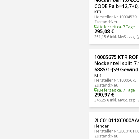
CODE Pa b=12,7+0
KTR
Hersteller Nr.
10004539
Zustand
:
Neu
Lieferzeit ca. 7 Tage
295,08 €
351,15 €
inkl. MwSt. zzgl.
10005675 KTR ROF
Nockenteil split 7
6885/1-JS9 Gewind
KTR
Hersteller Nr.
10005675
Zustand
:
Neu
Lieferzeit ca. 7 Tage
290,97 €
346,25 €
inkl. MwSt. zzgl.
2LC01011XC000AA0 
Flender
Hersteller Nr.
2LC01011
Zustand
:
Neu