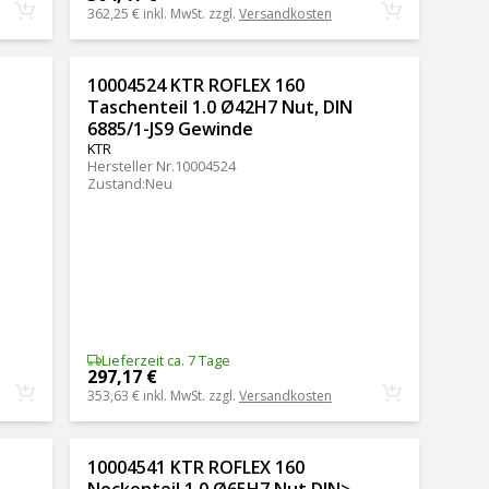
362,25 €
inkl. MwSt. zzgl.
Versandkosten
10004524 KTR ROFLEX 160
Taschenteil 1.0 Ø42H7 Nut, DIN
6885/1-JS9 Gewinde
KTR
Hersteller Nr.
10004524
Zustand
:
Neu
Lieferzeit ca. 7 Tage
297,17 €
353,63 €
inkl. MwSt. zzgl.
Versandkosten
10004541 KTR ROFLEX 160
Nockenteil 1.0 Ø65H7 Nut DIN>,