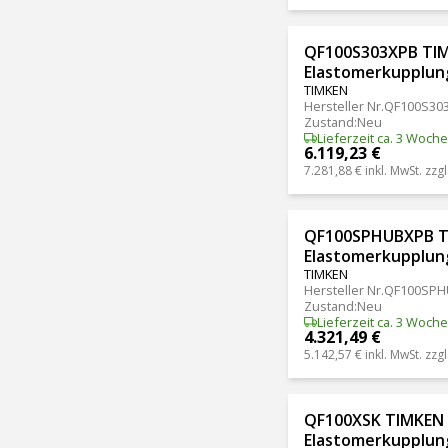
QF100S303XPB TI
Elastomerkupplu
TIMKEN
Hersteller Nr.
QF100S30
Zustand
:
Neu
Lieferzeit ca. 3 Woch
6.119,23 €
7.281,88 €
inkl. MwSt. zzgl
QF100SPHUBXPB 
Elastomerkupplu
TIMKEN
Hersteller Nr.
QF100SPH
Zustand
:
Neu
Lieferzeit ca. 3 Woch
4.321,49 €
5.142,57 €
inkl. MwSt. zzgl
QF100XSK TIMKEN
Elastomerkupplu