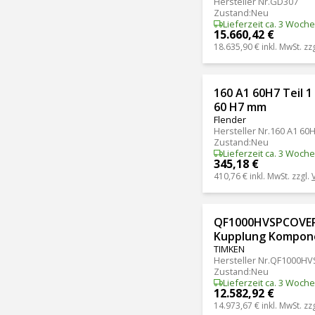
Hersteller Nr.
GD307
Zustand
:
Neu
Lieferzeit ca. 3 Woch
15.660,42 €
18.635,90 €
inkl. MwSt. zz
160 A1 60H7 Teil 1
60 H7 mm
Flender
Hersteller Nr.
160 A1 60
Zustand
:
Neu
Lieferzeit ca. 3 Woch
345,18 €
410,76 €
inkl. MwSt. zzgl.
QF1000HVSPCOVE
Kupplung Kompon
TIMKEN
Hersteller Nr.
QF1000HV
Zustand
:
Neu
Lieferzeit ca. 3 Woch
12.582,92 €
14.973,67 €
inkl. MwSt. zz