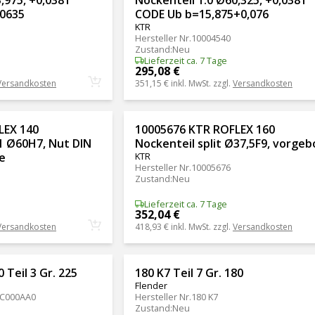
,0635
CODE Ub b=15,875+0,076
KTR
Hersteller Nr.
10004540
Zustand
:
Neu
Lieferzeit ca. 7 Tage
295,08 €
Versandkosten
351,15 €
inkl. MwSt. zzgl.
Versandkosten
LEX 140
10005676 KTR ROFLEX 160
.1 Ø60H7, Nut DIN
Nockenteil split Ø37,5F9, vorgeb
e
KTR
Hersteller Nr.
10005676
Zustand
:
Neu
Lieferzeit ca. 7 Tage
352,04 €
Versandkosten
418,93 €
inkl. MwSt. zzgl.
Versandkosten
Teil 3 Gr. 225
180 K7 Teil 7 Gr. 180
Flender
XC000AA0
Hersteller Nr.
180 K7
Zustand
:
Neu