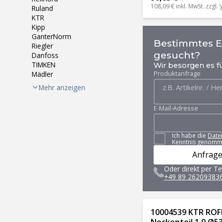
108,09 €
inkl. MwSt. zzgl.
Ruland
KTR
Kipp
GanterNorm
Bestimmtes Er
Riegler
gesucht?
Danfoss
TIMKEN
Wir besorgen es fü
Produktanfrage
Mädler
Mehr anzeigen
E-Mail-Adresse
Ich habe die
Date
Kenntnis genomm
Anfrage
Oder direkt per Te
+49 89 26209383
10004539 KTR ROF
Nockenteil 1.0 Ø53