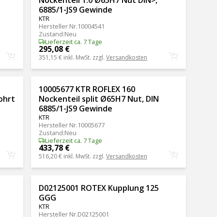
6885/1-JS9 Gewinde
KTR
Hersteller Nr.
10004541
Zustand
:
Neu
Lieferzeit ca. 7 Tage
295,08 €
351,15 €
inkl. MwSt. zzgl.
Versandkosten
10005677 KTR ROFLEX 160
ohrt
Nockenteil split Ø65H7 Nut, DIN
6885/1-JS9 Gewinde
KTR
Hersteller Nr.
10005677
Zustand
:
Neu
Lieferzeit ca. 7 Tage
433,78 €
516,20 €
inkl. MwSt. zzgl.
Versandkosten
D02125001 ROTEX Kupplung 125
GGG
KTR
Hersteller Nr.
D02125001