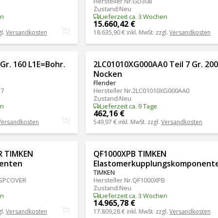
Hersteller Nr.
GD308
Zustand
:
Neu
en
Lieferzeit ca. 3 Wochen
15.660,42 €
gl.
Versandkosten
18.635,90 €
inkl. MwSt. zzgl.
Versandkosten
 Gr. 160 L1E=Bohr.
2LC01010XG000AA0 Teil 7 Gr. 200
Nocken
Flender
H7
Hersteller Nr.
2LC01010XG000AA0
Zustand
:
Neu
en
Lieferzeit ca. 9 Tage
462,16 €
Versandkosten
549,97 €
inkl. MwSt. zzgl.
Versandkosten
R TIMKEN
QF1000XPB TIMKEN
enten
Elastomerkupplungskomponent
TIMKEN
SPCOVER
Hersteller Nr.
QF1000XPB
Zustand
:
Neu
en
Lieferzeit ca. 3 Wochen
14.965,78 €
gl.
Versandkosten
17.809,28 €
inkl. MwSt. zzgl.
Versandkosten