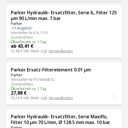
Parker Hydraulik- Ersatzfilter, Serie IL, Filter 125
μm 90 L/min max. 7 bar
Parker
+1 Angebot
Hersteller Nr.
E.IL.1115
Zustand
:
Neu
Lieferzeit ca. 1 Tag
ab 43,41 €
51,66 €
inkl. MwSt. zzgl.
Versandkosten
Parker Ersatz-Filterelement 0.01 μm
Parker
Hersteller Nr.
P31KA00ESC
Zustand
:
Neu
Lieferzeit ca. 1 Tag
27,88 €
33,18 €
inkl. MwSt. zzgl.
Versandkosten
Parker Hydraulik- Ersatzfilter, Serie Maxiflo,
Filter 10 μm 70 L/min, Ø 128.5 mm max. 10 bar
Parker