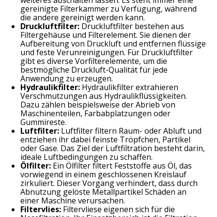
weiteres abschalten lassen. Es steht immer eine
gereinigte Filterkammer zu Verfügung, während
die andere gereinigt werden kann.
Druckluftfilter:
Druckluftfilter bestehen aus
Filtergehäuse und Filterelement. Sie dienen der
Aufbereitung von Druckluft und entfernen flüssige
und feste Verunreinigungen. Für Druckluftfilter
gibt es diverse Vorfilterelemente, um die
bestmögliche Druckluft-Qualität für jede
Anwendung zu erzeugen.
Hydraulikfilter:
Hydraulikfilter extrahieren
Verschmutzungen aus Hydraulikflüssigkeiten.
Dazu zählen beispielsweise der Abrieb von
Maschinenteilen, Farbabplatzungen oder
Gummireste.
Luftfilter:
Luftfilter filtern Raum- oder Abluft und
entziehen ihr dabei feinste Tröpfchen, Partikel
oder Gase. Das Ziel der Luftfiltration besteht darin,
ideale Luftbedingungen zu schaffen.
Ölfilter:
Ein Ölfilter filtert Feststoffe aus Öl, das
vorwiegend in einem geschlossenen Kreislauf
zirkuliert. Dieser Vorgang verhindert, dass durch
Abnutzung gelöste Metallpartikel Schäden an
einer Maschine verursachen.
Filtervlies:
Filtervliese eigenen sich für die