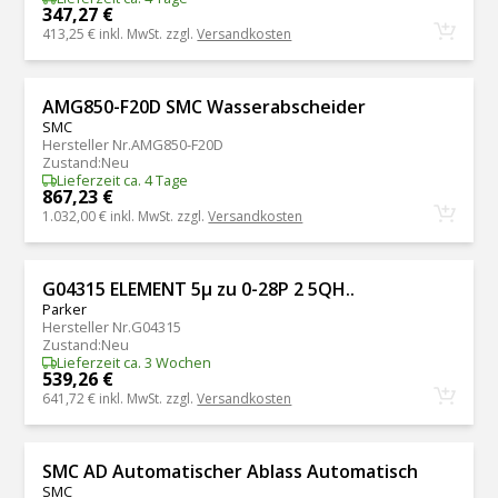
347,27 €
413,25 €
inkl. MwSt. zzgl.
Versandkosten
AMG850-F20D SMC Wasserabscheider
SMC
Hersteller Nr.
AMG850-F20D
Zustand
:
Neu
Lieferzeit ca. 4 Tage
867,23 €
1.032,00 €
inkl. MwSt. zzgl.
Versandkosten
G04315 ELEMENT 5µ zu 0-28P 2 5QH..
Parker
Hersteller Nr.
G04315
Zustand
:
Neu
Lieferzeit ca. 3 Wochen
539,26 €
641,72 €
inkl. MwSt. zzgl.
Versandkosten
SMC AD Automatischer Ablass Automatisch
SMC