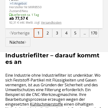
+1 Angebot
Hersteller Nr.
MXR8550
Zustand
:
Neu
Lieferzeit ca. 1 Tag
ab 77,57 €
92,31 €
inkl. MwSt. zzgl.
Versandkosten
Vorherige
1
2
3
4
5
...
170
Nächste
Industriefilter – darauf kommt
es an
Eine Industrie ohne Industriefilter ist undenkbar. Wo
sich Feststoff-Partikel mit Flüssigkeiten und Gasen
vermengen, ist aus Gründen der Sicherheit und des
Umweltschutzes eine Filterung erforderlich. Ein
Beispiel ist die CNC-Werkzeugmaschine. Ihre
Bearbeitungsprozesse erzeugen wegen der
eingesetzten
Kühlschmierstoffe
einen ölhaltigen