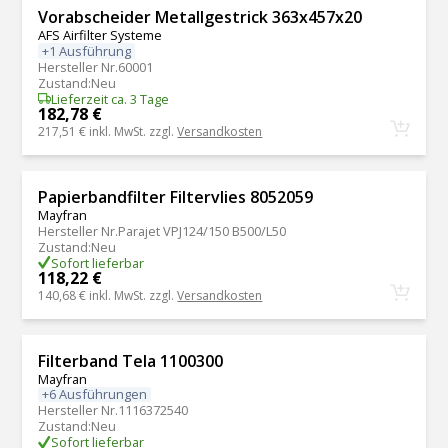
Vorabscheider Metallgestrick 363x457x20
AFS Airfilter Systeme
+1 Ausführung
Hersteller Nr.
60001
Zustand
:
Neu
Lieferzeit ca. 3 Tage
182,78 €
217,51 €
inkl. MwSt. zzgl.
Versandkosten
Papierbandfilter Filtervlies 8052059
Mayfran
Hersteller Nr.
Parajet VPJ124/150 B500/L50
Zustand
:
Neu
Sofort lieferbar
118,22 €
140,68 €
inkl. MwSt. zzgl.
Versandkosten
Filterband Tela 1100300
Mayfran
+6 Ausführungen
Hersteller Nr.
1116372540
Zustand
:
Neu
Sofort lieferbar