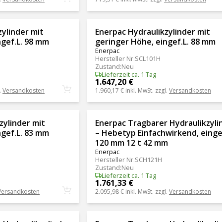
ylinder mit
Enerpac Hydraulikzylinder mit
ngef.L. 98 mm
geringer Höhe, eingef.L. 88 mm
Enerpac
Hersteller Nr.
SCL101H
Zustand
:
Neu
Lieferzeit ca. 1 Tag
1.647,20 €
.
Versandkosten
1.960,17 €
inkl. MwSt. zzgl.
Versandkosten
zylinder mit
Enerpac Tragbarer Hydraulikzyli
ngef.L. 83 mm
– Hebetyp Einfachwirkend, eingef
120 mm 12 t 42 mm
Enerpac
Hersteller Nr.
SCH121H
Zustand
:
Neu
Lieferzeit ca. 1 Tag
1.761,33 €
Versandkosten
2.095,98 €
inkl. MwSt. zzgl.
Versandkosten