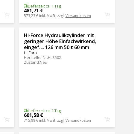
Lieferzeit ca. 1 Tag
481,71 €
573,23 €
inkl. MwSt. zzgl.
Versandkosten
Hi-Force Hydraulikzylinder mit
geringer Höhe Einfachwirkend,
eingef.L. 126 mm 50 t 60 mm
Hi-Force
Hersteller Nr.
HLS502
Zustand
:
Neu
Lieferzeit ca. 1 Tag
601,58 €
715,88 €
inkl. MwSt. zzgl.
Versandkosten