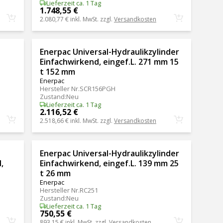
Lieferzeit ca. 1 Tag
1.748,55 €
2.080,77 €
inkl. MwSt. zzgl.
Versandkosten
Enerpac Universal-Hydraulikzylinder
Einfachwirkend, eingef.L. 271 mm 15
t 152 mm
Enerpac
Hersteller Nr.
SCR156PGH
Zustand
:
Neu
Lieferzeit ca. 1 Tag
2.116,52 €
2.518,66 €
inkl. MwSt. zzgl.
Versandkosten
Enerpac Universal-Hydraulikzylinder
,
Einfachwirkend, eingef.L. 139 mm 25
t 26 mm
Enerpac
Hersteller Nr.
RC251
Zustand
:
Neu
Lieferzeit ca. 1 Tag
750,55 €
893,15 €
inkl. MwSt. zzgl.
Versandkosten