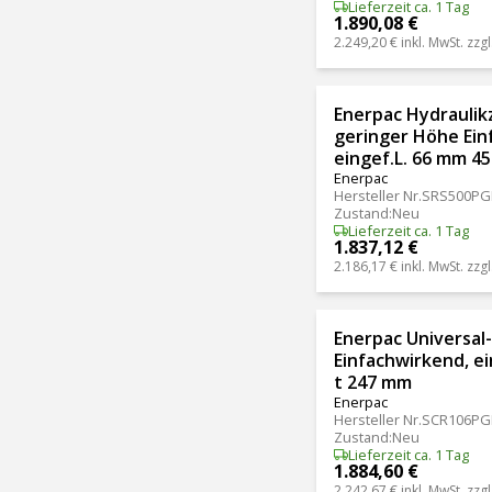
Lieferzeit ca. 1 Tag
1.890,08 €
2.249,20 €
inkl. MwSt. zzgl
Enerpac Hydraulikz
geringer Höhe Ein
eingef.L. 66 mm 4
Enerpac
Hersteller Nr.
SRS500PG
Zustand
:
Neu
Lieferzeit ca. 1 Tag
1.837,12 €
2.186,17 €
inkl. MwSt. zzgl
Enerpac Universal-
Einfachwirkend, ei
t 247 mm
Enerpac
Hersteller Nr.
SCR106PG
Zustand
:
Neu
Lieferzeit ca. 1 Tag
1.884,60 €
2.242,67 €
inkl. MwSt. zzgl