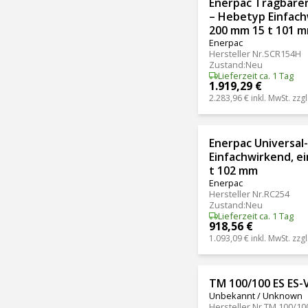
Enerpac Tragbarer
– Hebetyp Einfachw
200 mm 15 t 101 
Enerpac
Hersteller Nr.
SCR154H
Zustand
:
Neu
Lieferzeit ca. 1 Tag
1.919,29 €
2.283,96 €
inkl. MwSt. zzgl
Enerpac Universal-
Einfachwirkend, ei
t 102 mm
Enerpac
Hersteller Nr.
RC254
Zustand
:
Neu
Lieferzeit ca. 1 Tag
918,56 €
1.093,09 €
inkl. MwSt. zzgl
TM 100/100 ES ES-
Unbekannt / Unknown
Hersteller Nr.
TM 100/10