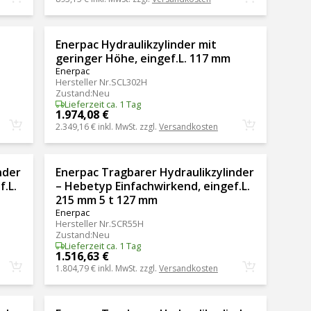
Enerpac Hydraulikzylinder mit
geringer Höhe, eingef.L. 117 mm
Enerpac
Hersteller Nr.
SCL302H
Zustand
:
Neu
Lieferzeit ca. 1 Tag
1.974,08 €
2.349,16 €
inkl. MwSt. zzgl.
Versandkosten
nder
Enerpac Tragbarer Hydraulikzylinder
.L.
– Hebetyp Einfachwirkend, eingef.L.
215 mm 5 t 127 mm
Enerpac
Hersteller Nr.
SCR55H
Zustand
:
Neu
Lieferzeit ca. 1 Tag
1.516,63 €
1.804,79 €
inkl. MwSt. zzgl.
Versandkosten