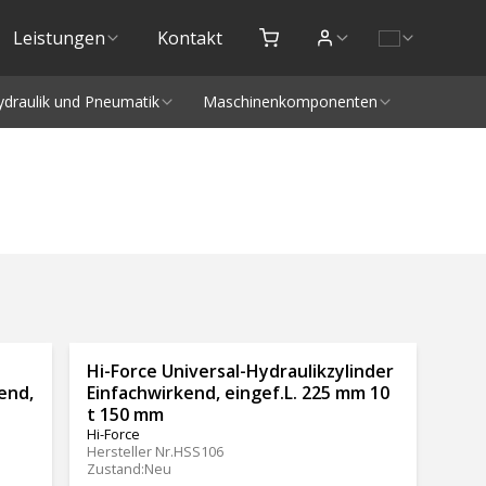
Leistungen
Kontakt
ydraulik und Pneumatik
Maschinenkomponenten
Hi-Force Universal-Hydraulikzylinder
end,
Einfachwirkend, eingef.L. 225 mm 10
t 150 mm
Hi-Force
Hersteller Nr.
HSS106
Zustand
:
Neu