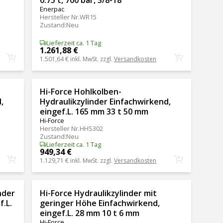
Enerpac
Hersteller Nr.
WR15
Zustand
:
Neu
Lieferzeit ca. 1 Tag
1.261,88 €
1.501,64 €
inkl. MwSt. zzgl.
Versandkosten
Hi-Force Hohlkolben-
,
Hydraulikzylinder Einfachwirkend,
eingef.L. 165 mm 33 t 50 mm
Hi-Force
Hersteller Nr.
HHS302
Zustand
:
Neu
Lieferzeit ca. 1 Tag
949,34 €
1.129,71 €
inkl. MwSt. zzgl.
Versandkosten
nder
Hi-Force Hydraulikzylinder mit
.L.
geringer Höhe Einfachwirkend,
eingef.L. 28 mm 10 t 6 mm
Hi-Force