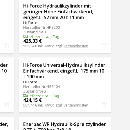
Hi-Force Hydraulikzylinder mit
geringer Höhe Einfachwirkend,
eingef.L. 52 mm 20 t 11 mm
Hi-Force
Hersteller Nr.
HPS200
Zustand
:
Neu
Lieferzeit ca. 1 Tag
425,33 €
506,14 €
inkl. MwSt. zzgl.
Versandkosten
nder
Hi-Force Universal-Hydraulikzylinder
 10
Einfachwirkend, eingef.L. 175 mm 10
t 100 mm
Hi-Force
Hersteller Nr.
HSS104
Zustand
:
Neu
Lieferzeit ca. 1 Tag
424,15 €
504,74 €
inkl. MwSt. zzgl.
Versandkosten
der,
Enerpac WR Hydraulik-Spreizzylinder
0.75 t, 700 bar, 3/8-18