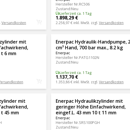
Hersteller Nr.
RC506
Zustand
:
Neu
Lieferzeit ca. 1 Tag
1.898,29 €
.
Versandkosten
2.258,97 €
inkl. MwSt. zzgl.
Versandkosten
zylinder mit
Enerpac Hydraulik-Handpumpe, 
fachwirkend,
cm³ Hand, 700 bar max., 8.2 kg
 t 6 mm
Enerpac
Hersteller Nr.
PATG1102N
Zustand
:
Neu
Lieferzeit ca. 1 Tag
1.137,70 €
Versandkosten
1.353,86 €
inkl. MwSt. zzgl.
Versandkosten
ylinder mit
Enerpac Hydraulikzylinder mit
fachwirkend,
geringer Höhe Einfachwirkend,
0 t 45 mm
eingef.L. 43 mm 10 t 11 mm
Enerpac
H
Hersteller Nr.
SRS100PGH
Zustand
:
Neu