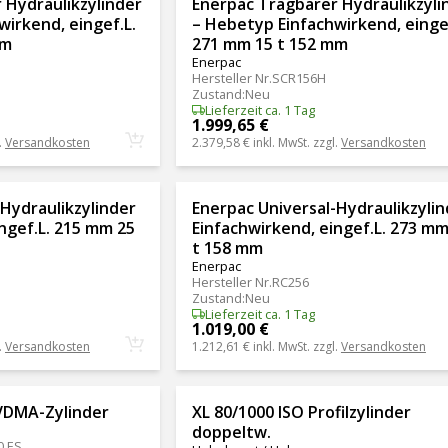
 Hydraulikzylinder
Enerpac Tragbarer Hydraulikzyli
irkend, eingef.L.
– Hebetyp Einfachwirkend, eingef
mm
271 mm 15 t 152 mm
Enerpac
Hersteller Nr.
SCR156H
Zustand
:
Neu
Lieferzeit ca. 1 Tag
1.999,65 €
.
Versandkosten
2.379,58 €
inkl. MwSt. zzgl.
Versandkosten
Hydraulikzylinder
Enerpac Universal-Hydraulikzylin
ngef.L. 215 mm 25
Einfachwirkend, eingef.L. 273 mm
t 158 mm
Enerpac
Hersteller Nr.
RC256
Zustand
:
Neu
Lieferzeit ca. 1 Tag
1.019,00 €
.
Versandkosten
1.212,61 €
inkl. MwSt. zzgl.
Versandkosten
VDMA-Zylinder
XL 80/1000 ISO Profilzylinder
doppeltw.
0 ES