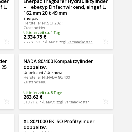
nder
Enerpac Tragbarer Hydraulikzylinder
.L.
– Hebetyp Einfachwirkend, eingef.L.
162 mm 20 t 49 mm
Enerpac
Hersteller Nr.
SCH202H
Zustand
:
Neu
Lieferzeit ca. 1 Tag
2.334,75 €
2.778,35 €
inkl. MwSt. zzgl.
Versandkosten
der
NADA 80/400 Kompaktzylinder
 25
doppeltw.
Unbekannt / Unknown
Hersteller Nr.
NADA 80/400
Zustand
:
Neu
Lieferzeit ca. 8 Tage
263,62 €
313,71 €
inkl. MwSt. zzgl.
Versandkosten
XL 80/1000 EK ISO Profilzylinder
doppeltw.