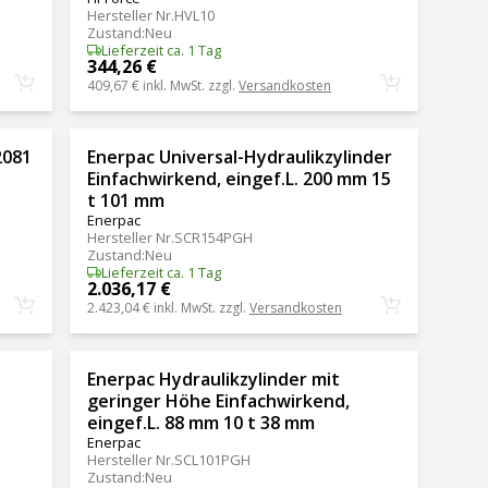
Hersteller Nr.
HVL10
Zustand
:
Neu
Lieferzeit ca. 1 Tag
344,26 €
409,67 €
inkl. MwSt. zzgl.
Versandkosten
2081
Enerpac Universal-Hydraulikzylinder
Einfachwirkend, eingef.L. 200 mm 15
t 101 mm
Enerpac
Hersteller Nr.
SCR154PGH
Zustand
:
Neu
Lieferzeit ca. 1 Tag
2.036,17 €
2.423,04 €
inkl. MwSt. zzgl.
Versandkosten
Enerpac Hydraulikzylinder mit
geringer Höhe Einfachwirkend,
eingef.L. 88 mm 10 t 38 mm
Enerpac
Hersteller Nr.
SCL101PGH
Zustand
:
Neu