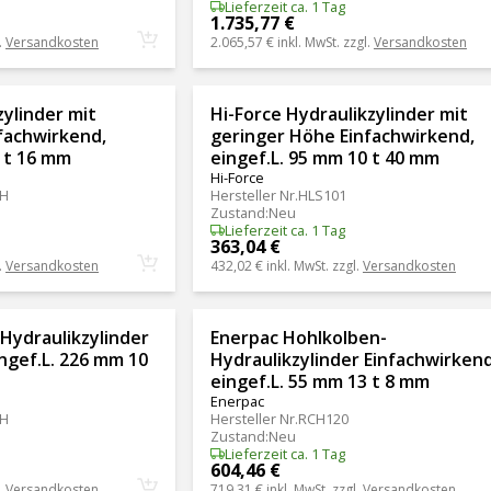
Lieferzeit ca. 1 Tag
1.735,77 €
.
Versandkosten
2.065,57 €
inkl. MwSt. zzgl.
Versandkosten
ylinder mit
Hi-Force Hydraulikzylinder mit
fachwirkend,
geringer Höhe Einfachwirkend,
5 t 16 mm
eingef.L. 95 mm 10 t 40 mm
Hi-Force
H
Hersteller Nr.
HLS101
Zustand
:
Neu
Lieferzeit ca. 1 Tag
363,04 €
.
Versandkosten
432,02 €
inkl. MwSt. zzgl.
Versandkosten
Hydraulikzylinder
Enerpac Hohlkolben-
ngef.L. 226 mm 10
Hydraulikzylinder Einfachwirkend
eingef.L. 55 mm 13 t 8 mm
Enerpac
H
Hersteller Nr.
RCH120
Zustand
:
Neu
Lieferzeit ca. 1 Tag
604,46 €
.
Versandkosten
719,31 €
inkl. MwSt. zzgl.
Versandkosten