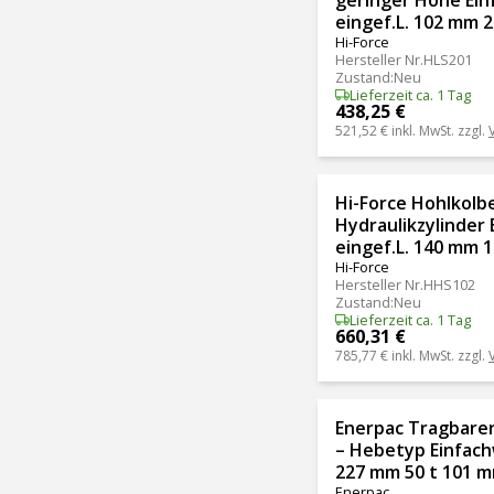
eingef.L. 102 mm 
Hi-Force
Hersteller Nr.
HLS201
Zustand
:
Neu
Lieferzeit ca. 1 Tag
438,25 €
521,52 €
inkl. MwSt. zzgl.
Hi-Force Hohlkolb
Hydraulikzylinder 
eingef.L. 140 mm 
Hi-Force
Hersteller Nr.
HHS102
Zustand
:
Neu
Lieferzeit ca. 1 Tag
660,31 €
785,77 €
inkl. MwSt. zzgl.
Enerpac Tragbarer
– Hebetyp Einfachw
227 mm 50 t 101 
Enerpac