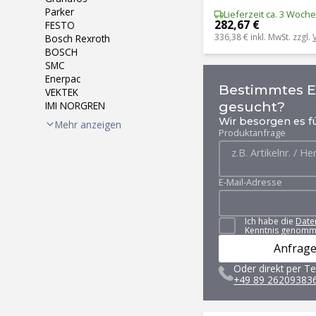
Parker
Lieferzeit ca. 3 Woch
282,67 €
FESTO
336,38 €
inkl. MwSt. zzgl.
Bosch Rexroth
BOSCH
SMC
Enerpac
Bestimmtes Er
VEKTEK
gesucht?
IMI NORGREN
Wir besorgen es fü
Mehr anzeigen
Produktanfrage
E-Mail-Adresse
Ich habe die
Date
Kenntnis genomm
Anfrage
Oder direkt per Te
+49 89 26209383