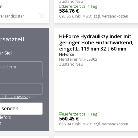
Zustand
:
Neu
en
Lieferzeit ca. 1 Tag
584,76 €
Versandkosten
695,86 €
inkl. MwSt. zzgl.
Versandkosten
Hi-Force Hydraulikzylinder mit
satzteil
geringer Höhe Einfachwirkend,
eingef.L. 119 mm 32 t 60 mm
r Sie!
Hi-Force
Hersteller Nr.
HLS302
Zustand
:
Neu
nschutzhinweise
zur
en.
 senden
Lieferzeit ca. 1 Tag
lefon:
560,45 €
6
666,94 €
inkl. MwSt. zzgl.
Versandkosten