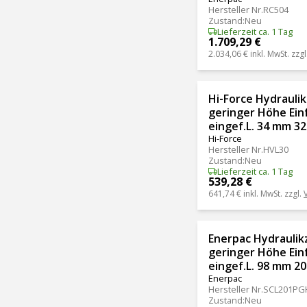
Hersteller Nr.
RC504
Zustand
:
Neu
Lieferzeit ca. 1 Tag
1.709,29 €
2.034,06 €
inkl. MwSt. zzgl
Hi-Force Hydraulik
geringer Höhe Ein
eingef.L. 34 mm 32
Hi-Force
Hersteller Nr.
HVL30
Zustand
:
Neu
Lieferzeit ca. 1 Tag
539,28 €
641,74 €
inkl. MwSt. zzgl.
Enerpac Hydraulikz
geringer Höhe Ein
eingef.L. 98 mm 2
Enerpac
Hersteller Nr.
SCL201PG
Zustand
:
Neu