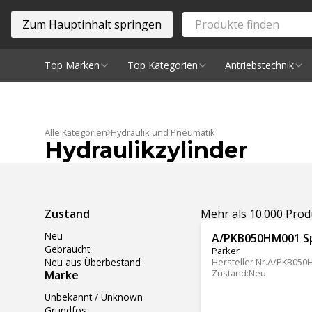
Zum Hauptinhalt springen
Top Marken
Top Kategorien
Antriebstechnik
Spindeln
Alle Kategorien
Hydraulik und Pneumatik
Hydraulikzylinder
Ergebnisse filtern
Zustand
Mehr als 10.000 Pro
Neu
A/PKB050HM001 Spe
Gebraucht
Parker
Neu aus Überbestand
Hersteller Nr.
A/PKB050
Zustand
:
Neu
Marke
Unbekannt / Unknown
Grundfos