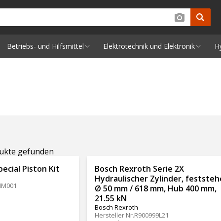
Betriebs- und Hilfsmittel
Elektrotechnik und Elektronik
H
dukte gefunden
cial Piston Kit
Bosch Rexroth Serie 2X
Hydraulischer Zylinder, feststeh
HM001
Ø 50 mm / 618 mm, Hub 400 mm,
21.55 kN
Bosch Rexroth
Hersteller Nr.
R900999L21