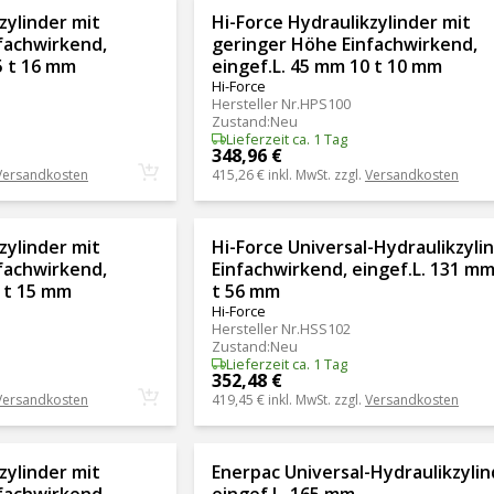
zylinder mit
Hi-Force Hydraulikzylinder mit
fachwirkend,
geringer Höhe Einfachwirkend,
5 t 16 mm
eingef.L. 45 mm 10 t 10 mm
Hi-Force
Hersteller Nr.
HPS100
Zustand
:
Neu
Lieferzeit ca. 1 Tag
348,96 €
Versandkosten
415,26 €
inkl. MwSt. zzgl.
Versandkosten
zylinder mit
Hi-Force Universal-Hydraulikzyli
fachwirkend,
Einfachwirkend, eingef.L. 131 mm
0 t 15 mm
t 56 mm
Hi-Force
Hersteller Nr.
HSS102
Zustand
:
Neu
Lieferzeit ca. 1 Tag
352,48 €
Versandkosten
419,45 €
inkl. MwSt. zzgl.
Versandkosten
zylinder mit
Enerpac Universal-Hydraulikzylin
fachwirkend,
eingef.L. 165 mm