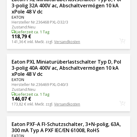
3-polig 32A 400V ac, Abschaltvermögen 10 kA
xPole 48 V dc
EATON
Hersteller Nr.
236468 PXL-D32/3
Zustand
:
Neu
Lieferzeit ca. 1 Tag
118,79 €
141,36 €
inkl. MwSt. zzgl.
Versandkosten
Eaton PXL Miniaturüberlastschalter Typ D, Pol
3-polig 40A 400V ac, Abschaltvermögen 10 kA
xPole 48 V dc
EATON
Hersteller Nr.
236469 PXL-D40/3
Zustand
:
Neu
Lieferzeit ca. 1 Tag
146,07 €
173,82 €
inkl. MwSt. zzgl.
Versandkosten
Eaton PXF-A FI-Schutzschalter, 3+N-polig, 63A,
300 mA Typ A PXF IEC/EN 61008, RoHS
EATON