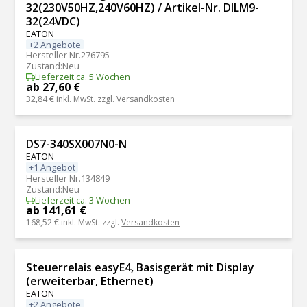
32(230V50HZ,240V60HZ) / Artikel-Nr. DILM9-
32(24VDC)
EATON
+2 Angebote
Hersteller Nr.
276795
Zustand
:
Neu
Lieferzeit ca. 5 Wochen
ab 27,60 €
32,84 €
inkl. MwSt. zzgl.
Versandkosten
DS7-340SX007N0-N
EATON
+1 Angebot
Hersteller Nr.
134849
Zustand
:
Neu
Lieferzeit ca. 3 Wochen
ab 141,61 €
168,52 €
inkl. MwSt. zzgl.
Versandkosten
Steuerrelais easyE4, Basisgerät mit Display
(erweiterbar, Ethernet)
EATON
+2 Angebote