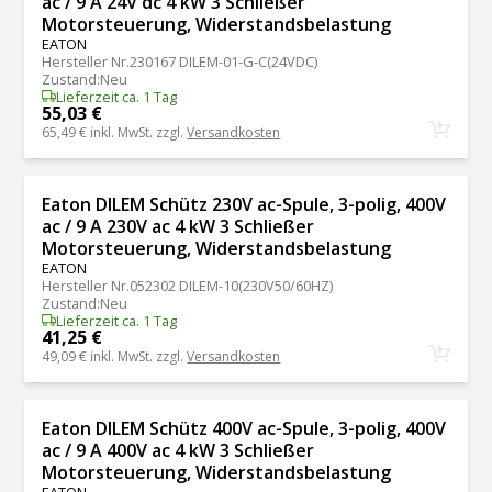
ac / 9 A 24V dc 4 kW 3 Schließer
Motorsteuerung, Widerstandsbelastung
EATON
Hersteller Nr.
230167 DILEM-01-G-C(24VDC)
Zustand
:
Neu
Lieferzeit ca. 1 Tag
55,03 €
65,49 €
inkl. MwSt. zzgl.
Versandkosten
Eaton DILEM Schütz 230V ac-Spule, 3-polig, 400V
ac / 9 A 230V ac 4 kW 3 Schließer
Motorsteuerung, Widerstandsbelastung
EATON
Hersteller Nr.
052302 DILEM-10(230V50/60HZ)
Zustand
:
Neu
Lieferzeit ca. 1 Tag
41,25 €
49,09 €
inkl. MwSt. zzgl.
Versandkosten
Eaton DILEM Schütz 400V ac-Spule, 3-polig, 400V
ac / 9 A 400V ac 4 kW 3 Schließer
Motorsteuerung, Widerstandsbelastung
EATON