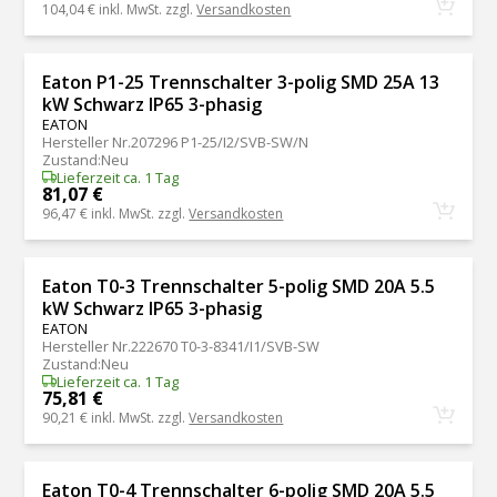
104,04 €
inkl. MwSt. zzgl.
Versandkosten
Eaton P1-25 Trennschalter 3-polig SMD 25A 13
kW Schwarz IP65 3-phasig
EATON
Hersteller Nr.
207296 P1-25/I2/SVB-SW/N
Zustand
:
Neu
Lieferzeit ca. 1 Tag
81,07 €
96,47 €
inkl. MwSt. zzgl.
Versandkosten
Eaton T0-3 Trennschalter 5-polig SMD 20A 5.5
kW Schwarz IP65 3-phasig
EATON
Hersteller Nr.
222670 T0-3-8341/I1/SVB-SW
Zustand
:
Neu
Lieferzeit ca. 1 Tag
75,81 €
90,21 €
inkl. MwSt. zzgl.
Versandkosten
Eaton T0-4 Trennschalter 6-polig SMD 20A 5.5