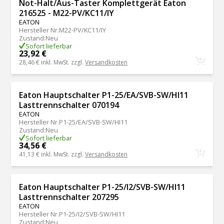
Not-Halt/Aus-Taster Komplettgerät Eaton
216525 - M22-PV/KC11/IY
EATON
Hersteller Nr.
M22-PV/KC11/IY
Zustand
:
Neu
Sofort lieferbar
23,92 €
28,46 €
inkl. MwSt. zzgl.
Versandkosten
Eaton Hauptschalter P1-25/EA/SVB-SW/HI11
Lasttrennschalter 070194
EATON
Hersteller Nr.
P1-25/EA/SVB-SW/HI11
Zustand
:
Neu
Sofort lieferbar
34,56 €
41,13 €
inkl. MwSt. zzgl.
Versandkosten
Eaton Hauptschalter P1-25/I2/SVB-SW/HI11
Lasttrennschalter 207295
EATON
Hersteller Nr.
P1-25/I2/SVB-SW/HI11
Zustand
:
Neu