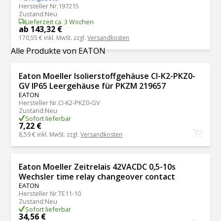
Hersteller Nr.
197215
Zustand
:
Neu
Lieferzeit ca. 3 Wochen
ab 143,32 €
170,55 €
inkl. MwSt. zzgl.
Versandkosten
Alle Produkte von EATON
Eaton Moeller Isolierstoffgehäuse CI-K2-PKZ0-
GV IP65 Leergehäuse für PKZM 219657
EATON
Hersteller Nr.
CI-K2-PKZ0-GV
Zustand
:
Neu
Sofort lieferbar
7,22 €
8,59 €
inkl. MwSt. zzgl.
Versandkosten
Eaton Moeller Zeitrelais 42VACDC 0,5-10s
Wechsler time relay changeover contact
EATON
Hersteller Nr.
TE11-10
Zustand
:
Neu
Sofort lieferbar
34,56 €