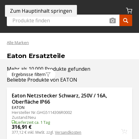
Zum Hauptinhalt springen
Alle Marken
Eaton Ersatzteile
Mehr als 10.000 Produkte gefunden
Ergebnisse filtern
Beliebte Produkte von EATON
Eaton Netzstecker Schwarz, 250V / 16A,
Oberfläche IP66
EATON
Hersteller Nr.
GHG5114306R0002
Zustand
:
Neu
Lieferzeit ca. 1 Tag
316,91 €
377,12 €
inkl. MwSt. zzgl.
Versandkosten