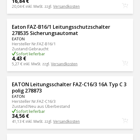
16,84 €
20,04 €
inkl. MwSt. zzgl.
Versandkosten
Eaton FAZ-B16/1 Leitungsschutzschalter
278535 Sicherungsautomat
EATON
Hersteller Nr.
FAZ-B16/1
Zustand
:
Gebraucht
Sofort lieferbar
4,43 €
5,27 €
inkl. MwSt. zzgl.
Versandkosten
EATON Leitungsschalter FAZ-C16/3 16A Typ C 3
polig 278873
EATON
Hersteller Nr.
FAZ-C16/3
Zustand
:
Neu aus Überbestand
Sofort lieferbar
34,56 €
41,13 €
inkl. MwSt. zzgl.
Versandkosten