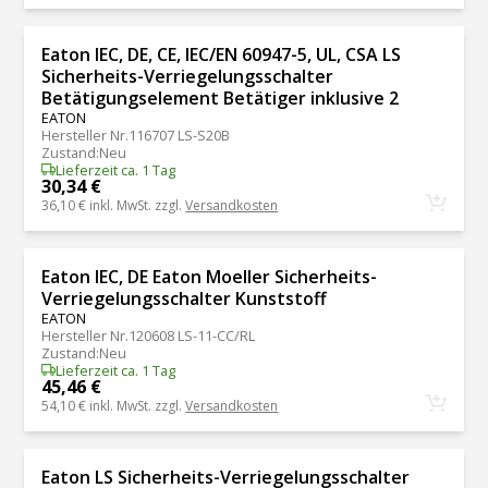
Eaton IEC, DE, CE, IEC/EN 60947-5, UL, CSA LS
Sicherheits-Verriegelungsschalter
Betätigungselement Betätiger inklusive 2
EATON
Hersteller Nr.
116707 LS-S20B
Zustand
:
Neu
Lieferzeit ca. 1 Tag
30,34 €
36,10 €
inkl. MwSt. zzgl.
Versandkosten
Eaton IEC, DE Eaton Moeller Sicherheits-
Verriegelungsschalter Kunststoff
EATON
Hersteller Nr.
120608 LS-11-CC/RL
Zustand
:
Neu
Lieferzeit ca. 1 Tag
45,46 €
54,10 €
inkl. MwSt. zzgl.
Versandkosten
Eaton LS Sicherheits-Verriegelungsschalter