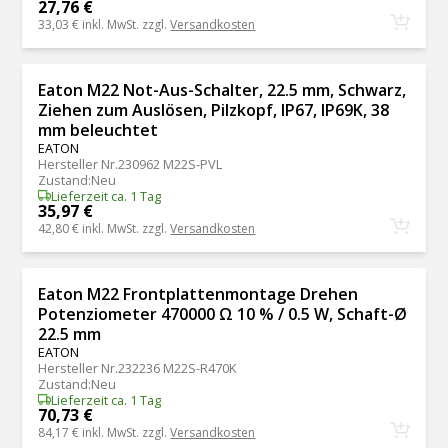
27,76 €
33,03 €
inkl. MwSt. zzgl.
Versandkosten
Eaton M22 Not-Aus-Schalter, 22.5 mm, Schwarz,
Ziehen zum Auslösen, Pilzkopf, IP67, IP69K, 38
mm beleuchtet
EATON
Hersteller Nr.
230962 M22S-PVL
Zustand
:
Neu
Lieferzeit ca. 1 Tag
35,97 €
42,80 €
inkl. MwSt. zzgl.
Versandkosten
Eaton M22 Frontplattenmontage Drehen
Potenziometer 470000 Ω 10 % / 0.5 W, Schaft-Ø
22.5 mm
EATON
Hersteller Nr.
232236 M22S-R470K
Zustand
:
Neu
Lieferzeit ca. 1 Tag
70,73 €
84,17 €
inkl. MwSt. zzgl.
Versandkosten