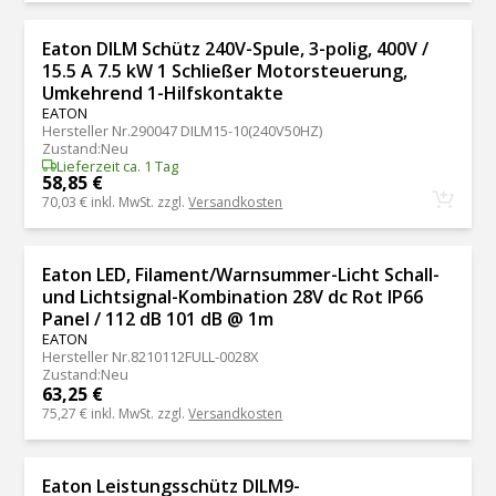
Eaton DILM Schütz 240V-Spule, 3-polig, 400V /
15.5 A 7.5 kW 1 Schließer Motorsteuerung,
Umkehrend 1-Hilfskontakte
EATON
Hersteller Nr.
290047 DILM15-10(240V50HZ)
Zustand
:
Neu
Lieferzeit ca. 1 Tag
58,85 €
70,03 €
inkl. MwSt. zzgl.
Versandkosten
Eaton LED, Filament/Warnsummer-Licht Schall-
und Lichtsignal-Kombination 28V dc Rot IP66
Panel / 112 dB 101 dB @ 1m
EATON
Hersteller Nr.
8210112FULL-0028X
Zustand
:
Neu
63,25 €
75,27 €
inkl. MwSt. zzgl.
Versandkosten
Eaton Leistungsschütz DILM9-