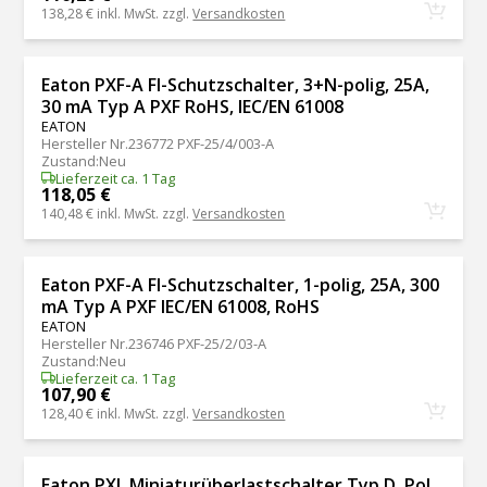
138,28 €
inkl. MwSt. zzgl.
Versandkosten
Eaton PXF-A FI-Schutzschalter, 3+N-polig, 25A,
30 mA Typ A PXF RoHS, IEC/EN 61008
EATON
Hersteller Nr.
236772 PXF-25/4/003-A
Zustand
:
Neu
Lieferzeit ca. 1 Tag
118,05 €
140,48 €
inkl. MwSt. zzgl.
Versandkosten
Eaton PXF-A FI-Schutzschalter, 1-polig, 25A, 300
mA Typ A PXF IEC/EN 61008, RoHS
EATON
Hersteller Nr.
236746 PXF-25/2/03-A
Zustand
:
Neu
Lieferzeit ca. 1 Tag
107,90 €
128,40 €
inkl. MwSt. zzgl.
Versandkosten
Eaton PXL Miniaturüberlastschalter Typ D, Pol