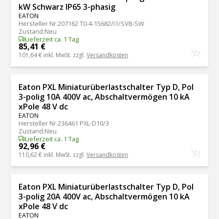
kW Schwarz IP65 3-phasig
EATON
Hersteller Nr.
207162 T0-4-15682/I1/SVB-SW
Zustand
:
Neu
Lieferzeit ca. 1 Tag
85,41 €
101,64 €
inkl. MwSt. zzgl.
Versandkosten
Eaton PXL Miniaturüberlastschalter Typ D, Pol
3-polig 10A 400V ac, Abschaltvermögen 10 kA
xPole 48 V dc
EATON
Hersteller Nr.
236461 PXL-D10/3
Zustand
:
Neu
Lieferzeit ca. 1 Tag
92,96 €
110,62 €
inkl. MwSt. zzgl.
Versandkosten
Eaton PXL Miniaturüberlastschalter Typ D, Pol
3-polig 20A 400V ac, Abschaltvermögen 10 kA
xPole 48 V dc
EATON