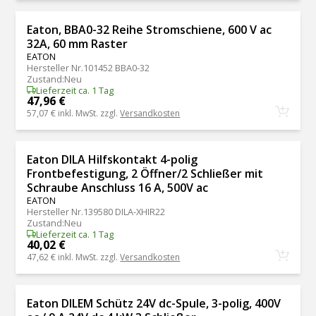
Eaton, BBA0-32 Reihe Stromschiene, 600 V ac
32A, 60 mm Raster
EATON
Hersteller Nr.
101452 BBA0-32
Zustand
:
Neu
Lieferzeit ca. 1 Tag
47,96 €
57,07 €
inkl. MwSt. zzgl.
Versandkosten
Eaton DILA Hilfskontakt 4-polig
Frontbefestigung, 2 Öffner/2 Schließer mit
Schraube Anschluss 16 A, 500V ac
EATON
Hersteller Nr.
139580 DILA-XHIR22
Zustand
:
Neu
Lieferzeit ca. 1 Tag
40,02 €
47,62 €
inkl. MwSt. zzgl.
Versandkosten
Eaton DILEM Schütz 24V dc-Spule, 3-polig, 400V