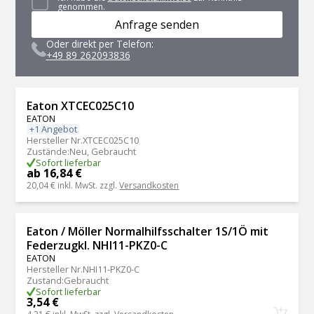
genommen.
Anfrage senden
Oder direkt per Telefon:
+49 89 262093836
Eaton XTCEC025C10
EATON
+1 Angebot
Hersteller Nr.
XTCEC025C10
Zustände
:
Neu, Gebraucht
Sofort lieferbar
ab 16,84 €
20,04 €
inkl. MwSt. zzgl.
Versandkosten
Eaton / Möller Normalhilfsschalter 1S/1Ö mit
Federzugkl. NHI11-PKZ0-C
EATON
Hersteller Nr.
NHI11-PKZ0-C
Zustand
:
Gebraucht
Sofort lieferbar
3,54 €