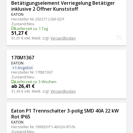
Betätigungselement Verriegelung Betätiger
inklusive 2 Öffner Kunststoff
EATON
Hersteller Nr.
292371 LSM-02/F
Zustand
:
Neu
Lieferzeit ca. 1 Tag
51,27 €
61,01 €
inkl. MwSt. zzgl.
Versandkosten
170M1367
EATON
+1 Angebot
Hersteller Nr.
170M1367
Zustand
:
Neu
Lieferzeit ca. 5 Wochen
ab 26,41 €
31,43 €
inkl. MwSt. zzgl.
Versandkosten
Eaton P1 Trennschalter 3-polig SMD 40A 22 kW
Rot IP65
EATON
Hersteller Nr.
199929 P1-40/I2H-RT/N
Zustand
:
Neu