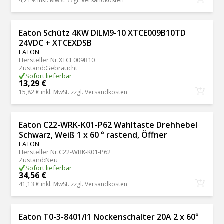
4,21 €
inkl. MwSt. zzgl.
Versandkosten
Eaton Schütz 4KW DILM9-10 XTCE009B10TD
24VDC + XTCEXDSB
EATON
Hersteller Nr.
XTCE009B10
Zustand
:
Gebraucht
Sofort lieferbar
13,29 €
15,82 €
inkl. MwSt. zzgl.
Versandkosten
Eaton C22-WRK-K01-P62 Wahltaste Drehhebel
Schwarz, Weiß 1 x 60 ° rastend, Öffner
EATON
Hersteller Nr.
C22-WRK-K01-P62
Zustand
:
Neu
Sofort lieferbar
34,56 €
41,13 €
inkl. MwSt. zzgl.
Versandkosten
Eaton T0-3-8401/I1 Nockenschalter 20A 2 x 60°