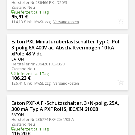
Hersteller Nr.
236466 PXL-D20/3
Zustand
:
Neu
Lieferzeit ca. 1 Tag
95,91 €
114,13 €
inkl. MwSt. zzgl.
Versandkosten
Eaton PXL Miniaturüberlastschalter Typ C, Pol
3-polig 6A 400V ac, Abschaltvermögen 10 kA
xPole 48 V dc
EATON
Hersteller Nr.
236420 PXL-C6/3
Zustand
:
Neu
Lieferzeit ca. 1 Tag
106,23 €
126,41 €
inkl. MwSt. zzgl.
Versandkosten
Eaton PXF-A FI-Schutzschalter, 3+N-polig, 25A,
300 mA Typ A PXF RoHS, IEC/EN 61008
EATON
Hersteller Nr.
236774 PXF-25/4/03-A
Zustand
:
Neu
Lieferzeit ca. 1 Tag
116,20 €