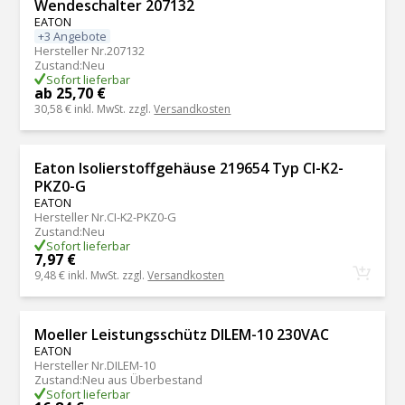
Wendeschalter 207132
EATON
+3 Angebote
Hersteller Nr.
207132
Zustand
:
Neu
Sofort lieferbar
ab 25,70 €
30,58 €
inkl. MwSt. zzgl.
Versandkosten
Eaton Isolierstoffgehäuse 219654 Typ CI-K2-
PKZ0-G
EATON
Hersteller Nr.
CI-K2-PKZ0-G
Zustand
:
Neu
Sofort lieferbar
7,97 €
9,48 €
inkl. MwSt. zzgl.
Versandkosten
Moeller Leistungsschütz DILEM-10 230VAC
EATON
Hersteller Nr.
DILEM-10
Zustand
:
Neu aus Überbestand
Sofort lieferbar