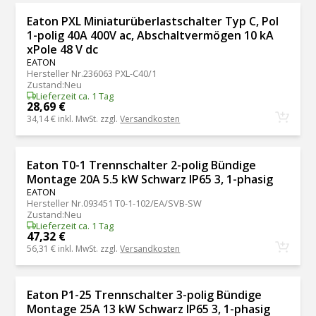
Eaton PXL Miniaturüberlastschalter Typ C, Pol
1-polig 40A 400V ac, Abschaltvermögen 10 kA
xPole 48 V dc
EATON
Hersteller Nr.
236063 PXL-C40/1
Zustand
:
Neu
Lieferzeit ca. 1 Tag
28,69 €
34,14 €
inkl. MwSt. zzgl.
Versandkosten
Eaton T0-1 Trennschalter 2-polig Bündige
Montage 20A 5.5 kW Schwarz IP65 3, 1-phasig
EATON
Hersteller Nr.
093451 T0-1-102/EA/SVB-SW
Zustand
:
Neu
Lieferzeit ca. 1 Tag
47,32 €
56,31 €
inkl. MwSt. zzgl.
Versandkosten
Eaton P1-25 Trennschalter 3-polig Bündige
Montage 25A 13 kW Schwarz IP65 3, 1-phasig