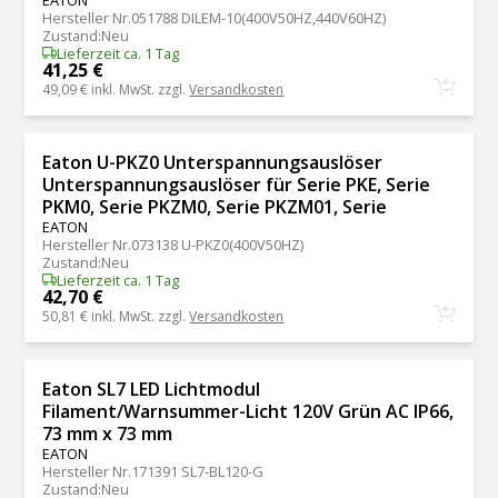
Hersteller Nr.
051788 DILEM-10(400V50HZ,440V60HZ)
Zustand
:
Neu
Lieferzeit ca. 1 Tag
41,25 €
49,09 €
inkl. MwSt. zzgl.
Versandkosten
Eaton U-PKZ0 Unterspannungsauslöser
Unterspannungsauslöser für Serie PKE, Serie
PKM0, Serie PKZM0, Serie PKZM01, Serie
EATON
Hersteller Nr.
073138 U-PKZ0(400V50HZ)
Zustand
:
Neu
Lieferzeit ca. 1 Tag
42,70 €
50,81 €
inkl. MwSt. zzgl.
Versandkosten
Eaton SL7 LED Lichtmodul
Filament/Warnsummer-Licht 120V Grün AC IP66,
73 mm x 73 mm
EATON
Hersteller Nr.
171391 SL7-BL120-G
Zustand
:
Neu