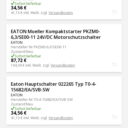
Sofort lieferbar
34,56 €
41,13 €
inkl. MwSt. zzgl.
Versandkosten
EATON Moeller Kompaktstarter PKZM0-
6,3/SE00-11 24V/DC Motorschutzschalter
EATON
Hersteller Nr.
PKZM0-6.3/SE00-11
Zustand
:
Neu
Sofort lieferbar
87,72 €
104,39 €
inkl. MwSt. zzgl.
Versandkosten
Eaton Hauptschalter 022265 Typ T0-4-
15682/EA/SVB-SW
EATON
Hersteller Nr.
T0-4-15682/EA/SVB-SW
Zustand
:
Neu
Sofort lieferbar
34,56 €
41,13 €
inkl. MwSt. zzgl.
Versandkosten