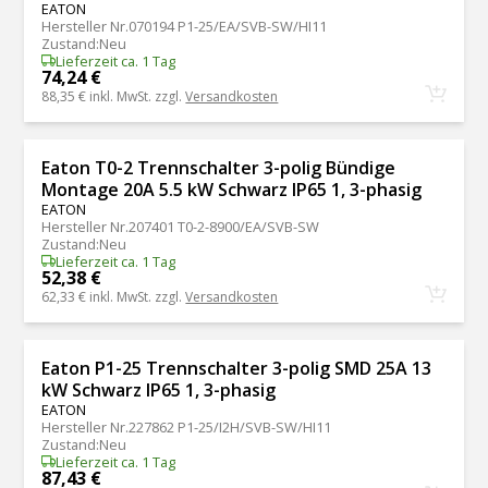
EATON
Hersteller Nr.
070194 P1-25/EA/SVB-SW/HI11
Zustand
:
Neu
Lieferzeit ca. 1 Tag
74,24 €
88,35 €
inkl. MwSt. zzgl.
Versandkosten
Eaton T0-2 Trennschalter 3-polig Bündige
Montage 20A 5.5 kW Schwarz IP65 1, 3-phasig
EATON
Hersteller Nr.
207401 T0-2-8900/EA/SVB-SW
Zustand
:
Neu
Lieferzeit ca. 1 Tag
52,38 €
62,33 €
inkl. MwSt. zzgl.
Versandkosten
Eaton P1-25 Trennschalter 3-polig SMD 25A 13
kW Schwarz IP65 1, 3-phasig
EATON
Hersteller Nr.
227862 P1-25/I2H/SVB-SW/HI11
Zustand
:
Neu
Lieferzeit ca. 1 Tag
87,43 €