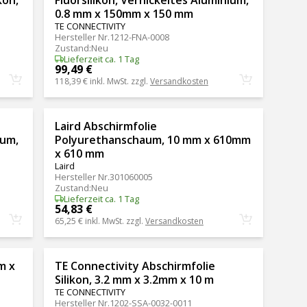
0.8 mm x 150mm x 150 mm
TE CONNECTIVITY
Hersteller Nr.
1212-FNA-0008
Zustand
:
Neu
Lieferzeit ca. 1 Tag
99,49 €
118,39 €
inkl. MwSt. zzgl.
Versandkosten
Laird Abschirmfolie
ium,
Polyurethanschaum, 10 mm x 610mm
x 610 mm
Laird
Hersteller Nr.
301060005
Zustand
:
Neu
Lieferzeit ca. 1 Tag
54,83 €
65,25 €
inkl. MwSt. zzgl.
Versandkosten
m x
TE Connectivity Abschirmfolie
Silikon, 3.2 mm x 3.2mm x 10 m
TE CONNECTIVITY
Hersteller Nr.
1202-SSA-0032-0011