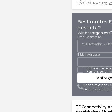
39,59 €
inkl. MwSt. zzgl.
V
Bestimmtes Er
gesucht?
Wir besorgen es fü
Produktanfrage
E-Mail-Adresse
Ich habe die
Date
Kenntnis genomm
Anfrage
Oder direkt per Te
+49 89 26209383
TE Connectivity A
Vernickeltes Alumi