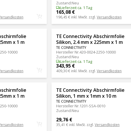
Zustand
:
Neu
Lieferzeit ca. 1 Tag
165,08 €
Versandkosten
196,45 €
inkl. MwSt. zzgl.
Versandkosten
bschirmfolie
TE Connectivity Abschirmfolie
225mm x 1 m
Silikon, 2.4 mm x 225mm x 1 m
TE CONNECTIVITY
2250-10000
Hersteller Nr.
420-0024-2250-10000
Zustand
:
Neu
Lieferzeit ca. 1 Tag
343,95 €
Versandkosten
409,30 €
inkl. MwSt. zzgl.
Versandkosten
bschirmfolie
TE Connectivity Abschirmfolie
225mm x 1 m
Silikon, 1 mm x 1mm x 10 m
TE CONNECTIVITY
2250-10000
Hersteller Nr.
1201-SSA-0010
Zustand
:
Neu
29,76 €
Versandkosten
35,41 €
inkl. MwSt. zzgl.
Versandkosten