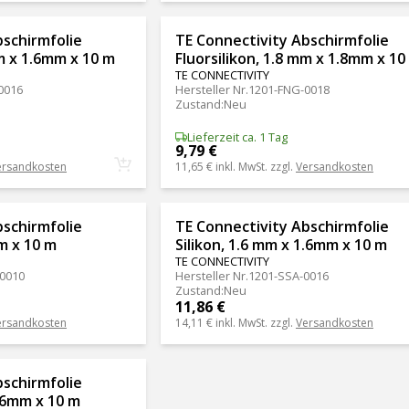
bschirmfolie
TE Connectivity Abschirmfolie
mm x 1.6mm x 10 m
Fluorsilikon, 1.8 mm x 1.8mm x 10
TE CONNECTIVITY
0016
Hersteller Nr.
1201-FNG-0018
Zustand
:
Neu
Lieferzeit ca. 1 Tag
9,79 €
ersandkosten
11,65 €
inkl. MwSt. zzgl.
Versandkosten
bschirmfolie
TE Connectivity Abschirmfolie
m x 10 m
Silikon, 1.6 mm x 1.6mm x 10 m
TE CONNECTIVITY
0010
Hersteller Nr.
1201-SSA-0016
Zustand
:
Neu
11,86 €
ersandkosten
14,11 €
inkl. MwSt. zzgl.
Versandkosten
bschirmfolie
2.6mm x 10 m