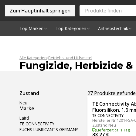
Zum Hauptinhalt springen
Top Marken
Top Kategorien
Antriebstechnik
Spindeln
Alle Kategorien
Betriebs- und Hilfsmittel
Fungizide, Herbizide &
Ergebnisse filtern
Zustand
27 Produkte gefund
Neu
TE Connectivity A
Marke
Fluorsilikon, 1.6 
TE CONNECTIVITY
Laird
Hersteller Nr.
1201-FSA-
TE CONNECTIVITY
Zustand
:
Neu
FUCHS LUBRICANTS GERMANY
Lieferzeit ca. 1 Tag
33,27 €