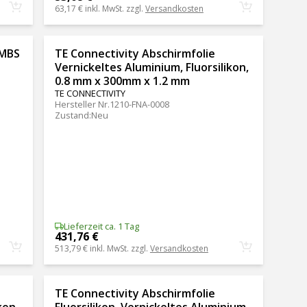
63,17 €
inkl. MwSt. zzgl.
Versandkosten
 MBS
TE Connectivity Abschirmfolie
Vernickeltes Aluminium, Fluorsilikon,
0.8 mm x 300mm x 1.2 mm
TE CONNECTIVITY
Hersteller Nr.
1210-FNA-0008
Zustand
:
Neu
Lieferzeit ca. 1 Tag
431,76 €
513,79 €
inkl. MwSt. zzgl.
Versandkosten
TE Connectivity Abschirmfolie
kon,
Fluorsilikon, Vernickeltes Aluminium,