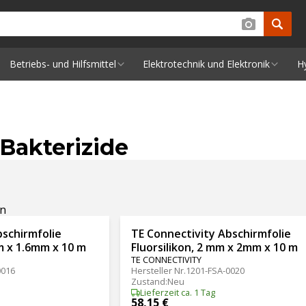
Betriebs- und Hilfsmittel
Elektrotechnik und Elektronik
H
 Bakterizide
en
bschirmfolie
TE Connectivity Abschirmfolie
mm x 1.6mm x 10 m
Fluorsilikon, 2 mm x 2mm x 10 m
TE CONNECTIVITY
0016
Hersteller Nr.
1201-FSA-0020
Zustand
:
Neu
Lieferzeit ca. 1 Tag
58,15 €