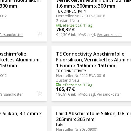
 300 mm
1.6 mm x 300mm x 300 mm
TE CONNECTIVITY
0012
Hersteller Nr.
1210-FNA-0016
Zustand
:
Neu
Lieferzeit ca. 1 Tag
768,32 €
Versandkosten
914,30 €
inkl. MwSt. zzgl.
Versandkosten
bschirmfolie
TE Connectivity Abschirmfolie
ickeltes Aluminium,
Fluorsilikon, Vernickeltes Alumin
 150 mm
1.6 mm x 150mm x 150 mm
TE CONNECTIVITY
0012
Hersteller Nr.
1212-FNA-0016
Zustand
:
Neu
Lieferzeit ca. 1 Tag
165,47 €
Versandkosten
196,91 €
inkl. MwSt. zzgl.
Versandkosten
 Silikon, 3.17 mm x
Laird Abschirmfolie Silikon, 0.8 m
305mm x 305 mm
Laird
Hersteller Nr.
303509001