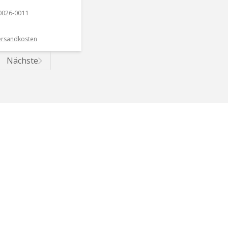
0026-0011
ersandkosten
Nächste