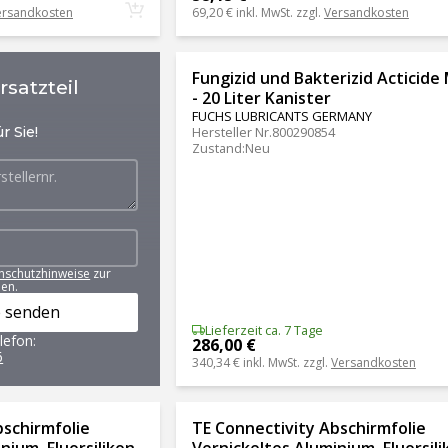
ersandkosten
69,20 €
inkl. MwSt. zzgl.
Versandkosten
Fungizid und Bakterizid Acticide
satzteil
- 20 Liter Kanister
FUCHS LUBRICANTS GERMANY
r Sie!
Hersteller Nr.
800290854
Zustand
:
Neu
nschutzhinweise
zur
en.
 senden
Lieferzeit ca. 7 Tage
lefon:
286,00 €
6
340,34 €
inkl. MwSt. zzgl.
Versandkosten
bschirmfolie
TE Connectivity Abschirmfolie
nium, Fluorsilikon,
Vernickeltes Aluminium, Fluorsili