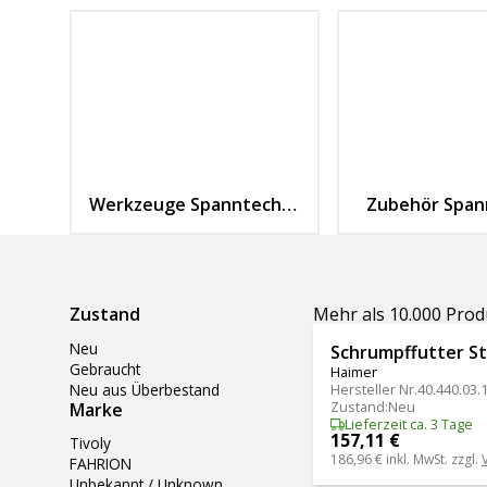
Werkzeuge Spanntechnik
Zubehör Span
Ergebnisse filtern
Zustand
Mehr als 10.000 Pro
Neu
Schrumpffutter S
Gebraucht
Haimer
Neu aus Überbestand
Hersteller Nr.
40.440.03.
Zustand
:
Neu
Marke
Lieferzeit ca. 3 Tage
157,11 €
Tivoly
186,96 €
inkl. MwSt. zzgl.
FAHRION
Unbekannt / Unknown