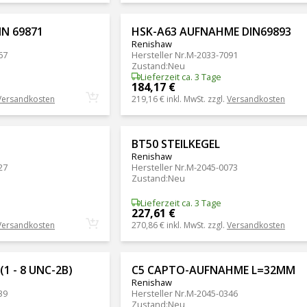
IN 69871
HSK-A63 AUFNAHME DIN69893
Renishaw
67
Hersteller Nr.
M-2033-7091
Zustand
:
Neu
Lieferzeit ca. 3 Tage
184,17 €
Versandkosten
219,16 €
inkl. MwSt. zzgl.
Versandkosten
BT50 STEILKEGEL
Renishaw
27
Hersteller Nr.
M-2045-0073
Zustand
:
Neu
Lieferzeit ca. 3 Tage
227,61 €
Versandkosten
270,86 €
inkl. MwSt. zzgl.
Versandkosten
(1 - 8 UNC-2B)
C5 CAPTO-AUFNAHME L=32MM
Renishaw
39
Hersteller Nr.
M-2045-0346
Zustand
:
Neu