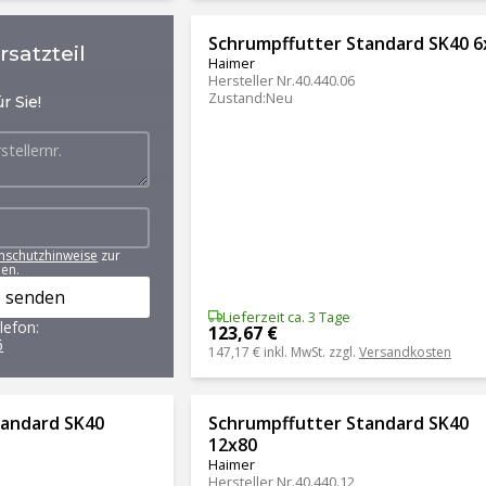
Schrumpffutter Standard SK40 6
satzteil
Haimer
Hersteller Nr.
40.440.06
Zustand
:
Neu
r Sie!
nschutzhinweise
zur
en.
 senden
Lieferzeit ca. 3 Tage
lefon:
123,67 €
6
147,17 €
inkl. MwSt. zzgl.
Versandkosten
tandard SK40
Schrumpffutter Standard SK40
12x80
Haimer
Hersteller Nr.
40.440.12