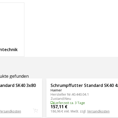
ntechnik
dukte gefunden
tandard SK40 3x80
Schrumpffutter Standard SK40 4
Haimer
1
Hersteller Nr.
40.440.04.1
Zustand
:
Neu
Lieferzeit ca. 3 Tage
157,11 €
Versandkosten
186,96 €
inkl. MwSt. zzgl.
Versandkosten