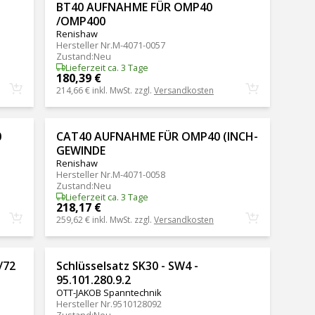
BT40 AUFNAHME FÜR OMP40
/OMP400
Renishaw
Hersteller Nr.
M-4071-0057
Zustand
:
Neu
Lieferzeit ca. 3 Tage
180,39 €
214,66 €
inkl. MwSt. zzgl.
Versandkosten
0
CAT40 AUFNAHME FÜR OMP40 (INCH-
GEWINDE
Renishaw
Hersteller Nr.
M-4071-0058
Zustand
:
Neu
Lieferzeit ca. 3 Tage
218,17 €
259,62 €
inkl. MwSt. zzgl.
Versandkosten
/72
Schlüsselsatz SK30 - SW4 -
95.101.280.9.2
OTT-JAKOB Spanntechnik
Hersteller Nr.
9510128092
Zustand
:
Neu