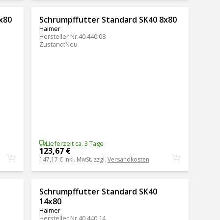
x80
Schrumpffutter Standard SK40 8x80
Haimer
Hersteller Nr.
40.440.08
Zustand
:
Neu
Lieferzeit ca. 3 Tage
123,67 €
147,17 €
inkl. MwSt. zzgl.
Versandkosten
Schrumpffutter Standard SK40
14x80
Haimer
Hersteller Nr.
40.440.14