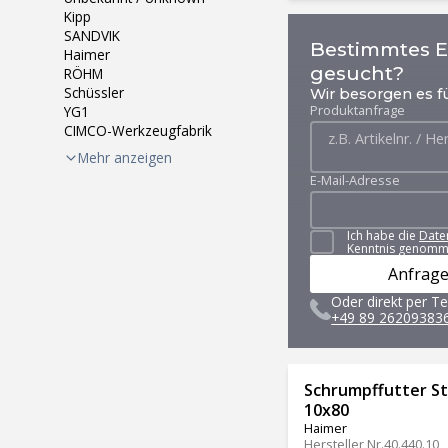
Kipp
SANDVIK
Bestimmtes Er
Haimer
gesucht?
RÖHM
Schüssler
Wir besorgen es fü
Produktanfrage
YG1
CIMCO-Werkzeugfabrik
Mehr anzeigen
E-Mail-Adresse
Ich habe die
Date
Kenntnis genomm
Anfrage
Oder direkt per Te
+49 89 26209383
Schrumpffutter S
10x80
Haimer
Hersteller Nr.
40.440.10