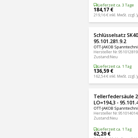
Lieferzeit ca. 3 Tage
184,17 €
219,16 €
inkl. MwSt. zzgl.
Schlüsselsatz SK40
95.101.281.9.2
OTT-JAKOB Spanntechni
Hersteller Nr.
951012819
Zustand
:
Neu
Lieferzeit ca. 1 Tag
136,59 €
162,54 €
inkl. MwSt. zzgl.
Tellerfedersäule 2
LO=194,3 - 95.101.
OTT-JAKOB Spanntechni
Hersteller Nr.
951014014
Zustand
:
Neu
Lieferzeit ca. 1 Tag
62,20 €