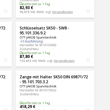
Lieferzeit ca. 1 Tag
82,93 €
98,69 €
inkl. MwSt. zzgl.
Versandkosten
/72
Schlüsselsatz SK50 - SW8 -
95.101.336.9.2
OTT-JAKOB Spanntechnik
+1 Ausführung
Hersteller Nr.
9510133692
Zustand
:
Neu
Lieferzeit ca. 1 Tag
87,80 €
104,48 €
inkl. MwSt. zzgl.
Versandkosten
/72
Zange mit Halter SK50 DIN 69871/72
- 95.101.703.3.2
OTT-JAKOB Spanntechnik
Hersteller Nr.
9510170332
Zustand
:
Neu
Lieferzeit ca. 1 Tag
418,29 €