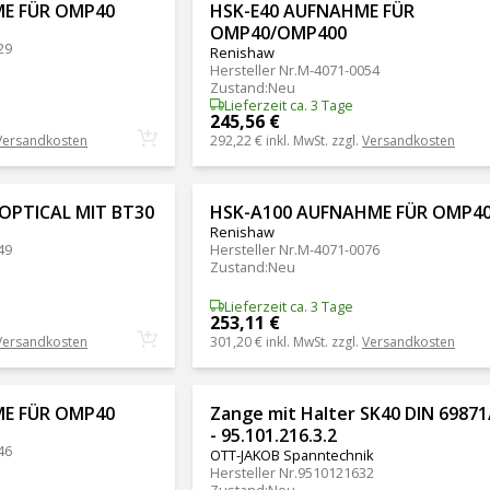
E FÜR OMP40
HSK-E40 AUFNAHME FÜR
OMP40/OMP400
29
Renishaw
Hersteller Nr.
M-4071-0054
Zustand
:
Neu
Lieferzeit ca. 3 Tage
245,56 €
Versandkosten
292,22 €
inkl. MwSt. zzgl.
Versandkosten
OPTICAL MIT BT30
HSK-A100 AUFNAHME FÜR OMP4
Renishaw
49
Hersteller Nr.
M-4071-0076
Zustand
:
Neu
Lieferzeit ca. 3 Tage
253,11 €
Versandkosten
301,20 €
inkl. MwSt. zzgl.
Versandkosten
E FÜR OMP40
Zange mit Halter SK40 DIN 69871
- 95.101.216.3.2
46
OTT-JAKOB Spanntechnik
Hersteller Nr.
9510121632
Zustand
:
Neu