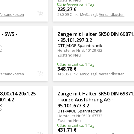
Lieferzeit ca. 1 Tag
235,37 €
Versandkosten
280,09 €
inkl. MwSt. zzgl.
Versandkosten
 - SW5 -
Zange mit Halter SK50 DIN 69871
- 95.101.297.3.2
k
OTT-JAKOB Spanntechnik
2
Hersteller Nr.
9510129732
Zustand
:
Neu
Lieferzeit ca. 1 Tag
348,78 €
Versandkosten
415,05 €
inkl. MwSt. zzgl.
Versandkosten
8,00x14,20x1,25
Zange mit Halter SK50 DIN 69871
401.4.2
- kurze Ausführung AG -
k
95.101.677.3.2
2
OTT-JAKOB Spanntechnik
Hersteller Nr.
9510167732
Zustand
:
Neu
Lieferzeit ca. 1 Tag
431,71 €