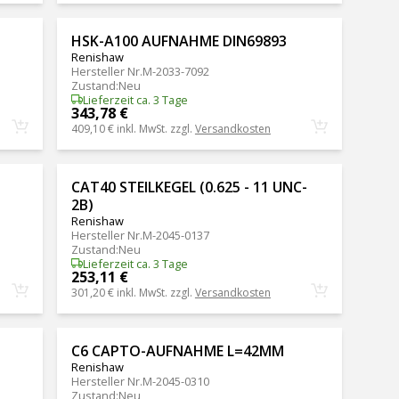
HSK-A100 AUFNAHME DIN69893
Renishaw
Hersteller Nr.
M-2033-7092
Zustand
:
Neu
Lieferzeit ca. 3 Tage
343,78 €
409,10 €
inkl. MwSt. zzgl.
Versandkosten
CAT40 STEILKEGEL (0.625 - 11 UNC-
2B)
Renishaw
Hersteller Nr.
M-2045-0137
Zustand
:
Neu
Lieferzeit ca. 3 Tage
253,11 €
301,20 €
inkl. MwSt. zzgl.
Versandkosten
C6 CAPTO-AUFNAHME L=42MM
Renishaw
Hersteller Nr.
M-2045-0310
Zustand
:
Neu