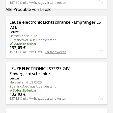
157,60 €
inkl. MwSt. zzgl.
Versandkosten
Alle Produkte von Leuze
Leuze electronic Lichtschranke - Empfänger LS
72 E
Leuze
Hersteller Nr.
LS72E
Zustand
:
Neu aus Überbestand
Sofort lieferbar
132,03 €
157,12 €
inkl. MwSt. zzgl.
Versandkosten
LEUZE ELECTRONIC LS72/2S 24V
Einweglichtschranke
Leuze
Hersteller Nr.
LS72/2S
Zustand
:
Neu aus Überbestand
Sofort lieferbar
132,03 €
157,12 €
inkl. MwSt. zzgl.
Versandkosten