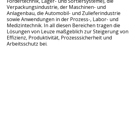
Fördertechnik, Lager- und Sortiersysteme), die
Verpackungsindustrie, der Maschinen- und
Anlagenbau, die Automobil- und Zulieferindustrie
sowie Anwendungen in der Prozess-, Labor- und
Medizintechnik. In all diesen Bereichen tragen die
Lösungen von Leuze maßgeblich zur Steigerung von
Effizienz, Produktivität, Prozesssicherheit und
Arbeitsschutz bei.
Navigation
Hilfe
Startseite
Bestellung & Versand
Sortiment
Häufige Fragen
Beliebte Produkte
Tauschteilprozess
Warenkorb
Reparaturen für
Account
Werkzeugmaschinen
LLM Info
Spindelreparatur
Kontakt
Widerruf starten
Unternehmen