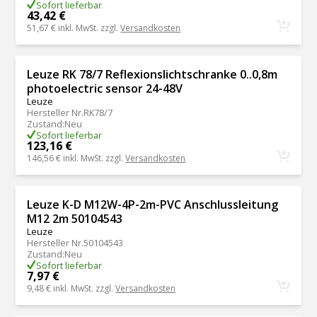
Sofort lieferbar
43,42 €
51,67 €
inkl. MwSt. zzgl.
Versandkosten
Leuze RK 78/7 Reflexionslichtschranke 0..0,8m
photoelectric sensor 24-48V
Leuze
Hersteller Nr.
RK78/7
Zustand
:
Neu
Sofort lieferbar
123,16 €
146,56 €
inkl. MwSt. zzgl.
Versandkosten
Leuze K-D M12W-4P-2m-PVC Anschlussleitung
M12 2m 50104543
Leuze
Hersteller Nr.
50104543
Zustand
:
Neu
Sofort lieferbar
7,97 €
9,48 €
inkl. MwSt. zzgl.
Versandkosten