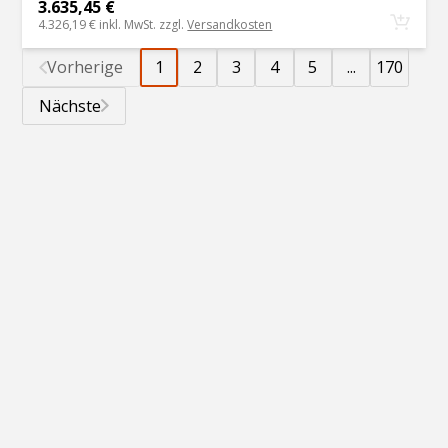
3.635,45 €
4.326,19 €
inkl. MwSt. zzgl.
Versandkosten
Vorherige
1
2
3
4
5
...
170
Nächste