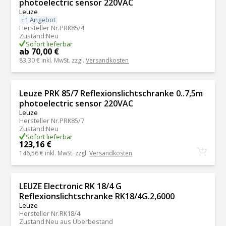
photoelectric sensor 220VAC
Leuze
+1 Angebot
Hersteller Nr.
PRK85/4
Zustand
:
Neu
Sofort lieferbar
ab 70,00 €
83,30 €
inkl. MwSt. zzgl.
Versandkosten
Leuze PRK 85/7 Reflexionslichtschranke 0..7,5m
photoelectric sensor 220VAC
Leuze
Hersteller Nr.
PRK85/7
Zustand
:
Neu
Sofort lieferbar
123,16 €
146,56 €
inkl. MwSt. zzgl.
Versandkosten
LEUZE Electronic RK 18/4 G
Reflexionslichtschranke RK18/4G.2,6000
Leuze
Hersteller Nr.
RK18/4
Zustand
:
Neu aus Überbestand