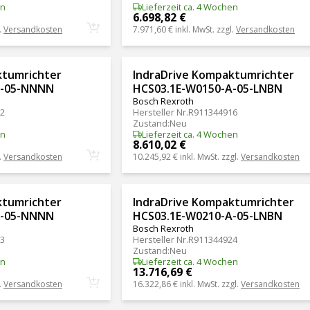
en
Lieferzeit ca. 4 Wochen
6.698,82 €
.
Versandkosten
7.971,60 €
inkl. MwSt. zzgl.
Versandkosten
ktumrichter
IndraDrive Kompaktumrichter
A-05-NNNN
HCS03.1E-W0150-A-05-LNBN
Bosch Rexroth
2
Hersteller Nr.
R911344916
Zustand
:
Neu
en
Lieferzeit ca. 4 Wochen
8.610,02 €
.
Versandkosten
10.245,92 €
inkl. MwSt. zzgl.
Versandkosten
ktumrichter
IndraDrive Kompaktumrichter
A-05-NNNN
HCS03.1E-W0210-A-05-LNBN
Bosch Rexroth
3
Hersteller Nr.
R911344924
Zustand
:
Neu
en
Lieferzeit ca. 4 Wochen
13.716,69 €
.
Versandkosten
16.322,86 €
inkl. MwSt. zzgl.
Versandkosten