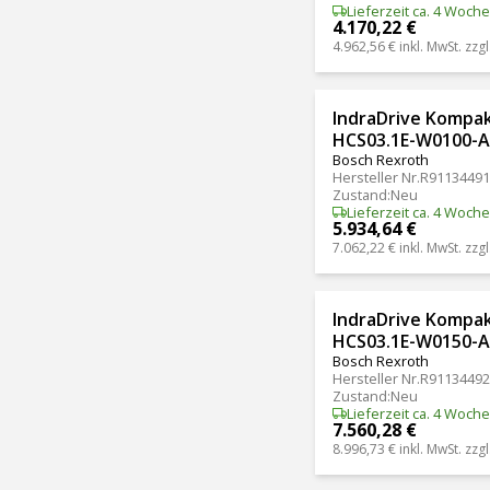
Lieferzeit ca. 4 Woch
4.170,22 €
4.962,56 €
inkl. MwSt. zzgl
IndraDrive Kompa
HCS03.1E-W0100-
Bosch Rexroth
Hersteller Nr.
R91134491
Zustand
:
Neu
Lieferzeit ca. 4 Woch
5.934,64 €
7.062,22 €
inkl. MwSt. zzgl
IndraDrive Kompa
HCS03.1E-W0150-
Bosch Rexroth
Hersteller Nr.
R91134492
Zustand
:
Neu
Lieferzeit ca. 4 Woch
7.560,28 €
8.996,73 €
inkl. MwSt. zzgl