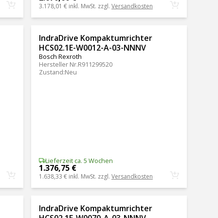
3.178,01 €
inkl. MwSt. zzgl.
Versandkosten
IndraDrive Kompaktumrichter
HCS02.1E-W0012-A-03-NNNV
Bosch Rexroth
Hersteller Nr.
R911299520
Zustand
:
Neu
Lieferzeit ca. 5 Wochen
1.376,75 €
1.638,33 €
inkl. MwSt. zzgl.
Versandkosten
IndraDrive Kompaktumrichter
HCS02.1E-W0070-A-03-NNNV