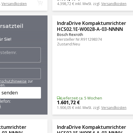
.
Versandkosten
4.398,72 €
inkl. MwSt. zzgl.
Versandkosten
IndraDrive Kompaktumrichter
satzteil
HCS02.1E-W0028-A-03-NNNN
Bosch Rexroth
r Sie!
Hersteller Nr.
R911298374
Zustand
:
Neu
nschutzhinweise
zur
en.
 senden
Lieferzeit ca. 5 Wochen
lefon:
1.601,72 €
6
1.906,05 €
inkl. MwSt. zzgl.
Versandkosten
ktumrichter
IndraDrive Kompaktumrichter
A-03-NNNV
HCS02.1E-W0054-A-03-NNNV