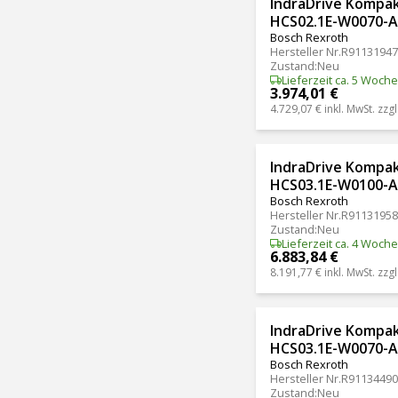
IndraDrive Kompa
HCS02.1E-W0070-
Bosch Rexroth
Hersteller Nr.
R91131947
Zustand
:
Neu
Lieferzeit ca. 5 Woch
3.974,01 €
4.729,07 €
inkl. MwSt. zzgl
IndraDrive Kompa
HCS03.1E-W0100-A
Bosch Rexroth
Hersteller Nr.
R91131958
Zustand
:
Neu
Lieferzeit ca. 4 Woch
6.883,84 €
8.191,77 €
inkl. MwSt. zzgl
IndraDrive Kompa
HCS03.1E-W0070-
Bosch Rexroth
Hersteller Nr.
R91134490
Zustand
:
Neu