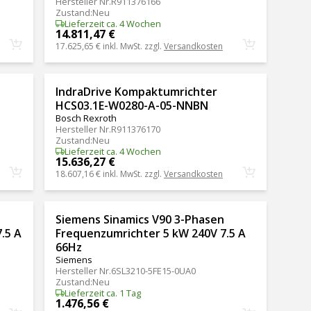
Hersteller Nr.
R911376166
Zustand
:
Neu
Lieferzeit ca. 4 Wochen
14.811,47 €
17.625,65 €
inkl. MwSt. zzgl.
Versandkosten
IndraDrive Kompaktumrichter
HCS03.1E-W0280-A-05-NNBN
Bosch Rexroth
Hersteller Nr.
R911376170
Zustand
:
Neu
Lieferzeit ca. 4 Wochen
15.636,27 €
18.607,16 €
inkl. MwSt. zzgl.
Versandkosten
Siemens Sinamics V90 3-Phasen
.5 A
Frequenzumrichter 5 kW 240V 7.5 A
66Hz
Siemens
Hersteller Nr.
6SL3210-5FE15-0UA0
Zustand
:
Neu
Lieferzeit ca. 1 Tag
1.476,56 €