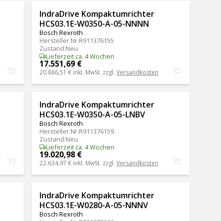
IndraDrive Kompaktumrichter
HCS03.1E-W0350-A-05-NNNN
Bosch Rexroth
Hersteller Nr.
R911376155
Zustand
:
Neu
Lieferzeit ca. 4 Wochen
17.551,69 €
20.886,51 €
inkl. MwSt. zzgl.
Versandkosten
IndraDrive Kompaktumrichter
HCS03.1E-W0350-A-05-LNBV
Bosch Rexroth
Hersteller Nr.
R911376159
Zustand
:
Neu
Lieferzeit ca. 4 Wochen
19.020,98 €
22.634,97 €
inkl. MwSt. zzgl.
Versandkosten
IndraDrive Kompaktumrichter
HCS03.1E-W0280-A-05-NNNV
Bosch Rexroth