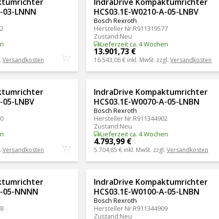
ktumrichter
IndraDrive Kompaktumrichter
A-03-LNNN
HCS03.1E-W0210-A-05-LNBV
Bosch Rexroth
2
Hersteller Nr.
R911319577
Zustand
:
Neu
en
Lieferzeit ca. 4 Wochen
13.901,73 €
.
Versandkosten
16.543,06 €
inkl. MwSt. zzgl.
Versandkosten
ktumrichter
IndraDrive Kompaktumrichter
-05-LNBV
HCS03.1E-W0070-A-05-LNBN
Bosch Rexroth
0
Hersteller Nr.
R911344902
Zustand
:
Neu
en
Lieferzeit ca. 4 Wochen
4.793,99 €
.
Versandkosten
5.704,85 €
inkl. MwSt. zzgl.
Versandkosten
ktumrichter
IndraDrive Kompaktumrichter
A-05-NNNN
HCS03.1E-W0100-A-05-LNBN
Bosch Rexroth
8
Hersteller Nr.
R911344909
Zustand
:
Neu