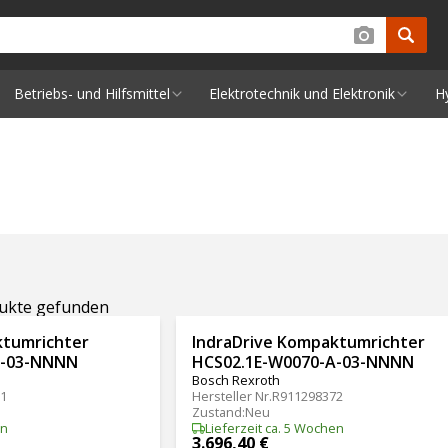
Betriebs- und Hilfsmittel
Elektrotechnik und Elektronik
H
dukte gefunden
ktumrichter
IndraDrive Kompaktumrichter
A-03-NNNN
HCS02.1E-W0070-A-03-NNNN
Bosch Rexroth
1
Hersteller Nr.
R911298372
Zustand
:
Neu
en
Lieferzeit ca. 5 Wochen
3.696,40 €