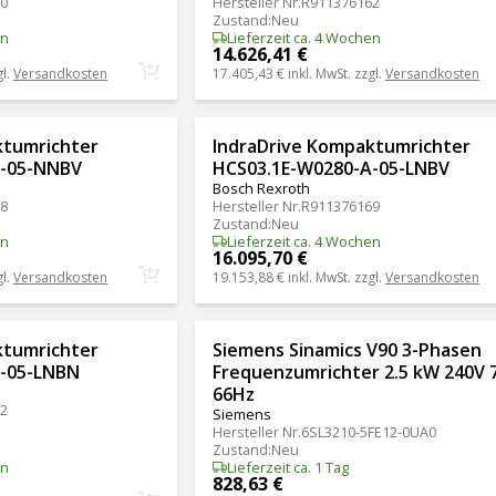
0
Hersteller Nr.
R911376162
Zustand
:
Neu
en
Lieferzeit ca. 4 Wochen
14.626,41 €
gl.
Versandkosten
17.405,43 €
inkl. MwSt. zzgl.
Versandkosten
ktumrichter
IndraDrive Kompaktumrichter
A-05-NNBV
HCS03.1E-W0280-A-05-LNBV
Bosch Rexroth
8
Hersteller Nr.
R911376169
Zustand
:
Neu
en
Lieferzeit ca. 4 Wochen
16.095,70 €
gl.
Versandkosten
19.153,88 €
inkl. MwSt. zzgl.
Versandkosten
ktumrichter
Siemens Sinamics V90 3-Phasen
-05-LNBN
Frequenzumrichter 2.5 kW 240V 7
66Hz
2
Siemens
Hersteller Nr.
6SL3210-5FE12-0UA0
Zustand
:
Neu
en
Lieferzeit ca. 1 Tag
828,63 €