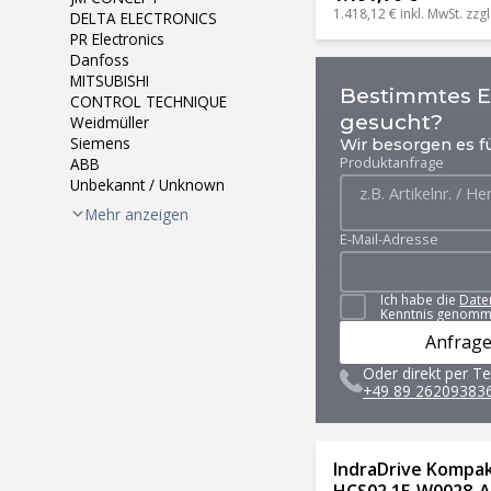
1.418,12 €
inkl. MwSt. zzgl
DELTA ELECTRONICS
PR Electronics
Danfoss
MITSUBISHI
Bestimmtes Er
CONTROL TECHNIQUE
gesucht?
Weidmüller
Siemens
Wir besorgen es fü
Produktanfrage
ABB
Unbekannt / Unknown
Mehr anzeigen
E-Mail-Adresse
Ich habe die
Date
Kenntnis genomm
Anfrage
Oder direkt per Te
+49 89 26209383
IndraDrive Kompa
HCS02.1E-W0028-