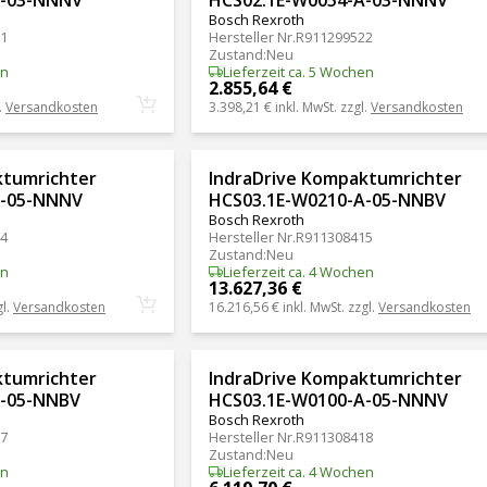
Bosch Rexroth
1
Hersteller Nr.
R911299522
Zustand
:
Neu
en
Lieferzeit ca. 5 Wochen
2.855,64 €
.
Versandkosten
3.398,21 €
inkl. MwSt. zzgl.
Versandkosten
ktumrichter
IndraDrive Kompaktumrichter
A-05-NNNV
HCS03.1E-W0210-A-05-NNBV
Bosch Rexroth
4
Hersteller Nr.
R911308415
Zustand
:
Neu
en
Lieferzeit ca. 4 Wochen
13.627,36 €
gl.
Versandkosten
16.216,56 €
inkl. MwSt. zzgl.
Versandkosten
ktumrichter
IndraDrive Kompaktumrichter
A-05-NNBV
HCS03.1E-W0100-A-05-NNNV
Bosch Rexroth
7
Hersteller Nr.
R911308418
Zustand
:
Neu
en
Lieferzeit ca. 4 Wochen