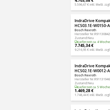
4.703,08 €
5.596,67 €
inkl. MwSt. zzgl
IndraDrive Kompa
HCS03.1E-W0150-
Bosch Rexroth
Hersteller Nr.
R91130842
Zustand
:
Neu
Lieferzeit ca. 4 Woch
7.745,34 €
9.216,95 €
inkl. MwSt. zzgl
IndraDrive Kompa
HCS02.1E-W0012-
Bosch Rexroth
Hersteller Nr.
R91131946
Zustand
:
Neu
Lieferzeit ca. 5 Woch
1.469,28 €
1.748,44 €
inkl. MwSt. zzgl