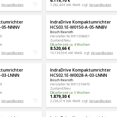
6.119,70 €
.
Versandkosten
7.282,44 €
inkl. MwSt. zzgl.
Versandkosten
ktumrichter
IndraDrive Kompaktumrichter
A-05-NNNV
HCS03.1E-W0150-A-05-NNBV
Bosch Rexroth
0
Hersteller Nr.
R911308421
Zustand
:
Neu
en
Lieferzeit ca. 4 Wochen
8.520,66 €
.
Versandkosten
10.139,59 €
inkl. MwSt. zzgl.
Versandkosten
ktumrichter
IndraDrive Kompaktumrichter
A-03-LNNN
HCS02.1E-W0028-A-03-LNNN
Bosch Rexroth
9
Hersteller Nr.
R911319470
Zustand
:
Neu
en
Lieferzeit ca. 5 Wochen
1.879,30 €
.
Versandkosten
2.236,37 €
inkl. MwSt. zzgl.
Versandkosten