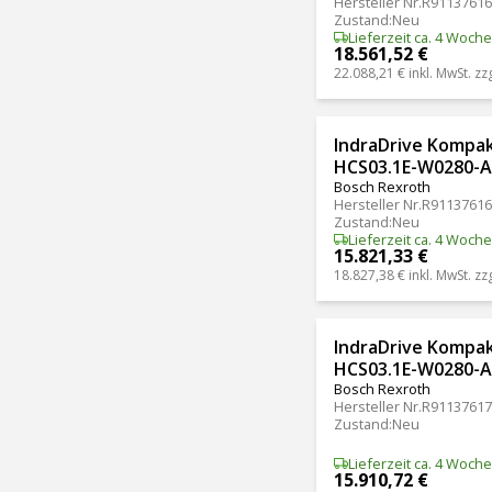
Hersteller Nr.
R91137616
Zustand
:
Neu
Lieferzeit ca. 4 Woch
18.561,52 €
22.088,21 €
inkl. MwSt. zz
IndraDrive Kompa
HCS03.1E-W0280-
Bosch Rexroth
Hersteller Nr.
R91137616
Zustand
:
Neu
Lieferzeit ca. 4 Woch
15.821,33 €
18.827,38 €
inkl. MwSt. zz
IndraDrive Kompa
HCS03.1E-W0280-A
Bosch Rexroth
Hersteller Nr.
R91137617
Zustand
:
Neu
Lieferzeit ca. 4 Woch
15.910,72 €