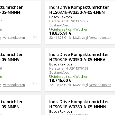
ktumrichter
IndraDrive Kompaktumrichter
A-05-NNNN
HCS03.1E-W0350-A-05-LNBN
Bosch Rexroth
7
Hersteller Nr.
R911374657
Zustand
:
Neu
en
Lieferzeit ca. 4 Wochen
18.835,91 €
gl.
Versandkosten
22.414,73 €
inkl. MwSt. zzgl.
Versandkosten
ktumrichter
IndraDrive Kompaktumrichter
A-05-NNNV
HCS03.1E-W0350-A-05-NNBV
Bosch Rexroth
6
Hersteller Nr.
R911376158
Zustand
:
Neu
en
Lieferzeit ca. 4 Wochen
18.746,60 €
gl.
Versandkosten
22.308,45 €
inkl. MwSt. zzgl.
Versandkosten
ktumrichter
IndraDrive Kompaktumrichter
A-05-NNBN
HCS03.1E-W0280-A-05-NNNN
Bosch Rexroth