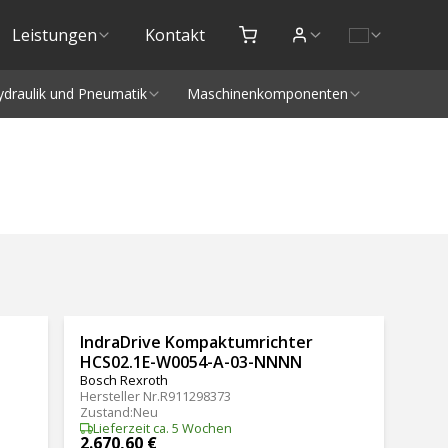
Leistungen
Kontakt
ydraulik und Pneumatik
Maschinenkomponenten
IndraDrive Kompaktumrichter
HCS02.1E-W0054-A-03-NNNN
Bosch Rexroth
Hersteller Nr.
R911298373
Zustand
:
Neu
Lieferzeit ca. 5 Wochen
2.670,60 €