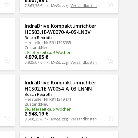
6.607,88 €
7.863,38 €
inkl. MwSt. zzgl.
Versandkosten
IndraDrive Kompaktumrichter
HCS03.1E-W0070-A-05-LNBV
Bosch Rexroth
Hersteller Nr.
R911318935
Zustand
:
Neu
Lieferzeit ca. 4 Wochen
4.979,05 €
5.925,07 €
inkl. MwSt. zzgl.
Versandkosten
IndraDrive Kompaktumrichter
HCS02.1E-W0054-A-03-LNNN
Bosch Rexroth
Hersteller Nr.
R911319471
Zustand
:
Neu
Lieferzeit ca. 5 Wochen
2.948,19 €
3.508,35 €
inkl. MwSt. zzgl.
Versandkosten