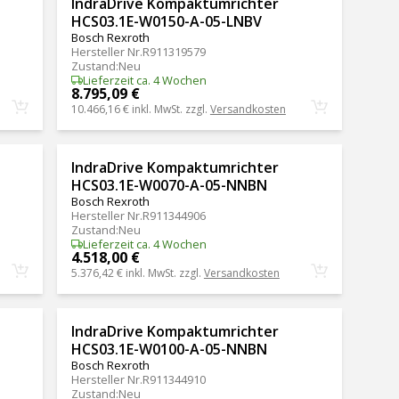
IndraDrive Kompaktumrichter
HCS03.1E-W0150-A-05-LNBV
Bosch Rexroth
Hersteller Nr.
R911319579
Zustand
:
Neu
Lieferzeit ca. 4 Wochen
8.795,09 €
10.466,16 €
inkl. MwSt. zzgl.
Versandkosten
IndraDrive Kompaktumrichter
HCS03.1E-W0070-A-05-NNBN
Bosch Rexroth
Hersteller Nr.
R911344906
Zustand
:
Neu
Lieferzeit ca. 4 Wochen
4.518,00 €
5.376,42 €
inkl. MwSt. zzgl.
Versandkosten
IndraDrive Kompaktumrichter
HCS03.1E-W0100-A-05-NNBN
Bosch Rexroth
Hersteller Nr.
R911344910
Zustand
:
Neu