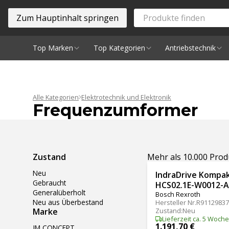
Zum Hauptinhalt springen
Top Marken
Top Kategorien
Antriebstechnik
Spindeln
Alle Kategorien
Elektrotechnik und Elektronik
Frequenzumformer
Ergebnisse filtern
Zustand
Mehr als 10.000 Pro
Neu
IndraDrive Kompa
Gebraucht
HCS02.1E-W0012-
Generalüberholt
Bosch Rexroth
Neu aus Überbestand
Hersteller Nr.
R91129837
Marke
Zustand
:
Neu
Lieferzeit ca. 5 Woch
1.191,70 €
JM CONCEPT