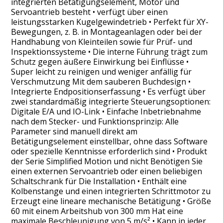
integrierten Betätigungselement, Motor und
Servoantrieb besteht • verfügt über einen
leistungsstarken Kugelgewindetrieb • Perfekt für XY-
Bewegungen, z. B. in Montageanlagen oder bei der
Handhabung von Kleinteilen sowie für Prüf- und
Inspektionssysteme • Die interne Führung trägt zum
Schutz gegen äußere Einwirkung bei Einflüsse •
Super leicht zu reinigen und weniger anfällig für
Verschmutzung Mit dem sauberen Buchdesign •
Integrierte Endpositionserfassung • Es verfügt über
zwei standardmäßig integrierte Steuerungsoptionen:
Digitale E/A und IO-Link • Einfache Inbetriebnahme
nach dem Stecker- und Funktionsprinzip: Alle
Parameter sind manuell direkt am
Betätigungselement einstellbar, ohne dass Software
oder spezielle Kenntnisse erforderlich sind • Produkt
der Serie Simplified Motion und nicht Benötigen Sie
einen externen Servoantrieb oder einen beliebigen
Schaltschrank für Die Installation • Enthält eine
Kolbenstange und einen integrierten Schrittmotor zu
Erzeugt eine lineare mechanische Betätigung • Größe
60 mit einem Arbeitshub von 300 mm Hat eine
maximale Beschleunigung von 5 m/s² • Kann in jeder