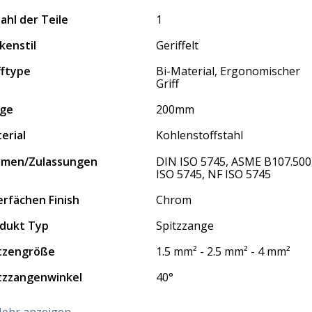
ahl der Teile
1
kenstil
Geriffelt
fftype
Bi-Material, Ergonomischer
Griff
nge
200mm
erial
Kohlenstoffstahl
rmen/Zulassungen
DIN ISO 5745, ASME B107.500
ISO 5745, NF ISO 5745
rfächen Finish
Chrom
dukt Typ
Spitzzange
tzengröße
1.5 mm² - 2.5 mm² - 4 mm²
tzzangenwinkel
40°