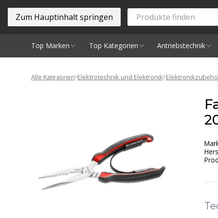
Zum Hauptinhalt springen
Top Marken
Top Kategorien
Antriebstechnik
Spindeln
Alle Kategorien
Elektrotechnik und Elektronik
Elektronikzubehö
F
2
Mar
Hers
Prod
Te