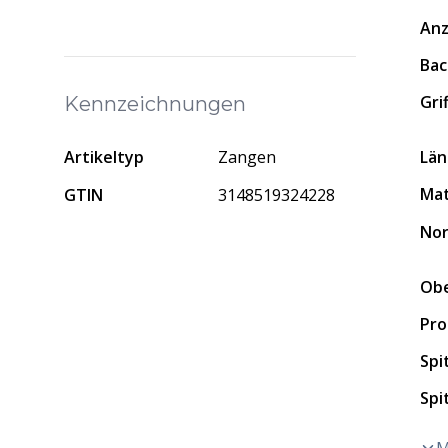
Anz
Bac
Gri
Kennzeichnungen
Lä
Artikeltyp
Zangen
Mat
GTIN
3148519324228
No
Obe
Pro
Spi
Spi