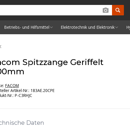
Betriebs- und Hilfsmittel
Elektrotechnik und Elektronik
H
r
acom Spitzzange Geriffelt
00mm
ke:
FACOM
teller Artikel-Nr.
:
183AE.20CPE
ukt-Nr.
:
P-C3RHJC
chnische Daten