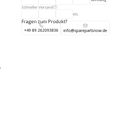
Rechnung
Schneller Versand
etc.
Fragen zum Produkt?
+49 89 262093836
info@sparepartsnow.de
,