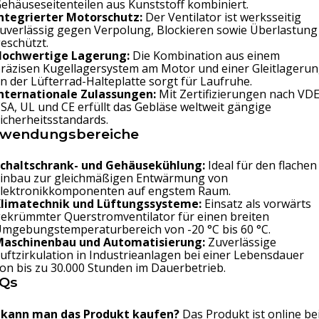
ehäuseseitenteilen aus Kunststoff kombiniert.
ntegrierter Motorschutz:
Der Ventilator ist werksseitig
uverlässig gegen Verpolung, Blockieren sowie Überlastung
eschützt.
Hochwertige Lagerung:
Die Kombination aus einem
räzisen Kugellagersystem am Motor und einer Gleitlageru
n der Lüfterrad-Halteplatte sorgt für Laufruhe.
nternationale Zulassungen:
Mit Zertifizierungen nach VDE
SA, UL und CE erfüllt das Gebläse weltweit gängige
icherheitsstandards.
wendungsbereiche
Schaltschrank- und Gehäusekühlung:
Ideal für den flachen
inbau zur gleichmäßigen Entwärmung von
lektronikkomponenten auf engstem Raum.
Klimatechnik und Lüftungssysteme:
Einsatz als vorwärts
ekrümmter Querstromventilator für einen breiten
mgebungstemperaturbereich von -20 °C bis 60 °C.
Maschinenbau und Automatisierung:
Zuverlässige
uftzirkulation in Industrieanlagen bei einer Lebensdauer
on bis zu 30.000 Stunden im Dauerbetrieb.
Qs
kann man das Produkt kaufen?
Das Produkt ist online be