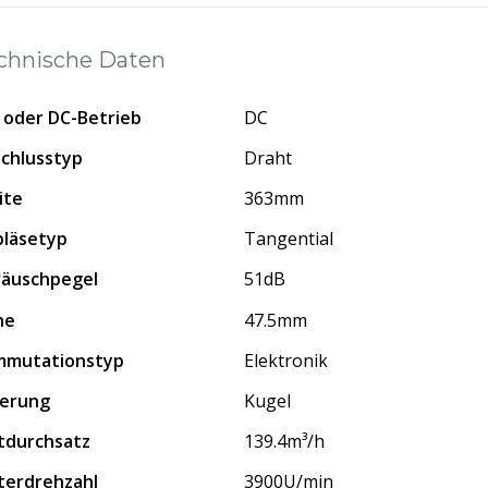
chnische Daten
 oder DC-Betrieb
DC
chlusstyp
Draht
ite
363mm
läsetyp
Tangential
äuschpegel
51dB
he
47.5mm
mmutationstyp
Elektronik
erung
Kugel
tdurchsatz
139.4m³/h
terdrehzahl
3900U/min