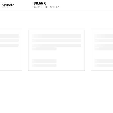
38,66 €
6 Monate
46,01 €
inkl. MwSt.
*