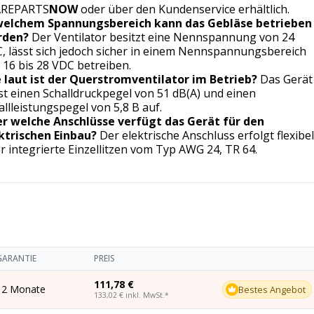
AREPARTS
NOW
oder über den Kundenservice erhältlich.
welchem Spannungsbereich kann das Gebläse betrieben
rden?
Der Ventilator besitzt eine Nennspannung von 24
, lässt sich jedoch sicher in einem Nennspannungsbereich
 16 bis 28 VDC betreiben.
 laut ist der Querstromventilator im Betrieb?
Das Gerät
st einen Schalldruckpegel von 51 dB(A) und einen
allleistungspegel von 5,8 B auf.
r welche Anschlüsse verfügt das Gerät für den
ktrischen Einbau?
Der elektrische Anschluss erfolgt flexibe
r integrierte Einzellitzen vom Typ AWG 24, TR 64.
GARANTIE
PREIS
111,78 €
12 Monate
Bestes Angebot
133,02 €
inkl. MwSt.
*