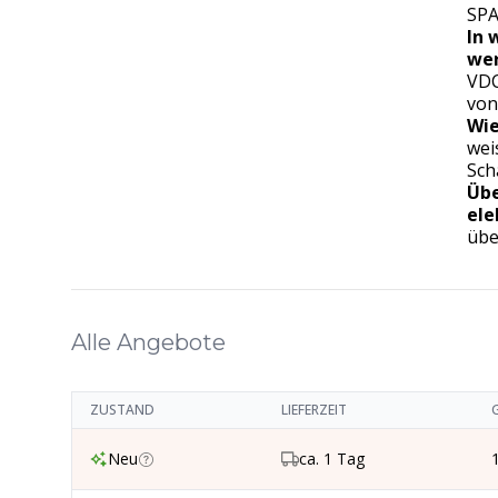
SP
In 
we
VDC
von
Wie
wei
Sch
Übe
ele
übe
Alle Angebote
ZUSTAND
LIEFERZEIT
Neu
ca. 1 Tag