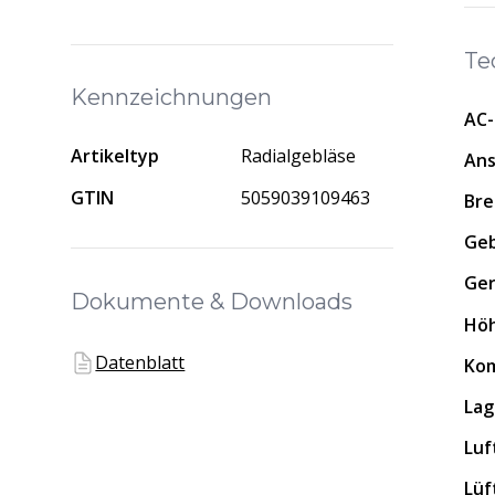
Te
Kennzeichnungen
AC-
Artikeltyp
Radialgebläse
Ans
GTIN
5059039109463
Bre
Geb
Ger
Dokumente & Downloads
Hö
Datenblatt
Ko
Lag
Luf
Lüf