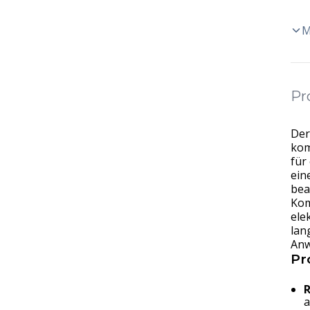
M
Pr
De
kom
für
ein
bea
Kom
ele
lan
An
Pr
R
a