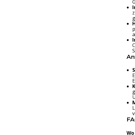
G
I
z
g
p
a
I
C
S
An
E
E
g
U
L
v
FA
Wo 