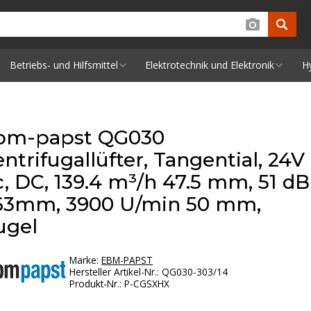
Betriebs- und Hilfsmittel
Elektrotechnik und Elektronik
H
bm-papst QG030
ntrifugallüfter, Tangential, 24V
c, DC, 139.4 m³/h 47.5 mm, 51 dB
63mm, 3900 U/min 50 mm,
ugel
Marke:
EBM-PAPST
Hersteller Artikel-Nr.
:
QG030-303/14
Produkt-Nr.
:
P-CGSXHX