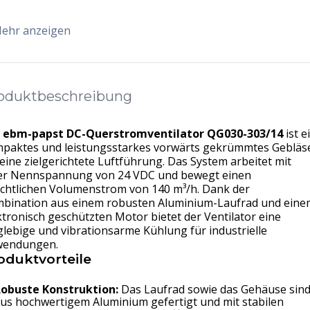
ehr anzeigen
oduktbeschreibung
r
ebm-papst DC-Querstromventilator QG030-303/14
ist e
paktes und leistungsstarkes vorwärts gekrümmtes Gebläs
 eine zielgerichtete Luftführung. Das System arbeitet mit
er Nennspannung von 24 VDC und bewegt einen
chtlichen Volumenstrom von 140 m³/h. Dank der
bination aus einem robusten Aluminium-Laufrad und eine
ktronisch geschützten Motor bietet der Ventilator eine
glebige und vibrationsarme Kühlung für industrielle
wendungen.
oduktvorteile
obuste Konstruktion:
Das Laufrad sowie das Gehäuse sin
us hochwertigem Aluminium gefertigt und mit stabilen