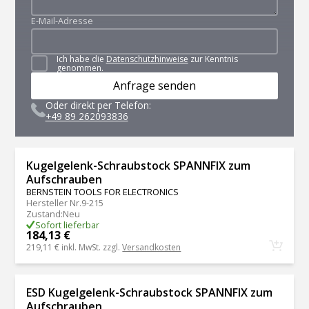
E-Mail-Adresse
Ich habe die
Datenschutzhinweise
zur Kenntnis
genommen.
Anfrage senden
Oder direkt per Telefon:
+49 89 262093836
Kugelgelenk-Schraubstock SPANNFIX zum
Aufschrauben
BERNSTEIN TOOLS FOR ELECTRONICS
Hersteller Nr.
9-215
Zustand
:
Neu
Sofort lieferbar
184,13 €
219,11 €
inkl. MwSt. zzgl.
Versandkosten
ESD Kugelgelenk-Schraubstock SPANNFIX zum
Aufschrauben