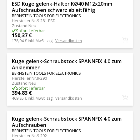
ESD Kugelgelenk-Halter KØ40 M12x20mm
Aufschrauben schwarz ableitfähig
BERNSTEIN TOOLS FOR ELECTRONICS
Hersteller Nr.
9-281-ESD
Zustand
:
Neu
Sofort lieferbar
150,37 €
178,94 €
inkl. MwSt. zzgl.
Versandkosten
Kugelgelenk-Schraubstock SPANNFIX 4.0 zum
Anklemmen
BERNSTEIN TOOLS FOR ELECTRONICS
Hersteller Nr.
9-290
Zustand
:
Neu
Sofort lieferbar
394,83 €
469,85 €
inkl. MwSt. zzgl.
Versandkosten
Kugelgelenk-Schraubstock SPANNFIX 4.0 zum
Aufschrauben
BERNSTEIN TOOLS FOR ELECTRONICS
Hersteller Nr.
9-292