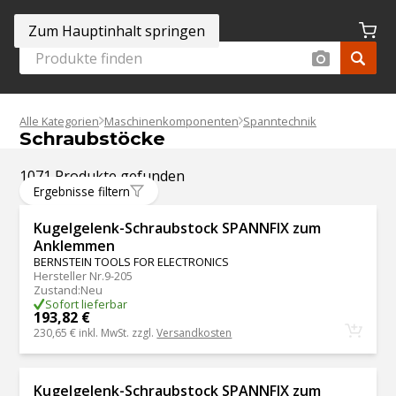
Zum Hauptinhalt springen
Alle Kategorien
Maschinenkomponenten
Spanntechnik
Schraubstöcke
1071 Produkte gefunden
Ergebnisse filtern
Kugelgelenk-Schraubstock SPANNFIX zum
Anklemmen
BERNSTEIN TOOLS FOR ELECTRONICS
Hersteller Nr.
9-205
Zustand
:
Neu
Sofort lieferbar
193,82 €
230,65 €
inkl. MwSt. zzgl.
Versandkosten
Kugelgelenk-Schraubstock SPANNFIX zum