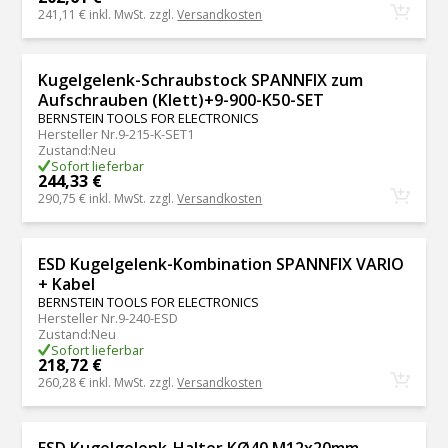
241,11 €
inkl. MwSt. zzgl.
Versandkosten
Kugelgelenk-Schraubstock SPANNFIX zum
Aufschrauben (Klett)+9-900-K50-SET
BERNSTEIN TOOLS FOR ELECTRONICS
Hersteller Nr.
9-215-K-SET1
Zustand
:
Neu
Sofort lieferbar
244,33 €
290,75 €
inkl. MwSt. zzgl.
Versandkosten
ESD Kugelgelenk-Kombination SPANNFIX VARIO
+ Kabel
BERNSTEIN TOOLS FOR ELECTRONICS
Hersteller Nr.
9-240-ESD
Zustand
:
Neu
Sofort lieferbar
218,72 €
260,28 €
inkl. MwSt. zzgl.
Versandkosten
ESD Kugelgelenk-Halter KØ40 M12x20mm