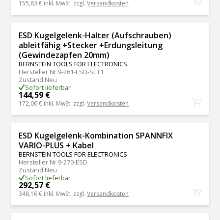
155,63 €
inkl. MwSt. zzgl.
Versandkosten
ESD Kugelgelenk-Halter (Aufschrauben)
ableitfähig +Stecker +Erdungsleitung
(Gewindezapfen 20mm)
BERNSTEIN TOOLS FOR ELECTRONICS
Hersteller Nr.
9-261-ESD-SET1
Zustand
:
Neu
Sofort lieferbar
144,59 €
172,06 €
inkl. MwSt. zzgl.
Versandkosten
ESD Kugelgelenk-Kombination SPANNFIX
VARIO-PLUS + Kabel
BERNSTEIN TOOLS FOR ELECTRONICS
Hersteller Nr.
9-270-ESD
Zustand
:
Neu
Sofort lieferbar
292,57 €
348,16 €
inkl. MwSt. zzgl.
Versandkosten