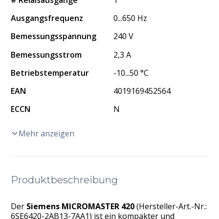
# Relaisausgänge
1
Ausgangsfrequenz
0...650 Hz
Bemessungsspannung
240 V
Bemessungsstrom
2,3 A
Betriebstemperatur
-10...50 °C
EAN
4019169452564
ECCN
N
Mehr anzeigen
Produktbeschreibung
Der
Siemens MICROMASTER 420
(Hersteller-Art.-Nr.:
6SE6420-2AB13-7AA1) ist ein kompakter und