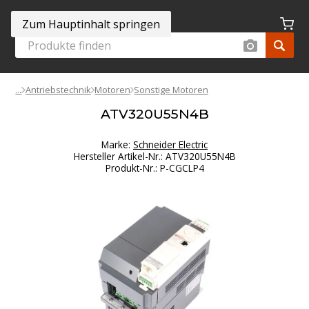
Zum Hauptinhalt springen
Antriebstechnik
Motoren
Sonstige Motoren
ATV320U55N4B
Marke:
Schneider Electric
Hersteller Artikel-Nr.
:
ATV320U55N4B
Produkt-Nr.
:
P-CGCLP4