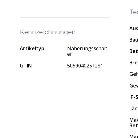
Te
Au
Kennzeichnungen
Ba
Artikeltyp
Näherungsschalt
Bet
er
Bre
GTIN
5059040251281
Geh
Ge
IP-
Lä
Max
Bet
Max