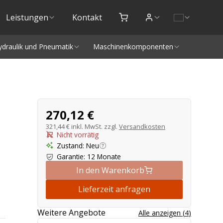
Leistungen
Kontakt
ydraulik und Pneumatik
Maschinenkomponenten
Produktangebot
270,12 €
321,44 €
inkl. MwSt. zzgl.
Versandkosten
Nicht vorrätig
Zustand
:
Neu
Garantie
:
12 Monate
In den Warenkorb
Lieferzeit anfragen
Weitere Angebote
Alle anzeigen
(
4
)