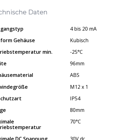
chnische Daten
sgangstyp
4 bis 20 mA
uform Gehäuse
Kubisch
riebstemperatur min.
-25°C
ite
96mm
äusematerial
ABS
windegröße
M12 x 1
Schutzart
IP54
nge
80mm
imale
70°C
riebstemperatur
imale DC Spannung
30V dc