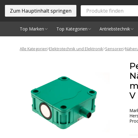
Zum Hauptinhalt springen
Top Marken
Top Kategorien
Antriebstechnik
Spindeln
Alle Kategorien
Elektrotechnik und Elektronik
Sensoren
Näheru
P
N
m
V
Mar
Hers
Prod