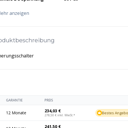
ehr anzeigen
oduktbeschreibung
erungsschalter
GARANTIE
PREIS
234,03 €
12 Monate
Bestes Angebo
278,50 €
inkl. MwSt.
*
241,50 €