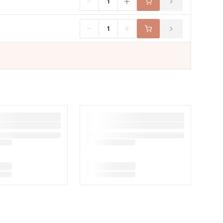
+
-
+