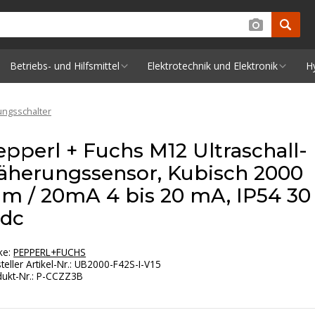
Betriebs- und Hilfsmittel
Elektrotechnik und Elektronik
H
ngsschalter
epperl + Fuchs M12 Ultraschall-
äherungssensor, Kubisch 2000
m / 20mA 4 bis 20 mA, IP54 30
 dc
ke:
PEPPERL+FUCHS
teller Artikel-Nr.
:
UB2000-F42S-I-V15
ukt-Nr.
:
P-CCZZ3B