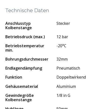
Technische Daten
Anschlusstyp
Stecker
Kolbenstange
Betriebsdruck (max.)
12 bar
Betriebstemperatur
-20°C
min.
Bohrungsdurchmesser
32mm
Endlagendämpfung
Pneumatisch
Funktion
Doppeltwirkend
Gehäusematerial
Aluminium
Gewindegröße
1/8 in G
Kolbenstange
Hublänge
50mm