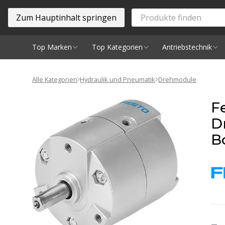
Zum Hauptinhalt springen
Top Marken
Top Kategorien
Antriebstechnik
Spindeln
Alle Kategorien
Hydraulik und Pneumatik
Drehmodule
F
D
B