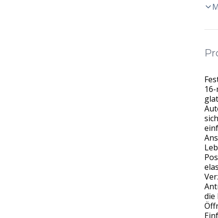
M
Pr
Fes
16-
gla
Aut
sic
ein
Ans
Leb
Pos
ela
Ver
Ant
die
Öff
Ein