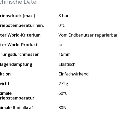
chnische Daten
riebsdruck (max.)
8 bar
riebstemperatur min.
0°C
ter World-Kriterium
Vom Endbenutzer reparierba
ter World-Produkt
Ja
hrungsdurchmesser
16mm
dlagendämpfung
Elastisch
ktion
Einfachwirkend
icht
272g
imale
60°C
riebstemperatur
imale Radialkraft
30N