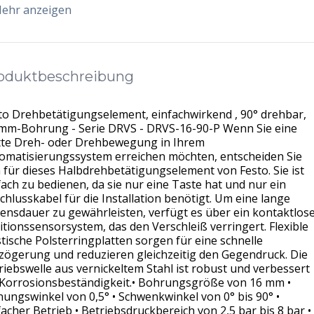
ehr anzeigen
oduktbeschreibung
to Drehbetätigungselement, einfachwirkend , 90° drehbar,
mm-Bohrung - Serie DRVS - DRVS-16-90-P Wenn Sie eine
tte Dreh- oder Drehbewegung in Ihrem
omatisierungssystem erreichen möchten, entscheiden Sie
h für dieses Halbdrehbetätigungselement von Festo. Sie ist
fach zu bedienen, da sie nur eine Taste hat und nur ein
chlusskabel für die Installation benötigt. Um eine lange
ensdauer zu gewährleisten, verfügt es über ein kontaktlos
itionssensorsystem, das den Verschleiß verringert. Flexible
stische Polsterringplatten sorgen für eine schnelle
zögerung und reduzieren gleichzeitig den Gegendruck. Die
riebswelle aus vernickeltem Stahl ist robust und verbessert
 Korrosionsbeständigkeit.• Bohrungsgröße von 16 mm •
nungswinkel von 0,5° • Schwenkwinkel von 0° bis 90° •
facher Betrieb • Betriebsdruckbereich von 2,5 bar bis 8 bar •