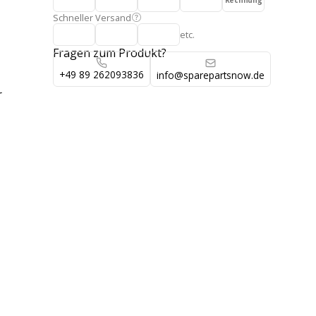
Rechnung
Schneller Versand
etc.
Fragen zum Produkt?
+49 89 262093836
info@sparepartsnow.de
r