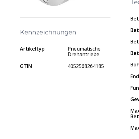
Te
Bet
Bet
Kennzeichnungen
Bet
Artikeltyp
Pneumatische
Bet
Drehantriebe
Bo
GTIN
4052568264185
En
Fun
Gew
Max
Bet
Max