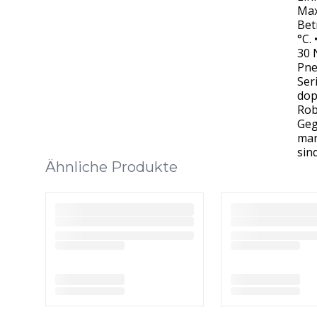
Max
Bet
°C.
30 
Pne
Ser
dop
Rob
Geg
man
sin
Ähnliche Produkte