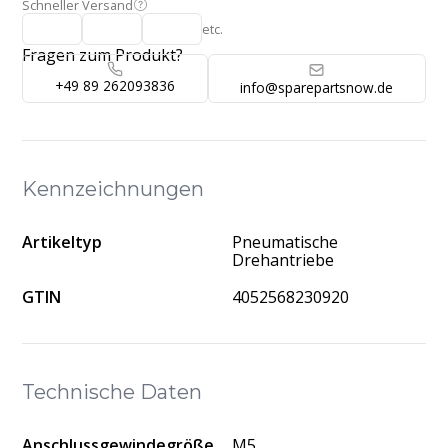
Schneller Versand
etc.
Fragen zum Produkt?
+49 89 262093836
info@sparepartsnow.de
Kennzeichnungen
Artikeltyp
Pneumatische
Drehantriebe
GTIN
4052568230920
Technische Daten
Anschlussgewindegröße
M5