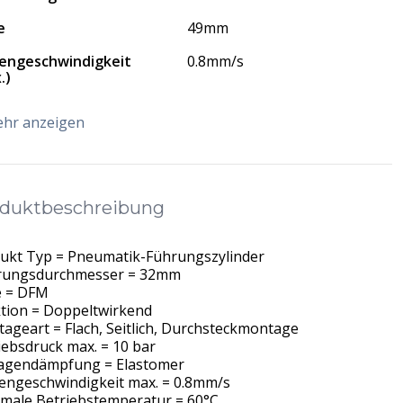
e
49mm
engeschwindigkeit
0.8mm/s
.)
hr anzeigen
duktbeschreibung
ukt Typ = Pneumatik-Führungszylinder
ungsdurchmesser = 32mm
e = DFM
tion = Doppeltwirkend
ageart = Flach, Seitlich, Durchsteckmontage
iebsdruck max. = 10 bar
agendämpfung = Elastomer
engeschwindigkeit max. = 0.8mm/s
male Betriebstemperatur = 60°C