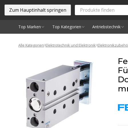
Zum Hauptinhalt springen
Top Marken
Top Kategorien
Antriebstechnik
Spindeln
Alle Kategorien
Elektrotechnik und Elektronik
Elektronikzubehö
Fe
Fü
Do
mm