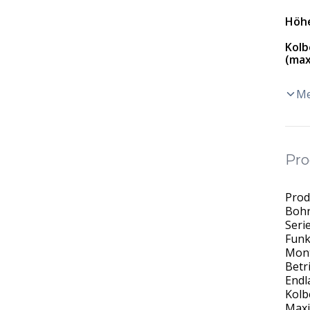
Höh
Kolb
(max
Me
Pro
Prod
Bohr
Seri
Funk
Mont
Betr
Endl
Kolb
Maxi