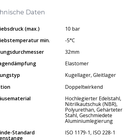
hnische Daten
iebsdruck (max.)
10 bar
iebstemperatur min.
-5°C
rungsdurchmesser
32mm
lagendämpfung
Elastomer
ungstyp
Kugellager, Gleitlager
tion
Doppeltwirkend
usematerial
Hochlegierter Edelstahl,
Nitrilkautschuk (NBR),
Polyurethan, Gehärteter
Stahl, Geschmiedete
Aluminiumlegierung
inde-Standard
ISO 1179-1, ISO 228-1
enstange