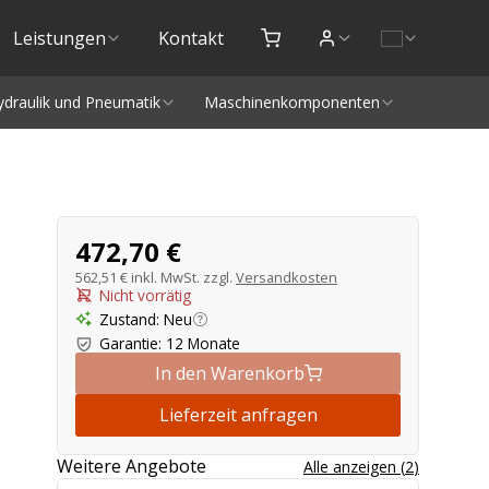
Leistungen
Kontakt
ydraulik und Pneumatik
Maschinenkomponenten
Produktangebot
472,70 €
562,51 €
inkl. MwSt. zzgl.
Versandkosten
Nicht vorrätig
Zustand
:
Neu
Garantie
:
12 Monate
In den Warenkorb
Lieferzeit anfragen
Weitere Angebote
Alle anzeigen
(
2
)