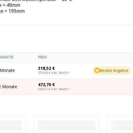
e = 49mm
ge = 199mm
ARANTIE
PREIS
318,52 €
 Monate
Bestes Angebot
379,04 €
inkl. MwSt.
*
472,70 €
2 Monate
562,51 €
inkl. MwSt.
*