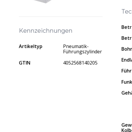
Tec
Betr
Kennzeichnungen
Betr
Artikeltyp
Pneumatik-
Boh
Führungszylinder
End
GTIN
4052568140205
Führ
Funk
Gehä
Gew
Kolb