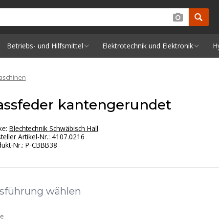
Betriebs- und Hilfsmittel
Elektrotechnik und Elektronik
H
aschinen
assfeder kantengerundet
ke:
Blechtechnik Schwäbisch Hall
teller Artikel-Nr.
:
4107.0216
ukt-Nr.
:
P-CBBB38
sführung wählen
ge