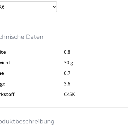
chnische Daten
ite
0,8
icht
30 g
he
0,7
nge
3,6
kstoff
C45K
oduktbeschreibung