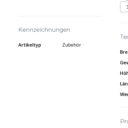
Kennzeichnungen
Te
Artikeltyp
Zubehör
Bre
Gew
Hö
Lä
Wer
Pr