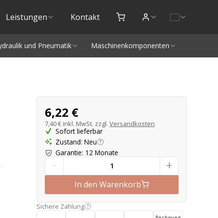
Leistungen
Kontakt
ydraulik und Pneumatik
Maschinenkomponenten
Produktangebot
6,22 €
7,40 €
inkl. MwSt. zzgl.
Versandkosten
Sofort lieferbar
Zustand
:
Neu
Garantie
:
12 Monate
-
+
In den Warenkorb
Sichere Zahlung
Rechnung