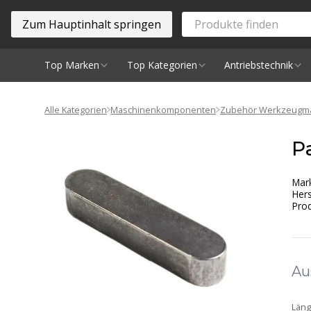
Zum Hauptinhalt springen
Top Marken
Top Kategorien
Antriebstechnik
Spindeln
Alle Kategorien
Maschinenkomponenten
Zubehör Werkzeugm
P
Mar
Hers
Prod
Au
Län