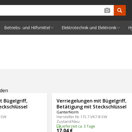
Betriebs- und Hilfsmittel
Elektrotechnik und Elektronik
H
nden
 Bügelgriff,
Verriegelungen mit Bügelgriff,
eckschlüssel
Betätigung mit Steckschlüssel
GanterNorm
8-SW
Hersteller Nr.
115.7-VK7-8-SW
Zustand
:
Neu
Lieferzeit ca. 3 Tage
17,04 €