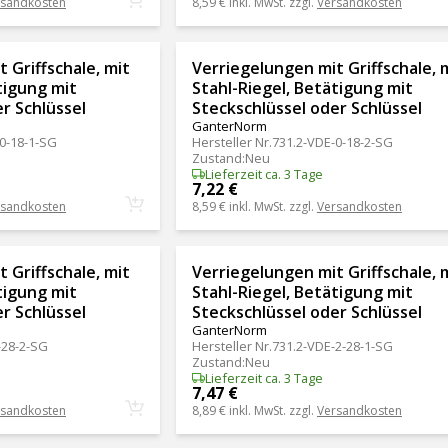
rsandkosten
8,59 €
inkl. MwSt. zzgl.
Versandkosten
 Griffschale, mit
Verriegelungen mit Griffschale, 
tigung mit
Stahl-Riegel, Betätigung mit
r Schlüssel
Steckschlüssel oder Schlüssel
GanterNorm
0-18-1-SG
Hersteller Nr.
731.2-VDE-0-18-2-SG
Zustand
:
Neu
Lieferzeit ca. 3 Tage
7,22 €
rsandkosten
8,59 €
inkl. MwSt. zzgl.
Versandkosten
 Griffschale, mit
Verriegelungen mit Griffschale, 
tigung mit
Stahl-Riegel, Betätigung mit
r Schlüssel
Steckschlüssel oder Schlüssel
GanterNorm
-28-2-SG
Hersteller Nr.
731.2-VDE-2-28-1-SG
Zustand
:
Neu
Lieferzeit ca. 3 Tage
7,47 €
rsandkosten
8,89 €
inkl. MwSt. zzgl.
Versandkosten