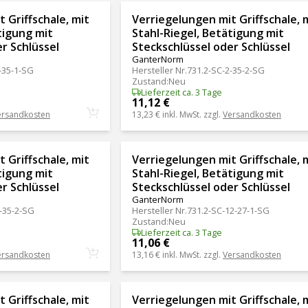
 Griffschale, mit
Verriegelungen mit Griffschale, 
tigung mit
Stahl-Riegel, Betätigung mit
r Schlüssel
Steckschlüssel oder Schlüssel
GanterNorm
-35-1-SG
Hersteller Nr.
731.2-SC-2-35-2-SG
Zustand
:
Neu
Lieferzeit ca. 3 Tage
11,12 €
ersandkosten
13,23 €
inkl. MwSt. zzgl.
Versandkosten
 Griffschale, mit
Verriegelungen mit Griffschale, 
tigung mit
Stahl-Riegel, Betätigung mit
r Schlüssel
Steckschlüssel oder Schlüssel
GanterNorm
-35-2-SG
Hersteller Nr.
731.2-SC-12-27-1-SG
Zustand
:
Neu
Lieferzeit ca. 3 Tage
11,06 €
ersandkosten
13,16 €
inkl. MwSt. zzgl.
Versandkosten
 Griffschale, mit
Verriegelungen mit Griffschale, 