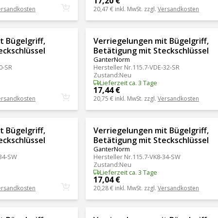
17,20 €
ersandkosten
20,47 €
inkl. MwSt. zzgl.
Versandkosten
 Bügelgriff,
Verriegelungen mit Bügelgriff,
eckschlüssel
Betätigung mit Steckschlüssel
GanterNorm
0-SR
Hersteller Nr.
115.7-VDE-32-SR
Zustand
:
Neu
Lieferzeit ca. 3 Tage
17,44 €
ersandkosten
20,75 €
inkl. MwSt. zzgl.
Versandkosten
 Bügelgriff,
Verriegelungen mit Bügelgriff,
eckschlüssel
Betätigung mit Steckschlüssel
GanterNorm
-34-SW
Hersteller Nr.
115.7-VK8-34-SW
Zustand
:
Neu
Lieferzeit ca. 3 Tage
17,04 €
ersandkosten
20,28 €
inkl. MwSt. zzgl.
Versandkosten