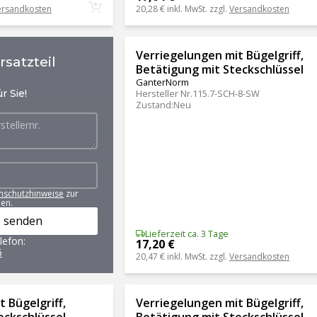
ersandkosten
20,28 €
inkl. MwSt. zzgl.
Versandkosten
Verriegelungen mit Bügelgriff,
satzteil
Betätigung mit Steckschlüssel
GanterNorm
r Sie!
Hersteller Nr.
115.7-SCH-8-SW
Zustand
:
Neu
nschutzhinweise
zur
en.
 senden
Lieferzeit ca. 3 Tage
lefon:
17,20 €
6
20,47 €
inkl. MwSt. zzgl.
Versandkosten
 Bügelgriff,
Verriegelungen mit Bügelgriff,
eckschlüssel
Betätigung mit Steckschlüssel