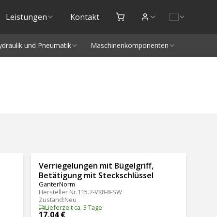
Leistungen
Kontakt
ydraulik und Pneumatik
Maschinenkomponenten
Verriegelungen mit Bügelgriff,
Betätigung mit Steckschlüssel
GanterNorm
Hersteller Nr.
115.7-VK8-8-SW
Zustand
:
Neu
Lieferzeit ca. 3 Tage
17,04 €