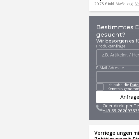
20,75 €
inkl. MwSt. zzgl.
V
Bestimmtes Er
gesucht?
Wir besorgen es fü
Produktanfrage
E-Mail-Adresse
Ich habe die
Date
Kenntnis genomm
Anfrage
Oder direkt per Te
+49 89 26209383
Verriegelungen mit
Betätigung mit St