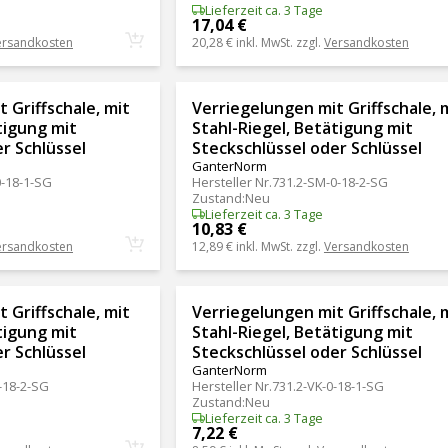
Lieferzeit ca. 3 Tage
17,04 €
ersandkosten
20,28 €
inkl. MwSt. zzgl.
Versandkosten
 Griffschale, mit
Verriegelungen mit Griffschale, 
tigung mit
Stahl-Riegel, Betätigung mit
r Schlüssel
Steckschlüssel oder Schlüssel
GanterNorm
0-18-1-SG
Hersteller Nr.
731.2-SM-0-18-2-SG
Zustand
:
Neu
Lieferzeit ca. 3 Tage
10,83 €
ersandkosten
12,89 €
inkl. MwSt. zzgl.
Versandkosten
 Griffschale, mit
Verriegelungen mit Griffschale, 
tigung mit
Stahl-Riegel, Betätigung mit
r Schlüssel
Steckschlüssel oder Schlüssel
GanterNorm
-18-2-SG
Hersteller Nr.
731.2-VK-0-18-1-SG
Zustand
:
Neu
Lieferzeit ca. 3 Tage
7,22 €