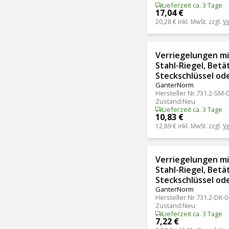
Lieferzeit ca. 3 Tage
17,04 €
20,28 €
inkl. MwSt. zzgl.
V
Verriegelungen mit
Stahl-Riegel, Betä
Steckschlüssel ode
GanterNorm
Hersteller Nr.
731.2-SM-
Zustand
:
Neu
Lieferzeit ca. 3 Tage
10,83 €
12,89 €
inkl. MwSt. zzgl.
V
Verriegelungen mit
Stahl-Riegel, Betä
Steckschlüssel ode
GanterNorm
Hersteller Nr.
731.2-DK-0
Zustand
:
Neu
Lieferzeit ca. 3 Tage
7,22 €