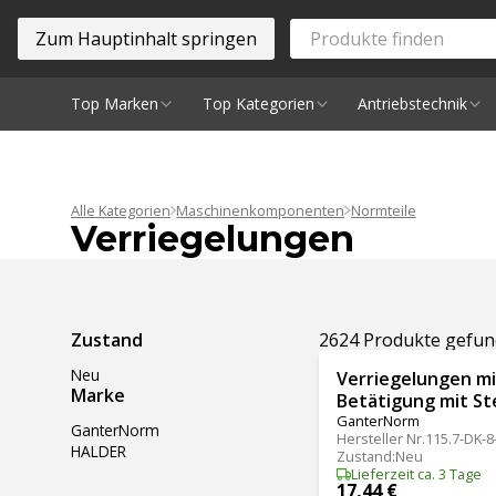
Zum Hauptinhalt springen
Top Marken
Top Kategorien
Antriebstechnik
Spindeln
Alle Kategorien
Maschinenkomponenten
Normteile
Verriegelungen
Ergebnisse filtern
Zustand
2624 Produkte gefu
Neu
Verriegelungen mit
Marke
Betätigung mit St
GanterNorm
GanterNorm
Hersteller Nr.
115.7-DK-
HALDER
Zustand
:
Neu
Lieferzeit ca. 3 Tage
17,44 €