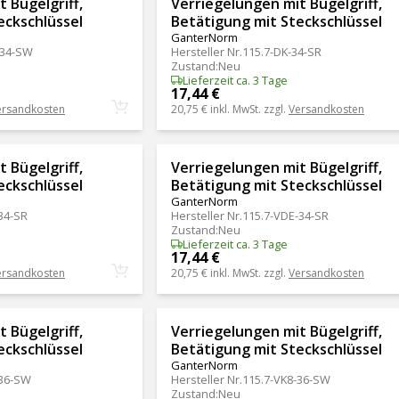
 Bügelgriff,
Verriegelungen mit Bügelgriff,
eckschlüssel
Betätigung mit Steckschlüssel
GanterNorm
-34-SW
Hersteller Nr.
115.7-DK-34-SR
Zustand
:
Neu
Lieferzeit ca. 3 Tage
17,44 €
ersandkosten
20,75 €
inkl. MwSt. zzgl.
Versandkosten
 Bügelgriff,
Verriegelungen mit Bügelgriff,
eckschlüssel
Betätigung mit Steckschlüssel
GanterNorm
34-SR
Hersteller Nr.
115.7-VDE-34-SR
Zustand
:
Neu
Lieferzeit ca. 3 Tage
17,44 €
ersandkosten
20,75 €
inkl. MwSt. zzgl.
Versandkosten
 Bügelgriff,
Verriegelungen mit Bügelgriff,
eckschlüssel
Betätigung mit Steckschlüssel
GanterNorm
-36-SW
Hersteller Nr.
115.7-VK8-36-SW
Zustand
:
Neu