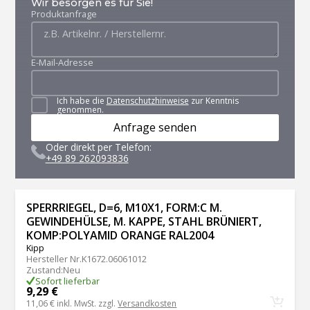
Wir besorgen es für Sie!
Produktanfrage
E-Mail-Adresse
Ich habe die
Datenschutzhinweise
zur Kenntnis
genommen.
Anfrage senden
Oder direkt per Telefon:
+49 89 262093836
SPERRRIEGEL, D=6, M10X1, FORM:C M.
GEWINDEHÜLSE, M. KAPPE, STAHL BRÜNIERT,
KOMP:POLYAMID ORANGE RAL2004
Kipp
Hersteller Nr.
K1672.06061012
Zustand
:
Neu
Sofort lieferbar
9,29 €
11,06 €
inkl. MwSt. zzgl.
Versandkosten