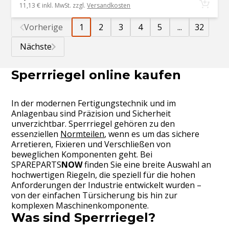
11,13 €
inkl. MwSt. zzgl.
Versandkosten
Vorherige
1
2
3
4
5
...
32
Nächste
Sperrriegel online kaufen
In der modernen Fertigungstechnik und im
Anlagenbau sind Präzision und Sicherheit
unverzichtbar. Sperrriegel gehören zu den
essenziellen
Normteilen
, wenn es um das sichere
Arretieren, Fixieren und Verschließen von
beweglichen Komponenten geht. Bei
SPAREPARTS
NOW
finden Sie eine breite Auswahl an
hochwertigen Riegeln, die speziell für die hohen
Anforderungen der Industrie entwickelt wurden –
von der einfachen Türsicherung bis hin zur
komplexen Maschinenkomponente.
Was sind Sperrriegel?