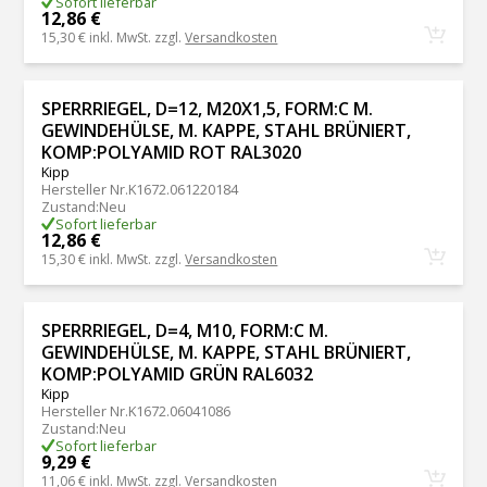
Sofort lieferbar
12,86 €
15,30 €
inkl. MwSt. zzgl.
Versandkosten
SPERRRIEGEL, D=12, M20X1,5, FORM:C M.
GEWINDEHÜLSE, M. KAPPE, STAHL BRÜNIERT,
KOMP:POLYAMID ROT RAL3020
Kipp
Hersteller Nr.
K1672.061220184
Zustand
:
Neu
Sofort lieferbar
12,86 €
15,30 €
inkl. MwSt. zzgl.
Versandkosten
SPERRRIEGEL, D=4, M10, FORM:C M.
GEWINDEHÜLSE, M. KAPPE, STAHL BRÜNIERT,
KOMP:POLYAMID GRÜN RAL6032
Kipp
Hersteller Nr.
K1672.06041086
Zustand
:
Neu
Sofort lieferbar
9,29 €
11,06 €
inkl. MwSt. zzgl.
Versandkosten