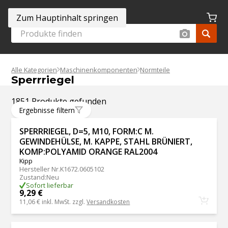
Zum Hauptinhalt springen
Alle Kategorien
Maschinenkomponenten
Normteile
Sperrriegel
1851 Produkte gefunden
Ergebnisse filtern
SPERRRIEGEL, D=5, M10, FORM:C M.
GEWINDEHÜLSE, M. KAPPE, STAHL BRÜNIERT,
KOMP:POLYAMID ORANGE RAL2004
Kipp
Hersteller Nr.
K1672.0605102
Zustand
:
Neu
Sofort lieferbar
9,29 €
11,06 €
inkl. MwSt. zzgl.
Versandkosten