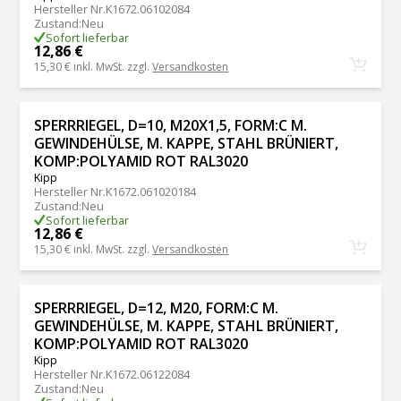
Hersteller Nr.
K1672.06102084
Zustand
:
Neu
Sofort lieferbar
12,86 €
15,30 €
inkl. MwSt. zzgl.
Versandkosten
SPERRRIEGEL, D=10, M20X1,5, FORM:C M.
GEWINDEHÜLSE, M. KAPPE, STAHL BRÜNIERT,
KOMP:POLYAMID ROT RAL3020
Kipp
Hersteller Nr.
K1672.061020184
Zustand
:
Neu
Sofort lieferbar
12,86 €
15,30 €
inkl. MwSt. zzgl.
Versandkosten
SPERRRIEGEL, D=12, M20, FORM:C M.
GEWINDEHÜLSE, M. KAPPE, STAHL BRÜNIERT,
KOMP:POLYAMID ROT RAL3020
Kipp
Hersteller Nr.
K1672.06122084
Zustand
:
Neu