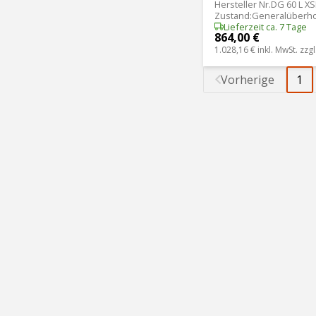
Hersteller Nr.
DG 60 L X
Zustand
:
Generalüberho
Lieferzeit ca. 7 Tage
864,00 €
1.028,16 €
inkl. MwSt. zzgl
Vorherige
1