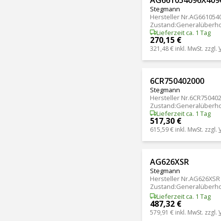
Stegmann
Hersteller Nr.
AG6610540
Zustand
:
Generalüberho
Lieferzeit ca. 1 Tag
270,15 €
321,48 €
inkl. MwSt. zzgl.
6CR750402000
Stegmann
Hersteller Nr.
6CR75040
Zustand
:
Generalüberho
Lieferzeit ca. 1 Tag
517,30 €
615,59 €
inkl. MwSt. zzgl.
AG626XSR
Stegmann
Hersteller Nr.
AG626XSR
Zustand
:
Generalüberho
Lieferzeit ca. 1 Tag
487,32 €
579,91 €
inkl. MwSt. zzgl.