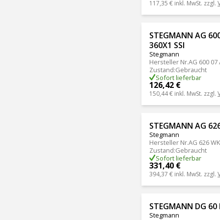
117,35 €
inkl. MwSt. zzgl.
STEGMANN AG 600
360X1 SSI
Stegmann
Hersteller Nr.
AG 600 07
Zustand
:
Gebraucht
Sofort lieferbar
126,42 €
150,44 €
inkl. MwSt. zzgl.
STEGMANN AG 626
Stegmann
Hersteller Nr.
AG 626 WK
Zustand
:
Gebraucht
Sofort lieferbar
331,40 €
394,37 €
inkl. MwSt. zzgl.
STEGMANN DG 60 
Stegmann