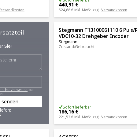
440,91 €
Versandkosten
524,68 €
inkl. MwSt. zzgl.
Versandkosten
Stegmann T13100061110 6 Puls/
satzteil
VDC10-32 Drehgeber Encoder
Stegmann
r Sie!
Zustand
:
Gebraucht
nschutzhinweise
zur
en.
 senden
Sofort lieferbar
lefon:
186,16 €
6
221,53 €
inkl. MwSt. zzgl.
Versandkosten
 SSI
AG60E01