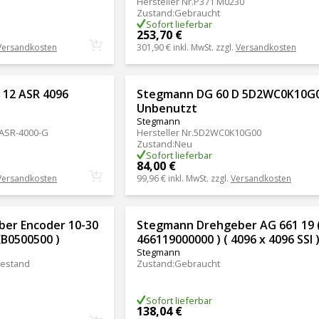
Hersteller Nr.
P371 M0230
Zustand
:
Gebraucht
Sofort lieferbar
253,70 €
Versandkosten
301,90 €
inkl. MwSt. zzgl.
Versandkosten
12 ASR 4096
Stegmann DG 60 D 5D2WC0K10G
Unbenutzt
Stegmann
ASR-4000-G
Hersteller Nr.
5D2WC0K10G00
Zustand
:
Neu
Sofort lieferbar
84,00 €
Versandkosten
99,96 €
inkl. MwSt. zzgl.
Versandkosten
er Encoder 10-30
Stegmann Drehgeber AG 661 19 
XB0500500 )
466119000000 ) ( 4096 x 4096 SSI 
Stegmann
estand
Zustand
:
Gebraucht
Sofort lieferbar
138,04 €