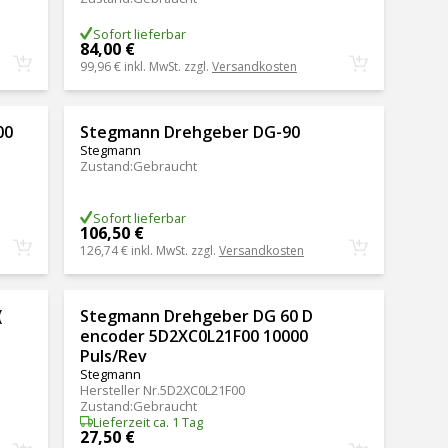
Sofort lieferbar
84,00 €
99,96 €
inkl. MwSt. zzgl.
Versandkosten
00
Stegmann Drehgeber DG-90
Stegmann
Zustand
:
Gebraucht
Sofort lieferbar
106,50 €
126,74 €
inkl. MwSt. zzgl.
Versandkosten
(
Stegmann Drehgeber DG 60 D
)
encoder 5D2XC0L21F00 10000
Puls/Rev
Stegmann
Hersteller Nr.
5D2XC0L21F00
Zustand
:
Gebraucht
Lieferzeit ca. 1 Tag
27,50 €