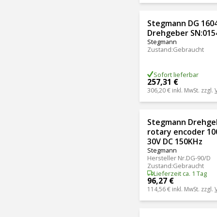
Stegmann DG 1604
Drehgeber SN:015
Stegmann
Zustand
:
Gebraucht
Sofort lieferbar
257,31 €
306,20 €
inkl. MwSt. zzgl.
Stegmann Drehge
rotary encoder 10
30V DC 150KHz
Stegmann
Hersteller Nr.
DG-90/D
Zustand
:
Gebraucht
Lieferzeit ca. 1 Tag
96,27 €
114,56 €
inkl. MwSt. zzgl.