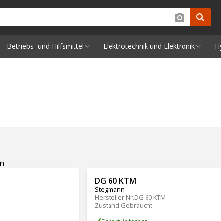
Betriebs- und Hilfsmittel
Elektrotechnik und Elektronik
H
en
DG 60 KTM
Stegmann
Hersteller Nr.
DG 60 KTM
Zustand
:
Gebraucht
Sofort lieferbar