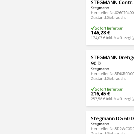
STEGMANN Contr. 
Stegmann
Hersteller Nr.
026070400
Zustand
:
Gebraucht
Sofort lieferbar
146,28 €
174,07 €
inkl. MwSt. zzgl.
STEGMANN Drehge
90 D
Stegmann
Hersteller Nr.
5F4XB0D00
Zustand
:
Gebraucht
Sofort lieferbar
216,45 €
257,58 €
inkl. MwSt. zzgl.
Stegmann DG 60 
Stegmann
Hersteller Nr.
5D2WC0D0
Zustand
:
Gebraucht