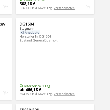
308,18 €
366,73 €
inkl. MwSt. zzgl.
Versandkosten
Rev
DG1604
Stegmann
+3 Angebote
Hersteller Nr.
DG1604
Zustand
:
Generalüberholt
Lieferzeit ca. 1 Tag
ab 466,18 €
554,75 €
inkl. MwSt. zzgl.
Versandkosten
SRS50/52K