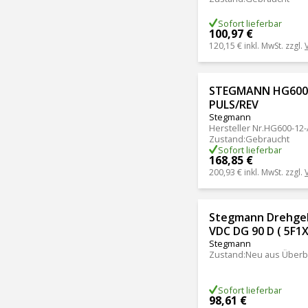
Sofort lieferbar
100,97 €
120,15 €
inkl. MwSt. zzgl.
STEGMANN HG600 
PULS/REV
Stegmann
Hersteller Nr.
HG600-12-
Zustand
:
Gebraucht
Sofort lieferbar
168,85 €
200,93 €
inkl. MwSt. zzgl.
Stegmann Drehgeb
VDC DG 90 D ( 5F1
Stegmann
Zustand
:
Neu aus Überb
Sofort lieferbar
98,61 €