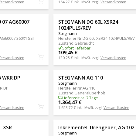
Versandkosten
164,27 €
inkl. MwSt. zzgl.
Versandkosten
 07 AG60007
STEGMANN DG 60L XSR24
1024PULS/REV
Stegmann
 AG60007 360X1 SSI
Hersteller Nr.
DG 60L XSR24 1024PULS/REV
Zustand
:
Gebraucht
Sofort lieferbar
109,45 €
Versandkosten
130,25 €
inkl. MwSt. zzgl.
Versandkosten
 WKR DP
STEGMANN AG 110
Stegmann
R DP
Hersteller Nr.
AG 110
Zustand
:
Generalüberholt
Lieferzeit ca. 7 Tage
1.364,47 €
Versandkosten
1.623,72 €
inkl. MwSt. zzgl.
Versandkosten
L XSR
Inkrementell Drehgeber, AG 102
Stegmann