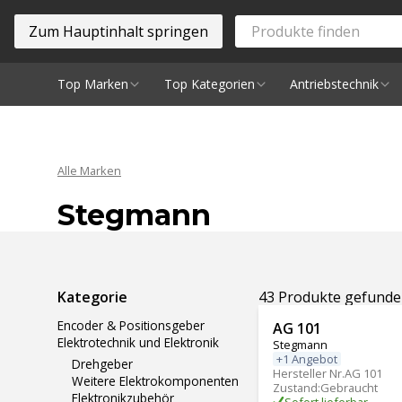
Zum Hauptinhalt springen
Top Marken
Top Kategorien
Antriebstechnik
Spindeln
Alle Marken
Stegmann
Ergebnisse filtern
Kategorie
43 Produkte gefund
Encoder & Positionsgeber
AG 101
Elektrotechnik und Elektronik
Stegmann
+1 Angebot
Drehgeber
Hersteller Nr.
AG 101
Weitere Elektrokomponenten
Zustand
:
Gebraucht
Elektronikzubehör
Sofort lieferbar