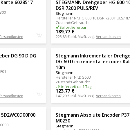
Karte 6028517
STEGMANN Drehgeber HG 600 1
DSR 7200 PULS/REV
300
Stegmann
Hersteller Nr.
HG 600 10 DSR 7200 PULS/RE
Zustand
:
Gebraucht
Sofort lieferbar
189,77 €
Versandkosten
225,83 €
inkl. MwSt. zzgl.
Versandkosten
ber DG 90 D DG
Stegmann Inkrementaler Drehg
DG 60 D incremental encoder Ka
10m
F01
Stegmann
Hersteller Nr.
DG60D
Zustand
:
Gebraucht
Lieferzeit ca. 1 Tag
123,77 €
Versandkosten
147,29 €
inkl. MwSt. zzgl.
Versandkosten
D 5D2WC0D00F00
Stegmann Absolute Encoder P37
M0230
0F00
Stegmann