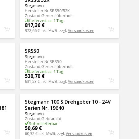
Stegmann
Hersteller Nr.
SRS50/52K
Zustand
:
Generalüberholt
Lieferzeit ca. 1 Tag
817,36 €
972,66 €
inkl. MwSt. zzgl.
Versandkosten
SRS50
Stegmann
Hersteller Nr.
SRS50
Zustand
:
Generalüberholt
Lieferzeit ca. 1 Tag
530,70 €
631,53 €
inkl. MwSt. zzgl.
Versandkosten
Stegmann 100 S Drehgeber 10 - 24V
181
Serien Nr. 19640
Stegmann
Zustand
:
Gebraucht
Sofort lieferbar
50,69 €
60,32 €
inkl. MwSt. zzgl.
Versandkosten