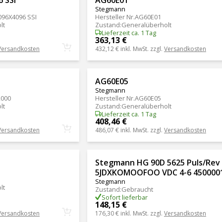
Stegmann
96X4096 SSI
Hersteller Nr.
AG60E01
lt
Zustand
:
Generalüberholt
Lieferzeit ca. 1 Tag
363,13 €
Versandkosten
432,12 €
inkl. MwSt. zzgl.
Versandkosten
AG60E05
Stegmann
2000
Hersteller Nr.
AG60E05
lt
Zustand
:
Generalüberholt
Lieferzeit ca. 1 Tag
408,46 €
Versandkosten
486,07 €
inkl. MwSt. zzgl.
Versandkosten
Stegmann HG 90D 5625 Puls/Rev
5JDXKOMOOFOO VDC 4-6 450000
Stegmann
lt
Zustand
:
Gebraucht
Sofort lieferbar
148,15 €
Versandkosten
176,30 €
inkl. MwSt. zzgl.
Versandkosten