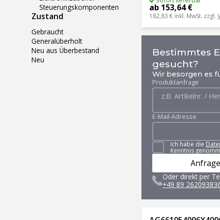
ab 153,64 €
Steuerungskomponenten
Zustand
182,83 €
inkl. MwSt. zzgl.
Gebraucht
Generalüberholt
Neu aus Überbestand
Bestimmtes Er
Neu
gesucht?
Wir besorgen es fü
Produktanfrage
E-Mail-Adresse
Ich habe die
Date
Kenntnis genomm
Anfrage
Oder direkt per Te
+49 89 26209383
AG661054096X4096