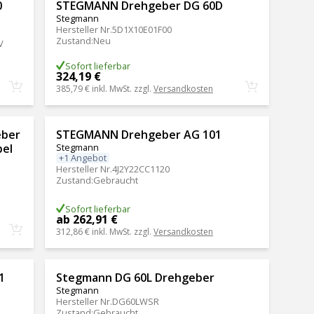
0
STEGMANN Drehgeber DG 60D
Stegmann
Hersteller Nr.
5D1X10E01F00
Zustand
:
Neu
V
Sofort lieferbar
324,19 €
385,79 €
inkl. MwSt. zzgl.
Versandkosten
eber
STEGMANN Drehgeber AG 101
bel
Stegmann
+1 Angebot
Hersteller Nr.
4J2Y22CC1120
Zustand
:
Gebraucht
Sofort lieferbar
ab 262,91 €
312,86 €
inkl. MwSt. zzgl.
Versandkosten
1
Stegmann DG 60L Drehgeber
Stegmann
Hersteller Nr.
DG60LWSR
Zustand
:
Gebraucht