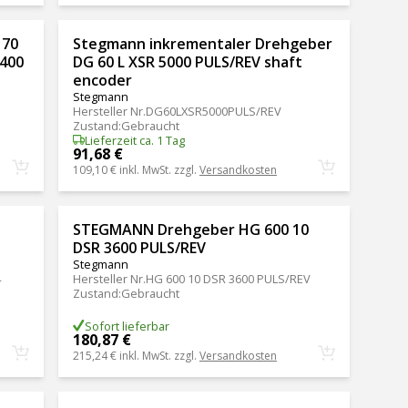
 70
Stegmann inkrementaler Drehgeber
0400
DG 60 L XSR 5000 PULS/REV shaft
encoder
Stegmann
Hersteller Nr.
DG60LXSR5000PULS/REV
Zustand
:
Gebraucht
Lieferzeit ca. 1 Tag
91,68 €
109,10 €
inkl. MwSt. zzgl.
Versandkosten
STEGMANN Drehgeber HG 600 10
DSR 3600 PULS/REV
Stegmann
4
Hersteller Nr.
HG 600 10 DSR 3600 PULS/REV
Zustand
:
Gebraucht
Sofort lieferbar
180,87 €
215,24 €
inkl. MwSt. zzgl.
Versandkosten