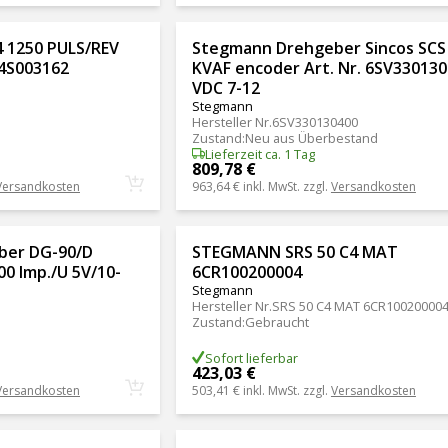
 1250 PULS/REV
Stegmann Drehgeber Sincos SCS
4S003162
KVAF encoder Art. Nr. 6SV33013
VDC 7-12
Stegmann
Hersteller Nr.
6SV330130400
Zustand
:
Neu aus Überbestand
Lieferzeit ca. 1 Tag
809,78 €
Versandkosten
963,64 €
inkl. MwSt. zzgl.
Versandkosten
ber DG-90/D
STEGMANN SRS 50 C4 MAT
00 Imp./U 5V/10-
6CR100200004
Stegmann
Hersteller Nr.
SRS 50 C4 MAT 6CR10020000
Zustand
:
Gebraucht
Sofort lieferbar
423,03 €
Versandkosten
503,41 €
inkl. MwSt. zzgl.
Versandkosten