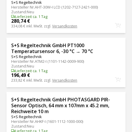
S+S Regeltechnik
Hersteller Nr.
AHT-30W-I LCD (1202-7127-2421-000)
Zustand
:
Neu
Lieferzeit ca. 1 Tag
280,74 €
334,08 €
inkl. MwSt. zzgl.
Versandkosten
S+S Regeltechnik GmbH PT1000
Temperatursensor 6, -30 °C → 70 °C
S+S Regeltechnik
Hersteller Nr.
ATM2-I (1101-1142-0009-900)
Zustand
:
Neu
Lieferzeit ca. 1 Tag
196,49 €
233,82 €
inkl. MwSt. zzgl.
Versandkosten
S+S Regeltechnik GmbH PHOTASGARD PIR-
Sensor Optisch, 64 mm x 107mm x 45.2 mm,
Reichweite 10 m
S+S Regeltechnik
Hersteller Nr.
AHKF-I (1601-1112-1000-000)
Zustand
:
Neu
Lieferzeit ca. 1 Tag