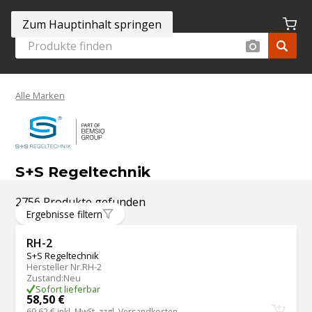
Zum Hauptinhalt springen
Alle Marken
S+S Regeltechnik
2756 Produkte gefunden
Ergebnisse filtern
RH-2
S+S Regeltechnik
Hersteller Nr.
RH-2
Zustand
:
Neu
Sofort lieferbar
58,50 €
69,62 €
inkl. MwSt. zzgl.
Versandkosten