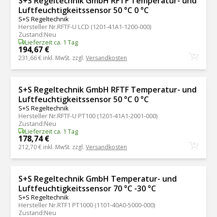
S+S Regeltechnik GmbH RFTF Temperatur- und
Luftfeuchtigkeitssensor 50 °C 0 °C
S+S Regeltechnik
Hersteller Nr.
RFTF-U LCD (1201-41A1-1200-000)
Zustand
:
Neu
Lieferzeit ca. 1 Tag
194,67 €
231,66 €
inkl. MwSt. zzgl.
Versandkosten
S+S Regeltechnik GmbH RFTF Temperatur- und
Luftfeuchtigkeitssensor 50 °C 0 °C
S+S Regeltechnik
Hersteller Nr.
RFTF-U PT100 (1201-41A1-2001-000)
Zustand
:
Neu
Lieferzeit ca. 1 Tag
178,74 €
212,70 €
inkl. MwSt. zzgl.
Versandkosten
S+S Regeltechnik GmbH Temperatur- und
Luftfeuchtigkeitssensor 70 °C -30 °C
S+S Regeltechnik
Hersteller Nr.
RTF1 PT1000 (1101-40A0-5000-000)
Zustand
:
Neu