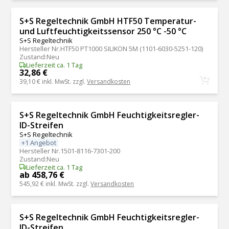
S+S Regeltechnik GmbH HTF50 Temperatur-
und Luftfeuchtigkeitssensor 250 °C -50 °C
S+S Regeltechnik
Hersteller Nr.
HTF50 PT1000 SILIKON 5M (1101-6030-5251-120)
Zustand
:
Neu
Lieferzeit ca. 1 Tag
32,86 €
39,10 €
inkl. MwSt. zzgl.
Versandkosten
S+S Regeltechnik GmbH Feuchtigkeitsregler-
ID-Streifen
S+S Regeltechnik
+1 Angebot
Hersteller Nr.
1501-8116-7301-200
Zustand
:
Neu
Lieferzeit ca. 1 Tag
ab 458,76 €
545,92 €
inkl. MwSt. zzgl.
Versandkosten
S+S Regeltechnik GmbH Feuchtigkeitsregler-
ID-Streifen