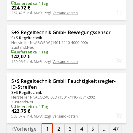
Lieferzeit ca. 1 Tag
224,72 €
267,42 €
inkl. MwSt. zzgl.
Versandkosten
S+S Regeltechnik GmbH Bewegungssensor
S+S Regeltechnik
Hersteller Nr.
ABWF-W (1401-1110-4000-000)
Zustand
:
Neu
Lieferzeit ca. 1 Tag
142,07 €
169,06 €
inkl. MwSt. zzgl.
Versandkosten
S+S Regeltechnik GmbH Feuchtigkeitsregler-
ID-Streifen
S+S Regeltechnik
Hersteller Nr.
ACO2-W LCD (1501-7110-7371-200)
Zustand
:
Neu
Lieferzeit ca. 1 Tag
422,75 €
503,07 €
inkl. MwSt. zzgl.
Versandkosten
Vorherige
1
2
3
4
5
...
47