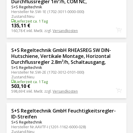
Durchflussregler 1m³/h, COM NC,
S+S Regeltechnik
Hersteller Nr.
SW-1E (1702-3011-0000-000)
Zustand
:
Neu
Lieferzeit ca. 1 Tag
135,11 €
160,78 €
inkl. MwSt. zzgl.
Versandkosten
S+S Regeltechnik GmbH RHEASREG SW DIN-
Hutschiene, Vertikale Montage, Horizontal
Durchflussregler 2.8m³/h, Schaltausgang,
S+S Regeltechnik
Hersteller Nr.
SW-2E (1702-3012-0101-000)
Zustand
:
Neu
Lieferzeit ca. 1 Tag
503,10 €
598,69 €
inkl. MwSt. zzgl.
Versandkosten
S+S Regeltechnik GmbH Feuchtigkeitsregler-
ID-Streifen
S+S Regeltechnik
Hersteller Nr.
AAVTF-I (1201-1162-6000-028)
Zustand
:
Neu