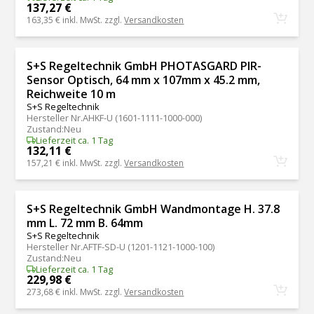
137,27 €
163,35 €
inkl. MwSt. zzgl.
Versandkosten
S+S Regeltechnik GmbH PHOTASGARD PIR-
Sensor Optisch, 64 mm x 107mm x 45.2 mm,
Reichweite 10 m
S+S Regeltechnik
Hersteller Nr.
AHKF-U (1601-1111-1000-000)
Zustand
:
Neu
Lieferzeit ca. 1 Tag
132,11 €
157,21 €
inkl. MwSt. zzgl.
Versandkosten
S+S Regeltechnik GmbH Wandmontage H. 37.8
mm L. 72 mm B. 64mm
S+S Regeltechnik
Hersteller Nr.
AFTF-SD-U (1201-1121-1000-100)
Zustand
:
Neu
Lieferzeit ca. 1 Tag
229,98 €
273,68 €
inkl. MwSt. zzgl.
Versandkosten