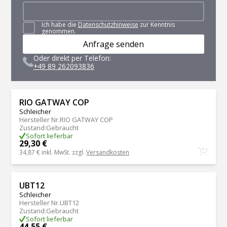
Ich habe die
Datenschutzhinweise
zur Kenntnis
genommen.
Anfrage senden
Oder direkt per Telefon:
+49 89 262093836
RIO GATWAY COP
Schleicher
Hersteller Nr.
RIO GATWAY COP
Zustand
:
Gebraucht
Sofort lieferbar
29,30 €
34,87 €
inkl. MwSt. zzgl.
Versandkosten
UBT12
Schleicher
Hersteller Nr.
UBT12
Zustand
:
Gebraucht
Sofort lieferbar
44,55 €