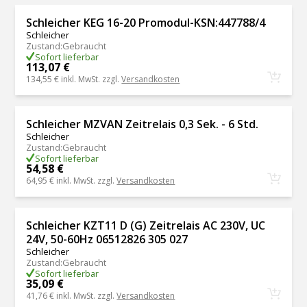
Schleicher KEG 16-20 Promodul-KSN:447788/4
Schleicher
Zustand
:
Gebraucht
Sofort lieferbar
113,07 €
134,55 €
inkl. MwSt. zzgl.
Versandkosten
Schleicher MZVAN Zeitrelais 0,3 Sek. - 6 Std.
Schleicher
Zustand
:
Gebraucht
Sofort lieferbar
54,58 €
64,95 €
inkl. MwSt. zzgl.
Versandkosten
Schleicher KZT11 D (G) Zeitrelais AC 230V, UC
24V, 50-60Hz 06512826 305 027
Schleicher
Zustand
:
Gebraucht
Sofort lieferbar
35,09 €
41,76 €
inkl. MwSt. zzgl.
Versandkosten