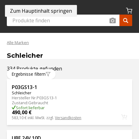
Zum Hauptinhalt springen
Alle Marken
Schleicher
334 Produkte gefunden
Ergebnisse filtern
P03GS13-1
Schleicher
Hersteller Nr.
P03GS13-1
Zustand
:
Gebraucht
Sofort lieferbar
490,00 €
583,10 €
inkl. MwSt. zzgl.
Versandkosten
UBE 24V 10D