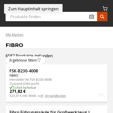
Zum Hauptinhalt springen
Alle Marken
FIBRO
6587 Produkte gefunden
Ergebnisse filtern
FSK-B230-4008
FIBRO
Hersteller Nr.
FSK-B230-4008
Zustand
:
Gebraucht
Sofort lieferbar
271,82 €
323,47 €
inkl. MwSt. zzgl.
Versandkosten
Fibro Führungssäule für Großwerkzeug |