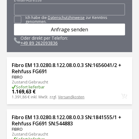
E-Mail-Adresse
Ich habe die
Datenschutzhinweise
zur Kenntnis
genommen.
Anfrage senden
Oder direkt per Telefon:
+49 89 262093836
Fibro EM 13.0280.8.122.08.0.0.3 SN:1656041/2 +
Rehfuss FG691
FIBRO
Zustand
:
Gebraucht
Sofort lieferbar
1.169,63 €
1.391,86 €
inkl. MwSt. zzgl.
Versandkosten
Fibro EM 13.0280.8.122.08.0.0.3 SN:1841555/1 +
Rehfuss FG691 SN:544883
FIBRO
Zustand
:
Gebraucht