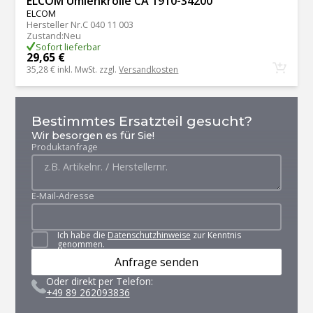
ELCOM Umlenkrolle CA 1910-34200
ELCOM
Hersteller Nr.
C 040 11 003
Zustand
:
Neu
Sofort lieferbar
29,65 €
35,28 €
inkl. MwSt. zzgl.
Versandkosten
Bestimmtes Ersatzteil gesucht?
Wir besorgen es für Sie!
Produktanfrage
E-Mail-Adresse
Ich habe die
Datenschutzhinweise
zur Kenntnis
genommen.
Anfrage senden
Oder direkt per Telefon:
+49 89 262093836