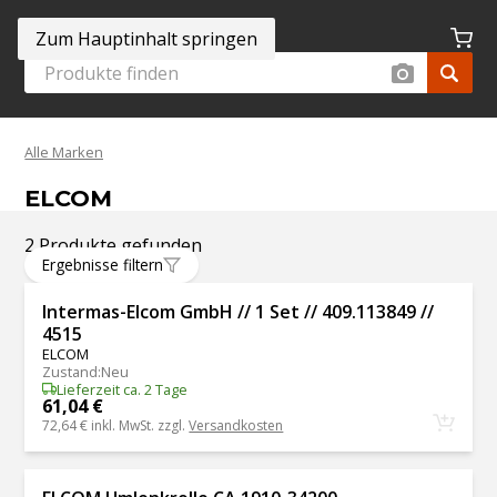
Zum Hauptinhalt springen
Alle Marken
ELCOM
2 Produkte gefunden
Ergebnisse filtern
Intermas-Elcom GmbH // 1 Set // 409.113849 //
4515
ELCOM
Zustand
:
Neu
Lieferzeit ca. 2 Tage
61,04 €
72,64 €
inkl. MwSt. zzgl.
Versandkosten