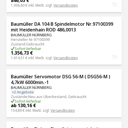
846,05 €
1.006,80 €
inkl. MwSt. zzgl.
Versandkosten
Baumüller DA 104 B Spindelmotor Nr.97100399
mit Heidenhain ROD 486,0013
BAUMÜLLER NÜRNBERG
Hersteller Nr.
97100399
Zustand
:
Gebraucht
Sofort lieferbar
1.356,73 €
1.614,51 €
inkl. MwSt. zzgl.
Versandkosten
Baumüller Servomotor DSG 56-M ( DSG56-M )
4,7kW 6000min.-1
BAUMÜLLER NÜRNBERG
+2 Angebote
Zustände
:
Neu aus Überbestand, Gebraucht
Sofort lieferbar
ab 130,16 €
154,89 €
inkl. MwSt. zzgl.
Versandkosten