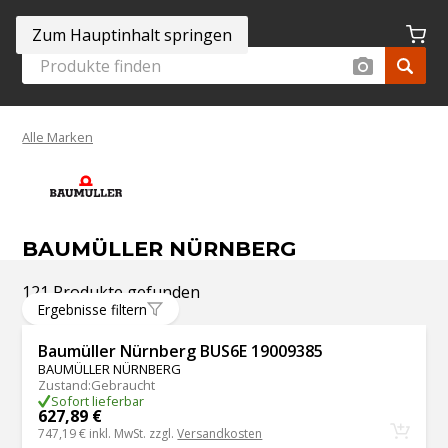
Zum Hauptinhalt springen
Alle Marken
BAUMÜLLER NÜRNBERG
121 Produkte gefunden
Ergebnisse filtern
Baumüller Nürnberg BUS6E 19009385
BAUMÜLLER NÜRNBERG
Zustand
:
Gebraucht
Sofort lieferbar
627,89 €
747,19 €
inkl. MwSt. zzgl.
Versandkosten