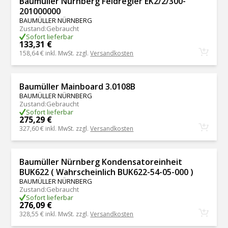
Baumüller Nürnberg Feldregler EK2/2/300-
201000000
BAUMÜLLER NÜRNBERG
Zustand
:
Gebraucht
Sofort lieferbar
133,31 €
158,64 €
inkl. MwSt. zzgl.
Versandkosten
Baumüller Mainboard 3.0108B
BAUMÜLLER NÜRNBERG
Zustand
:
Gebraucht
Sofort lieferbar
275,29 €
327,60 €
inkl. MwSt. zzgl.
Versandkosten
Baumüller Nürnberg Kondensatoreinheit
BUK622 ( Wahrscheinlich BUK622-54-05-000 )
BAUMÜLLER NÜRNBERG
Zustand
:
Gebraucht
Sofort lieferbar
276,09 €
328,55 €
inkl. MwSt. zzgl.
Versandkosten