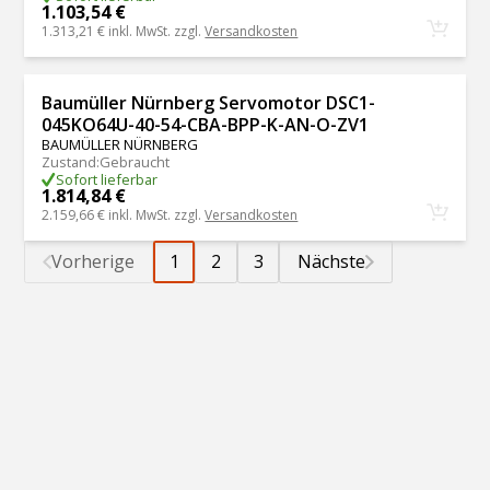
1.103,54 €
1.313,21 €
inkl. MwSt. zzgl.
Versandkosten
Baumüller Nürnberg Servomotor DSC1-
045KO64U-40-54-CBA-BPP-K-AN-O-ZV1
BAUMÜLLER NÜRNBERG
Zustand
:
Gebraucht
Sofort lieferbar
1.814,84 €
2.159,66 €
inkl. MwSt. zzgl.
Versandkosten
Vorherige
1
2
3
Nächste