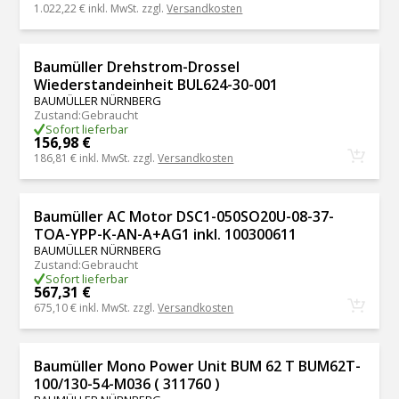
1.022,22 €
inkl. MwSt. zzgl.
Versandkosten
Baumüller Drehstrom-Drossel
Wiederstandeinheit BUL624-30-001
BAUMÜLLER NÜRNBERG
Zustand
:
Gebraucht
Sofort lieferbar
156,98 €
186,81 €
inkl. MwSt. zzgl.
Versandkosten
Baumüller AC Motor DSC1-050SO20U-08-37-
TOA-YPP-K-AN-A+AG1 inkl. 100300611
BAUMÜLLER NÜRNBERG
Zustand
:
Gebraucht
Sofort lieferbar
567,31 €
675,10 €
inkl. MwSt. zzgl.
Versandkosten
Baumüller Mono Power Unit BUM 62 T BUM62T-
100/130-54-M036 ( 311760 )