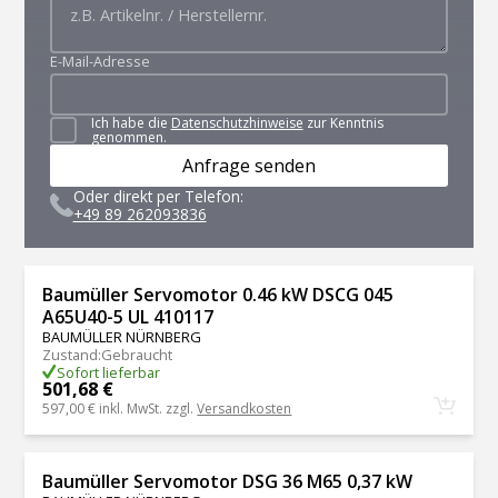
E-Mail-Adresse
Ich habe die
Datenschutzhinweise
zur Kenntnis
genommen.
Anfrage senden
Oder direkt per Telefon:
+49 89 262093836
Baumüller Servomotor 0.46 kW DSCG 045
A65U40-5 UL 410117
BAUMÜLLER NÜRNBERG
Zustand
:
Gebraucht
Sofort lieferbar
501,68 €
597,00 €
inkl. MwSt. zzgl.
Versandkosten
Baumüller Servomotor DSG 36 M65 0,37 kW