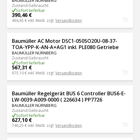
BAUMÜLLER NÜRNBERG
Zustand
:
Gebraucht
Sofort lieferbar
390,46 €
464,65 €
inkl. MwSt. zzgl.
Versandkosten
Baumüller AC Motor DSC1-050SO20U-08-37-
TOA-YPP-K-AN-A+AG1 inkl. PLE080 Getriebe
BAUMÜLLER NÜRNBERG
Zustand
:
Gebraucht
Sofort lieferbar
567,31 €
675,10 €
inkl. MwSt. zzgl.
Versandkosten
Baumüller Regelgerät BUS 6 Controller BUS6-E-
LW-0039-A009-0000 ( 226634 ) PP7726
BAUMÜLLER NÜRNBERG
Zustand
:
Gebraucht
Sofort lieferbar
627,10 €
746,25 €
inkl. MwSt. zzgl.
Versandkosten