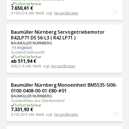
Sofort lieferbar
7.650,61 €
9.104,23 €
inkl. MwSt. zzgl.
Versandkosten
Baumüller Nürnberg Servogetriebemotor
R42LP71 DS 56-L3 ( R42 LP71 )
BAUMÜLLER NÜRNBERG
+1 Angebot
Zustand
:
Gebraucht
Sofort lieferbar
ab 511,94 €
609,21 €
inkl. MwSt. zzgl.
Versandkosten
Baumüller Nürnberg Monoeinheit BM5535-SI06-
0100-0408-00-01-E80-#01
BAUMÜLLER NÜRNBERG
Zustand
:
Neu aus Überbestand
Sofort lieferbar
7.331,93 €
8.725,00 €
inkl. MwSt. zzgl.
Versandkosten