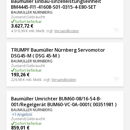
Baumüller Einbau-Einzelleistungseinheit
BM4445-FI1-41608-S01-0315-4-E80-SET
BAUMÜLLER NÜRNBERG
Zustand
:
Gebraucht
Sofort lieferbar
3.627,72 €
4.316,99 €
inkl. MwSt. zzgl.
Versandkosten
TRUMPF Baumüller Nürnberg Servomotor
DSG45-M ( DSG 45-M )
BAUMÜLLER NÜRNBERG
Zustand
:
Gebraucht
Sofort lieferbar
193,26 €
229,98 €
inkl. MwSt. zzgl.
Versandkosten
Baumüller Umrichter BUM60-08/16-54-B-
001/Regelgerät BUM60-VC-0A-0001( 00351981 )
BAUMÜLLER NÜRNBERG
+1 Angebot
Zustand
:
Gebraucht
Sofort lieferbar
859,01 €