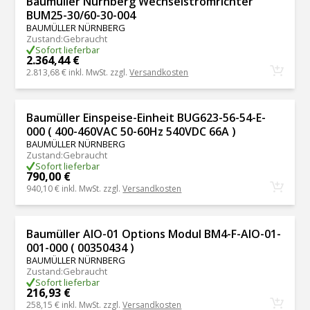
Baumüller Nürnberg Wechselstromrichter
BUM25-30/60-30-004
BAUMÜLLER NÜRNBERG
Zustand
:
Gebraucht
Sofort lieferbar
2.364,44 €
2.813,68 €
inkl. MwSt. zzgl.
Versandkosten
Baumüller Einspeise-Einheit BUG623-56-54-E-
000 ( 400-460VAC 50-60Hz 540VDC 66A )
BAUMÜLLER NÜRNBERG
Zustand
:
Gebraucht
Sofort lieferbar
790,00 €
940,10 €
inkl. MwSt. zzgl.
Versandkosten
Baumüller AIO-01 Options Modul BM4-F-AIO-01-
001-000 ( 00350434 )
BAUMÜLLER NÜRNBERG
Zustand
:
Gebraucht
Sofort lieferbar
216,93 €
258,15 €
inkl. MwSt. zzgl.
Versandkosten