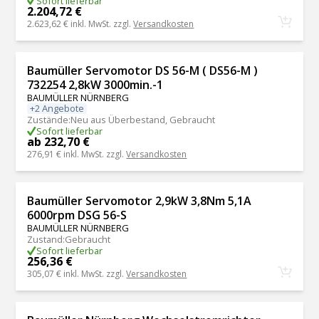
Sofort lieferbar
2.204,72 €
2.623,62 €
inkl. MwSt. zzgl.
Versandkosten
Baumüller Servomotor DS 56-M ( DS56-M )
732254 2,8kW 3000min.-1
BAUMÜLLER NÜRNBERG
+2 Angebote
Zustände
:
Neu aus Überbestand, Gebraucht
Sofort lieferbar
ab 232,70 €
276,91 €
inkl. MwSt. zzgl.
Versandkosten
Baumüller Servomotor 2,9kW 3,8Nm 5,1A
6000rpm DSG 56-S
BAUMÜLLER NÜRNBERG
Zustand
:
Gebraucht
Sofort lieferbar
256,36 €
305,07 €
inkl. MwSt. zzgl.
Versandkosten