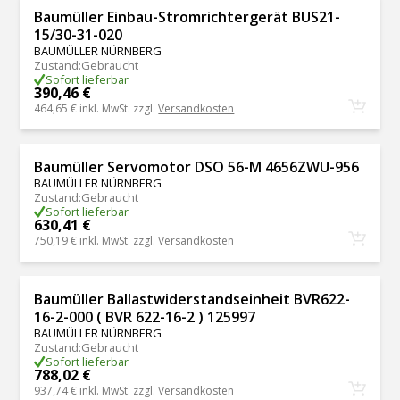
Baumüller Einbau-Stromrichtergerät BUS21-
15/30-31-020
BAUMÜLLER NÜRNBERG
Zustand
:
Gebraucht
Sofort lieferbar
390,46 €
464,65 €
inkl. MwSt. zzgl.
Versandkosten
Baumüller Servomotor DSO 56-M 4656ZWU-956
BAUMÜLLER NÜRNBERG
Zustand
:
Gebraucht
Sofort lieferbar
630,41 €
750,19 €
inkl. MwSt. zzgl.
Versandkosten
Baumüller Ballastwiderstandseinheit BVR622-
16-2-000 ( BVR 622-16-2 ) 125997
BAUMÜLLER NÜRNBERG
Zustand
:
Gebraucht
Sofort lieferbar
788,02 €
937,74 €
inkl. MwSt. zzgl.
Versandkosten