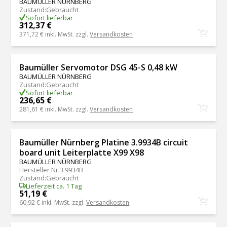
BAUMÜLLER NÜRNBERG
Zustand
:
Gebraucht
Sofort lieferbar
312,37 €
371,72 €
inkl. MwSt. zzgl.
Versandkosten
Baumüller Servomotor DSG 45-S 0,48 kW
BAUMÜLLER NÜRNBERG
Zustand
:
Gebraucht
Sofort lieferbar
236,65 €
281,61 €
inkl. MwSt. zzgl.
Versandkosten
Baumüller Nürnberg Platine 3.9934B circuit
board unit Leiterplatte X99 X98
BAUMÜLLER NÜRNBERG
Hersteller Nr.
3.9934B
Zustand
:
Gebraucht
Lieferzeit ca. 1 Tag
51,19 €
60,92 €
inkl. MwSt. zzgl.
Versandkosten