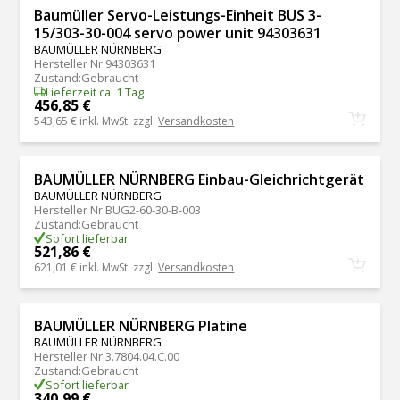
Baumüller Servo-Leistungs-Einheit BUS 3-
15/303-30-004 servo power unit 94303631
BAUMÜLLER NÜRNBERG
Hersteller Nr.
94303631
Zustand
:
Gebraucht
Lieferzeit ca. 1 Tag
456,85 €
543,65 €
inkl. MwSt. zzgl.
Versandkosten
BAUMÜLLER NÜRNBERG Einbau-Gleichrichtgerät
BAUMÜLLER NÜRNBERG
Hersteller Nr.
BUG2-60-30-B-003
Zustand
:
Gebraucht
Sofort lieferbar
521,86 €
621,01 €
inkl. MwSt. zzgl.
Versandkosten
BAUMÜLLER NÜRNBERG Platine
BAUMÜLLER NÜRNBERG
Hersteller Nr.
3.7804.04.C.00
Zustand
:
Gebraucht
Sofort lieferbar
340,99 €