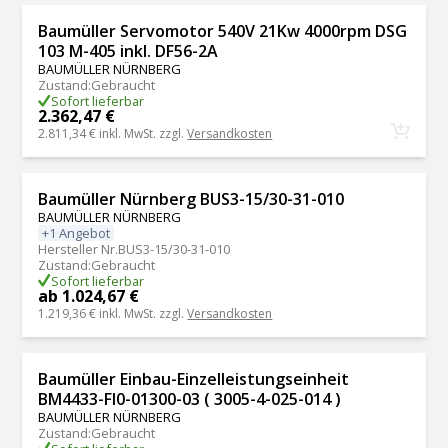
Baumüller Servomotor 540V 21Kw 4000rpm DSG
103 M-405 inkl. DF56-2A
BAUMÜLLER NÜRNBERG
Zustand
:
Gebraucht
Sofort lieferbar
2.362,47 €
2.811,34 €
inkl. MwSt. zzgl.
Versandkosten
Baumüller Nürnberg BUS3-15/30-31-010
BAUMÜLLER NÜRNBERG
+1 Angebot
Hersteller Nr.
BUS3-15/30-31-010
Zustand
:
Gebraucht
Sofort lieferbar
ab 1.024,67 €
1.219,36 €
inkl. MwSt. zzgl.
Versandkosten
Baumüller Einbau-Einzelleistungseinheit
BM4433-FI0-01300-03 ( 3005-4-025-014 )
BAUMÜLLER NÜRNBERG
Zustand
:
Gebraucht