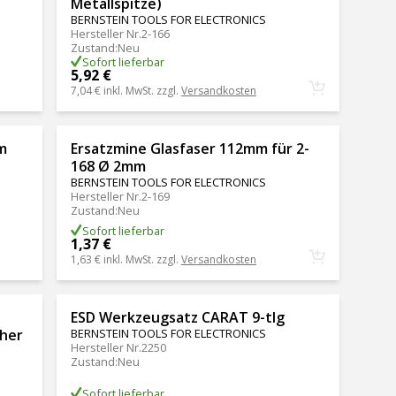
Metallspitze)
BERNSTEIN TOOLS FOR ELECTRONICS
Hersteller Nr.
2-166
Zustand
:
Neu
Sofort lieferbar
5,92 €
7,04 €
inkl. MwSt. zzgl.
Versandkosten
m
Ersatzmine Glasfaser 112mm für 2-
168 Ø 2mm
BERNSTEIN TOOLS FOR ELECTRONICS
Hersteller Nr.
2-169
Zustand
:
Neu
Sofort lieferbar
1,37 €
1,63 €
inkl. MwSt. zzgl.
Versandkosten
ESD Werkzeugsatz CARAT 9-tlg
cher
BERNSTEIN TOOLS FOR ELECTRONICS
Hersteller Nr.
2250
Zustand
:
Neu
Sofort lieferbar