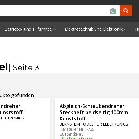
Betriebs- und Hilfsmittel
Elektrotechnik und Elektronik
H
el
| Seite 3
dukte gefunden
endreher
Abgleich-Schraubendreher
unststoff
Steckheft beidseitig 100mm
ELECTRONICS
Kunststoff
BERNSTEIN TOOLS FOR ELECTRONICS
Hersteller Nr.
1-735
Zustand
:
Neu