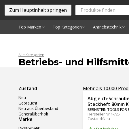
Zum Hauptinhalt springen
Top Marken
Top Kategorien
Antriebstechnik
Spindeln
Alle Kategorien
Betriebs- und Hilfsmitt
Ergebnisse filtern
Zustand
Mehr als 10.000 Pro
Neu
Abgleich-Schraub
Gebraucht
Steckheft 80mm K
Neu aus Überbestand
BERNSTEIN TOOLS FOR 
Generalüberholt
Hersteller Nr.
1-725
Marke
Zustand
:
Neu
Dichtomatik