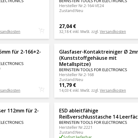
ELECTRONICS
BERNSTEIN TOOLS FOR ELECTRONICS
Hersteller Nr.
2-164-VE24
Zustand
:
Neu
27,04 €
rsandkosten
32,18 €
inkl. MwSt. zzgl.
Versandkosten
35mm für 2-166+2-
Glasfaser-Kontaktreiniger Ø 2m
(Kunststoffgehäuse mit
ELECTRONICS
Metallspitze)
0
BERNSTEIN TOOLS FOR ELECTRONICS
Hersteller Nr.
2-168
Zustand
:
Neu
11,79 €
rsandkosten
14,03 €
inkl. MwSt. zzgl.
Versandkosten
ser 112mm für 2-
ESD ableitfähige
Reißverschlusstasche 14 Leerfä
ELECTRONICS
BERNSTEIN TOOLS FOR ELECTRONICS
2
Hersteller Nr.
2221
Zustand
:
Neu
Sofort lieferbar