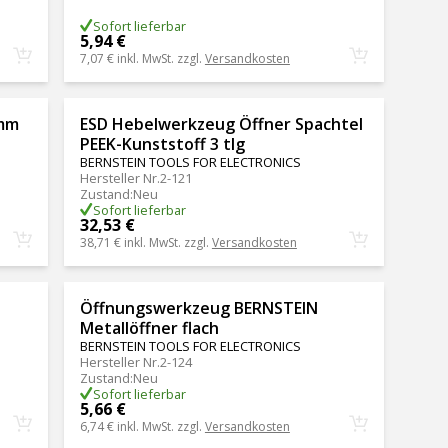
Sofort lieferbar
5,94 €
7,07 €
inkl. MwSt. zzgl.
Versandkosten
0mm
ESD Hebelwerkzeug Öffner Spachtel
PEEK-Kunststoff 3 tlg
BERNSTEIN TOOLS FOR ELECTRONICS
Hersteller Nr.
2-121
Zustand
:
Neu
Sofort lieferbar
32,53 €
38,71 €
inkl. MwSt. zzgl.
Versandkosten
Öffnungswerkzeug BERNSTEIN
Metallöffner flach
BERNSTEIN TOOLS FOR ELECTRONICS
Hersteller Nr.
2-124
Zustand
:
Neu
Sofort lieferbar
5,66 €
6,74 €
inkl. MwSt. zzgl.
Versandkosten