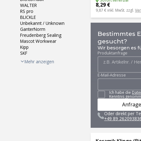
Sofort lieferbar
8,29 €
WALTER
9,87 €
inkl. MwSt. zzgl.
Ve
RS pro
BLICKLE
Unbekannt / Unknown
GanterNorm
Bestimmtes Er
Freudenberg Sealing
gesucht?
Mascot Workwear
Kipp
Wir besorgen es fü
SKF
Produktanfrage
Mehr anzeigen
E-Mail-Adresse
Ich habe die
Date
Kenntnis genomm
Anfrage
Oder direkt per Te
+49 89 26209383
Keramik Klinge (Bit