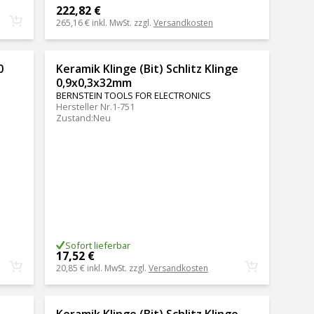
222,82 €
265,16 €
inkl. MwSt. zzgl.
Versandkosten
0
Keramik Klinge (Bit) Schlitz Klinge
0,9x0,3x32mm
BERNSTEIN TOOLS FOR ELECTRONICS
Hersteller Nr.
1-751
Zustand
:
Neu
Sofort lieferbar
17,52 €
20,85 €
inkl. MwSt. zzgl.
Versandkosten
Keramik Klinge (Bit) Schlitz Klinge