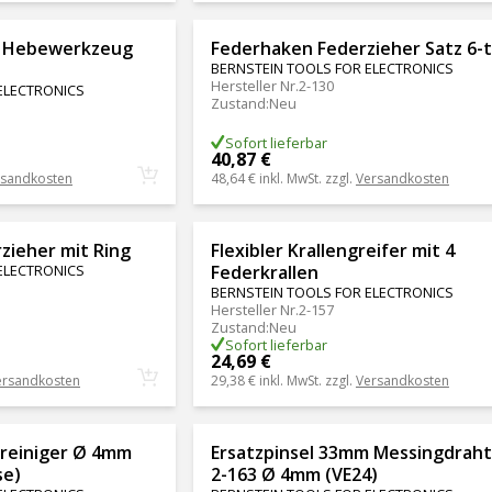
r Hebewerkzeug
Federhaken Federzieher Satz 6-t
BERNSTEIN TOOLS FOR ELECTRONICS
Hersteller Nr.
2-130
ELECTRONICS
Zustand
:
Neu
Sofort lieferbar
40,87 €
rsandkosten
48,64 €
inkl. MwSt. zzgl.
Versandkosten
zieher mit Ring
Flexibler Krallengreifer mit 4
ELECTRONICS
Federkrallen
BERNSTEIN TOOLS FOR ELECTRONICS
Hersteller Nr.
2-157
Zustand
:
Neu
Sofort lieferbar
24,69 €
ersandkosten
29,38 €
inkl. MwSt. zzgl.
Versandkosten
treiniger Ø 4mm
Ersatzpinsel 33mm Messingdraht
se)
2-163 Ø 4mm (VE24)