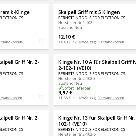
ramik-Klinge
Skalpell Griff mit 5 Klingen
ELECTRONICS
BERNSTEIN TOOLS FOR ELECTRONICS
Hersteller Nr.
2-102
Zustand
:
Neu
12,10 €
ersandkosten
14,40 €
inkl. MwSt. zzgl.
Versandkosten
alpell Griff Nr. 2-
Klinge Nr. 10 A für Skalpell Griff N
2-102-1 (VE10)
ELECTRONICS
BERNSTEIN TOOLS FOR ELECTRONICS
Hersteller Nr.
2-102-3
Zustand
:
Neu
Sofort lieferbar
9,97 €
ersandkosten
11,86 €
inkl. MwSt. zzgl.
Versandkosten
alpell Griff Nr. 2-
Klinge Nr. 13 für Skalpell Griff Nr.
102-1 (VE10)
ELECTRONICS
BERNSTEIN TOOLS FOR ELECTRONICS
Hersteller Nr.
2-102-6