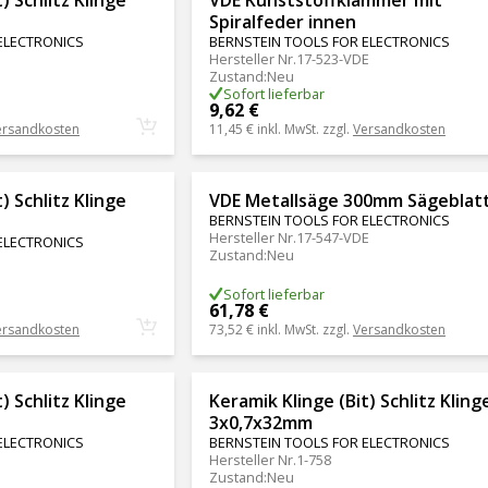
Spiralfeder innen
ELECTRONICS
BERNSTEIN TOOLS FOR ELECTRONICS
Hersteller Nr.
17-523-VDE
Zustand
:
Neu
Sofort lieferbar
9,62 €
ersandkosten
11,45 €
inkl. MwSt. zzgl.
Versandkosten
) Schlitz Klinge
VDE Metallsäge 300mm Sägeblat
BERNSTEIN TOOLS FOR ELECTRONICS
Hersteller Nr.
17-547-VDE
ELECTRONICS
Zustand
:
Neu
Sofort lieferbar
61,78 €
ersandkosten
73,52 €
inkl. MwSt. zzgl.
Versandkosten
) Schlitz Klinge
Keramik Klinge (Bit) Schlitz Kling
3x0,7x32mm
ELECTRONICS
BERNSTEIN TOOLS FOR ELECTRONICS
Hersteller Nr.
1-758
Zustand
:
Neu