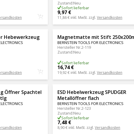
Zustand
:
Neu
Sofort lieferbar
9,97 €
ersandkosten
11,86 €
inkl. MwSt. zzgl.
Versandkosten
ner Hebewerkzeug
Magnetmatte mit Stift 250x20
ELECTRONICS
BERNSTEIN TOOLS FOR ELECTRONICS
Hersteller Nr.
2-119
Zustand
:
Neu
Sofort lieferbar
16,74 €
ersandkosten
19,92 €
inkl. MwSt. zzgl.
Versandkosten
g Öffner Spachtel
ESD Hebelwerkzeug SPUDGER
tlg
Metallöffner flach
ELECTRONICS
BERNSTEIN TOOLS FOR ELECTRONICS
Hersteller Nr.
2-123
Zustand
:
Neu
Sofort lieferbar
7,48 €
ersandkosten
8,90 €
inkl. MwSt. zzgl.
Versandkosten