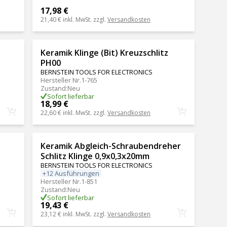
17,98 €
21,40 €
inkl. MwSt. zzgl.
Versandkosten
Keramik Klinge (Bit) Kreuzschlitz
PH00
BERNSTEIN TOOLS FOR ELECTRONICS
Hersteller Nr.
1-765
Zustand
:
Neu
Sofort lieferbar
18,99 €
22,60 €
inkl. MwSt. zzgl.
Versandkosten
Keramik Abgleich-Schraubendreher
Schlitz Klinge 0,9x0,3x20mm
BERNSTEIN TOOLS FOR ELECTRONICS
+12 Ausführungen
Hersteller Nr.
1-851
Zustand
:
Neu
Sofort lieferbar
19,43 €
23,12 €
inkl. MwSt. zzgl.
Versandkosten