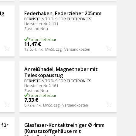
lg
Federhaken, Federzieher 205mm
BERNSTEIN TOOLS FOR ELECTRONICS
Hersteller Nr.
2-131
Zustand
:
Neu
Sofort lieferbar
11,47 €
13,65 €
inkl. MwSt. zzgl.
Versandkosten
Anreißnadel, Magnetheber mit
Teleskopauszug
BERNSTEIN TOOLS FOR ELECTRONICS
Hersteller Nr.
2-161
Zustand
:
Neu
Sofort lieferbar
7,33 €
8,72 €
inkl. MwSt. zzgl.
Versandkosten
 für
Glasfaser-Kontaktreiniger Ø 4mm
(Kunststoffgehäuse mit