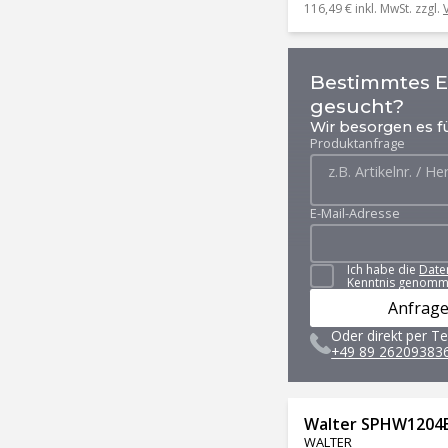
116,49 €
inkl. MwSt. zzgl.
Bestimmtes Er
gesucht?
Wir besorgen es fü
Produktanfrage
E-Mail-Adresse
Ich habe die
Date
Kenntnis genomm
Anfrage
Oder direkt per Te
+49 89 26209383
Walter SPHW1204
WALTER