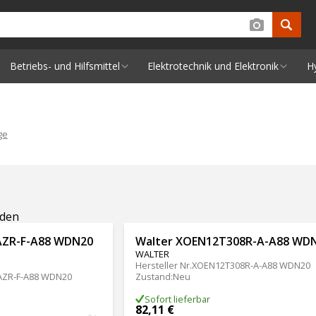
Betriebs- und Hilfsmittel
Elektrotechnik und Elektronik
H
ge
nden
AZR-F-A88 WDN20
Walter XOEN12T308R-A-A88 WD
WALTER
Hersteller Nr.
XOEN12T308R-A-A88 WDN20
AZR-F-A88 WDN20
Zustand
:
Neu
Sofort lieferbar
82,11 €