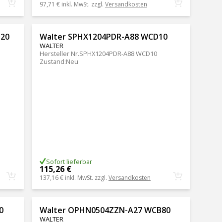
97,71 €
inkl. MwSt. zzgl.
Versandkosten
N20
Walter SPHX1204PDR-A88 WCD10
WALTER
Hersteller Nr.
SPHX1204PDR-A88 WCD10
Zustand
:
Neu
Sofort lieferbar
115,26 €
137,16 €
inkl. MwSt. zzgl.
Versandkosten
0
Walter OPHN0504ZZN-A27 WCB80
WALTER