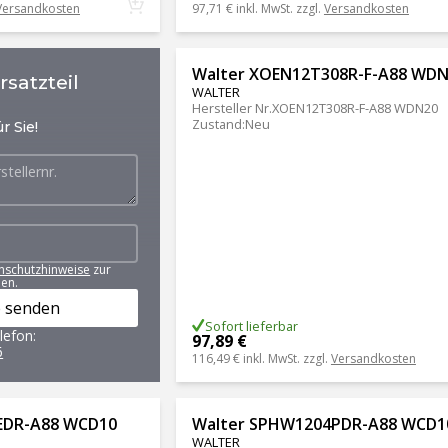
Versandkosten
97,71 €
inkl. MwSt. zzgl.
Versandkosten
Walter XOEN12T308R-F-A88 WD
satzteil
WALTER
Hersteller Nr.
XOEN12T308R-F-A88 WDN20
Zustand
:
Neu
r Sie!
nschutzhinweise
zur
en.
 senden
Sofort lieferbar
lefon:
97,89 €
6
116,49 €
inkl. MwSt. zzgl.
Versandkosten
EDR-A88 WCD10
Walter SPHW1204PDR-A88 WCD1
WALTER