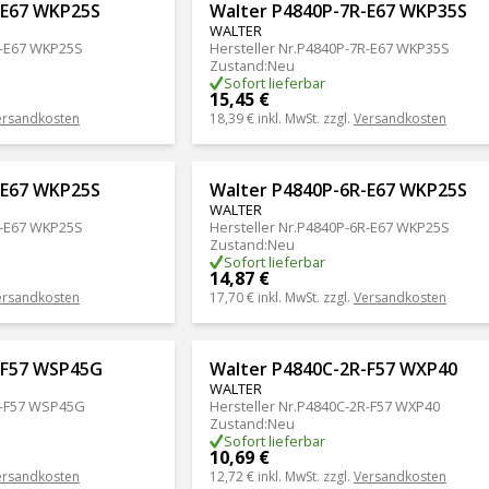
-E67 WKP25S
Walter P4840P-7R-E67 WKP35S
WALTER
-E67 WKP25S
Hersteller Nr.
P4840P-7R-E67 WKP35S
Zustand
:
Neu
Sofort lieferbar
15,45 €
ersandkosten
18,39 €
inkl. MwSt. zzgl.
Versandkosten
-E67 WKP25S
Walter P4840P-6R-E67 WKP25S
WALTER
-E67 WKP25S
Hersteller Nr.
P4840P-6R-E67 WKP25S
Zustand
:
Neu
Sofort lieferbar
14,87 €
ersandkosten
17,70 €
inkl. MwSt. zzgl.
Versandkosten
-F57 WSP45G
Walter P4840C-2R-F57 WXP40
WALTER
-F57 WSP45G
Hersteller Nr.
P4840C-2R-F57 WXP40
Zustand
:
Neu
Sofort lieferbar
10,69 €
ersandkosten
12,72 €
inkl. MwSt. zzgl.
Versandkosten