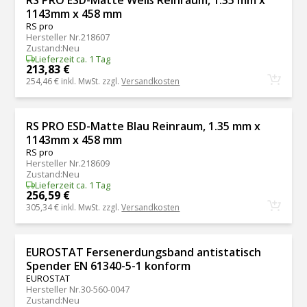
1143mm x 458 mm
RS pro
Hersteller Nr.
218607
Zustand
:
Neu
Lieferzeit ca. 1 Tag
213,83 €
254,46 €
inkl. MwSt. zzgl.
Versandkosten
RS PRO ESD-Matte Blau Reinraum, 1.35 mm x
1143mm x 458 mm
RS pro
Hersteller Nr.
218609
Zustand
:
Neu
Lieferzeit ca. 1 Tag
256,59 €
305,34 €
inkl. MwSt. zzgl.
Versandkosten
EUROSTAT Fersenerdungsband antistatisch
Spender EN 61340-5-1 konform
EUROSTAT
Hersteller Nr.
30-560-0047
Zustand
:
Neu