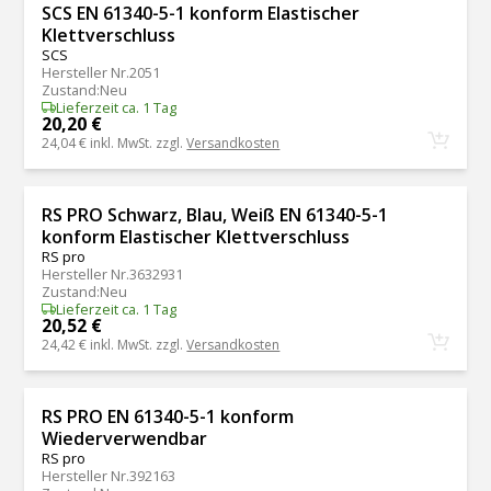
SCS EN 61340-5-1 konform Elastischer
Klettverschluss
SCS
Hersteller Nr.
2051
Zustand
:
Neu
Lieferzeit ca. 1 Tag
20,20 €
24,04 €
inkl. MwSt. zzgl.
Versandkosten
RS PRO Schwarz, Blau, Weiß EN 61340-5-1
konform Elastischer Klettverschluss
RS pro
Hersteller Nr.
3632931
Zustand
:
Neu
Lieferzeit ca. 1 Tag
20,52 €
24,42 €
inkl. MwSt. zzgl.
Versandkosten
RS PRO EN 61340-5-1 konform
Wiederverwendbar
RS pro
Hersteller Nr.
392163