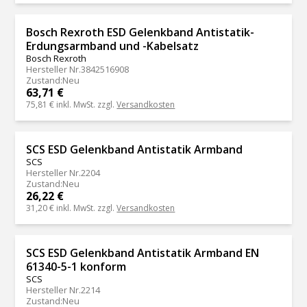
Bosch Rexroth ESD Gelenkband Antistatik-
Erdungsarmband und -Kabelsatz
Bosch Rexroth
Hersteller Nr.
3842516908
Zustand
:
Neu
63,71 €
75,81 €
inkl. MwSt. zzgl.
Versandkosten
SCS ESD Gelenkband Antistatik Armband
SCS
Hersteller Nr.
2204
Zustand
:
Neu
26,22 €
31,20 €
inkl. MwSt. zzgl.
Versandkosten
SCS ESD Gelenkband Antistatik Armband EN
61340-5-1 konform
SCS
Hersteller Nr.
2214
Zustand
:
Neu