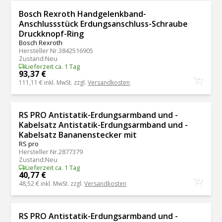
Bosch Rexroth Handgelenkband-
Anschlussstück Erdungsanschluss-Schraube
Druckknopf-Ring
Bosch Rexroth
Hersteller Nr.
3842516905
Zustand
:
Neu
Lieferzeit ca. 1 Tag
93,37 €
111,11 €
inkl. MwSt. zzgl.
Versandkosten
RS PRO Antistatik-Erdungsarmband und -
Kabelsatz Antistatik-Erdungsarmband und -
Kabelsatz Bananenstecker mit
RS pro
Hersteller Nr.
2877379
Zustand
:
Neu
Lieferzeit ca. 1 Tag
40,77 €
48,52 €
inkl. MwSt. zzgl.
Versandkosten
RS PRO Antistatik-Erdungsarmband und -