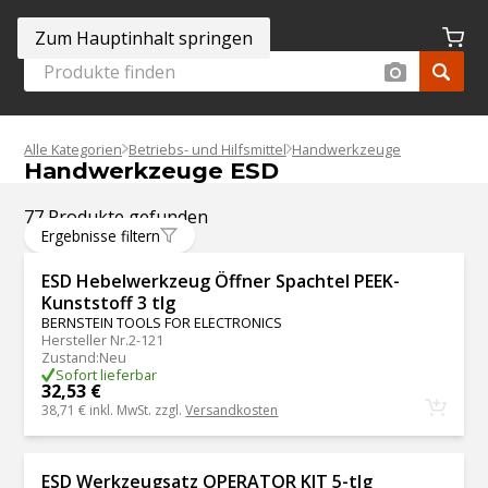
Zum Hauptinhalt springen
Alle Kategorien
Betriebs- und Hilfsmittel
Handwerkzeuge
Handwerkzeuge ESD
77 Produkte gefunden
Ergebnisse filtern
ESD Hebelwerkzeug Öffner Spachtel PEEK-
Kunststoff 3 tlg
BERNSTEIN TOOLS FOR ELECTRONICS
Hersteller Nr.
2-121
Zustand
:
Neu
Sofort lieferbar
32,53 €
38,71 €
inkl. MwSt. zzgl.
Versandkosten
ESD Werkzeugsatz OPERATOR KIT 5-tlg