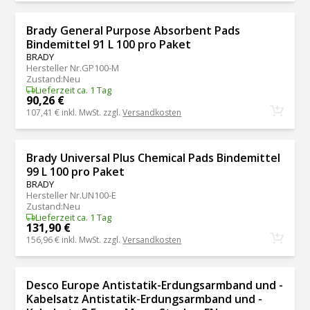
Brady General Purpose Absorbent Pads
Bindemittel 91 L 100 pro Paket
BRADY
Hersteller Nr.
GP100-M
Zustand
:
Neu
Lieferzeit ca. 1 Tag
90,26 €
107,41 €
inkl. MwSt. zzgl.
Versandkosten
Brady Universal Plus Chemical Pads Bindemittel
99 L 100 pro Paket
BRADY
Hersteller Nr.
UN100-E
Zustand
:
Neu
Lieferzeit ca. 1 Tag
131,90 €
156,96 €
inkl. MwSt. zzgl.
Versandkosten
Desco Europe Antistatik-Erdungsarmband und -
Kabelsatz Antistatik-Erdungsarmband und -