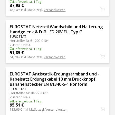
Lieferzeit ca. 1 Tag
37,93 €
45,14 €
inkl. MwSt. zzgl.
Versandkosten
EUROSTAT Netzteil Wandschild und Halterung
Handgelenk & Fuß LED 20V EU, Typ G
EUROSTAT
Hersteller Nr.
61-200-0104
Zustand
:
Neu
Lieferzeit ca. 1 Tag
51,85 €
61,70 €
inkl. MwSt. zzgl.
Versandkosten
EUROSTAT Antistatik-Erdungsarmband und -
Kabelsatz Erdungskabel 10 mm Druckknopf
Bananenstecker EN 61340-5-1 konform
EUROSTAT
Hersteller Nr.
30-560-0611
Zustand
:
Neu
Lieferzeit ca. 1 Tag
95,51 €
113,66 €
inkl. MwSt. zzgl.
Versandkosten