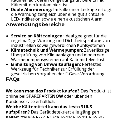
Kältemitteln kontaminiert ist.
Duale Alarmierung:
Im Falle einer Leckage erfolgt
die Warnung zeitgleich über eine gut sichtbare
LED-Indikation sowie einen akustischen Alarm.
Anwendungsbereiche
Service an Kälteanlagen:
Ideal geeignet für die
regelmäßige Wartung und Dichtheitsprüfung von
industriellen sowie gewerblichen Kühlsystemen.
Klimatechnik und Wärmepumpen:
Zuverlässige
Überprüfung von Klimaanlagen und modernen
Wärmepumpensystemen auf Kältemittelverlust.
Einhaltung von Umweltauflagen:
Perfektes
Werkzeug für Techniker zur Erfüllung der
gesetzlichen Vorgaben der F-Gase-Verordnung.
FAQs
Wo kann man das Produkt kaufen?
Das Produkt ist
online bei
SPAREPARTS
NOW
oder über den
Kundenservice erhältlich.
Welche Kältemittel kann das testo 316-3
aufspüren?
Das Gerät detektiert alle gängigen
Kältemittel wie R-22, R134a, R-404A, R-410A, R-507