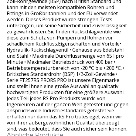
Zoll-Rohrgewinde (BSP) nach British Standard und
kann mit den meisten kompatiblen Rohren und
Fittings in Großbritannien und der EU verwendet
werden. Dieses Produkt wurde strengen Tests
unterzogen, um seine Sicherheit und Zuverlässigkeit
zu gewährleisten. Sie finden Rückschlagventile wie
diese zum Schutz von Pumpen und Rohren vor
schädlichem Rückfluss.Eigenschaften und Vorteile•
Hydraulik-Rückschlagventil • Gehäuse aus Edelstahl
und Stahl • Maximale Durchflussmenge von 65 l pro
Minute • Maximaler Betriebsdruck von 400 bar •
Betriebstemperaturbereich von -20 °C bis +200 °C. •
Britisches Standardrohr (BSP) 1/2-Zoll-Gewinde •
Serie FT257RS PRORS PRO ist unsere Eigenmarke
und stellt Ihnen eine große Auswahl an qualitativ
hochwertigen Produkten für eine größere Auswahl.
Jedes Teil jedes RS Pro Produkts wurde von
Ingenieuren auf der ganzen Welt getestet und gegen
anspruchsvolle Industriestandards getestet Sie
erhalten nur dann das RS Pro Gütesiegel, wenn wir
von ihrer außergewöhnlichen Qualität überzeugt
sind, was bedeutet, dass Sie auch sicher sein können.
Ähnliche Produkte