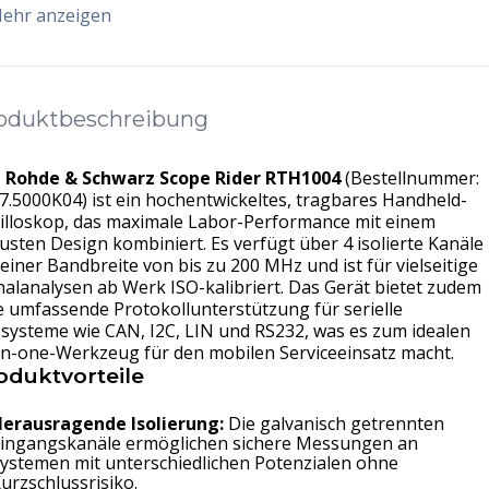
ehr anzeigen
oduktbeschreibung
s
Rohde & Schwarz Scope Rider RTH1004
(Bestellnummer:
7.5000K04) ist ein hochentwickeltes, tragbares Handheld-
illoskop, das maximale Labor-Performance mit einem
usten Design kombiniert. Es verfügt über 4 isolierte Kanäle
 einer Bandbreite von bis zu 200 MHz und ist für vielseitige
nalanalysen ab Werk ISO-kalibriert. Das Gerät bietet zudem
e umfassende Protokollunterstützung für serielle
systeme wie CAN, I2C, LIN und RS232, was es zum idealen
-in-one-Werkzeug für den mobilen Serviceeinsatz macht.
oduktvorteile
erausragende Isolierung:
Die galvanisch getrennten
ingangskanäle ermöglichen sichere Messungen an
ystemen mit unterschiedlichen Potenzialen ohne
urzschlussrisiko.