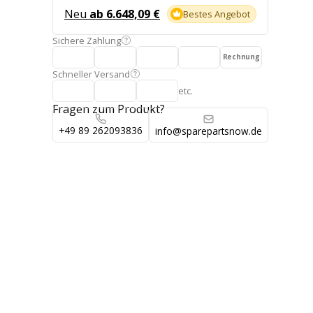
Neu
ab 6.648,09 €
Bestes Angebot
Sichere Zahlung
Rechnung
Schneller Versand
etc.
Fragen zum Produkt?
+49 89 262093836
info@sparepartsnow.de