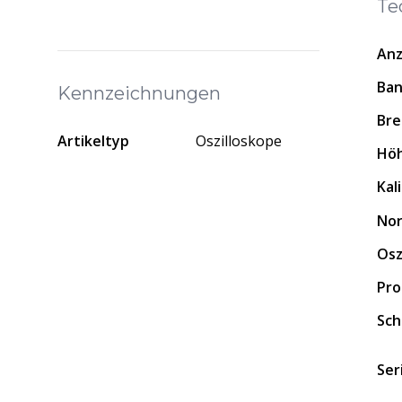
Te
Anz
Ban
Kennzeichnungen
Bre
Artikeltyp
Oszilloskope
Hö
Kal
No
Osz
Pro
Sch
Ser