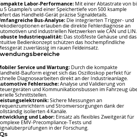
Kompakte Labor-Performance:
Mit einer Abtastrate von bi
u 5 Gsample/s und einer Speichertiefe von 500 ksample
iefert das Handheld-Gerät präzise Signaldetails.
Umfangreiche Bus-Analyse:
Die integrierten Trigger- und
ekodieroptionen erlauben die direkte Fehlerdiagnose an
utomotiven und industriellen Netzwerken wie CAN und LIN.
obuste Industriequalität:
Das stoßfeste Gehäuse und das
ntuitive Bedienkonzept schützen das hochempfindliche
essgerät zuverlässig im rauen Feldeinsatz.
wendungsbereiche
obiler Service und Wartung:
Durch die kompakte
andheld-Bauform eignet sich das Oszilloskop perfekt für
chnelle Diagnosearbeiten direkt an der Industrieanlage.
Automotive Fehlersuche:
Analyse und Validierung von
teuergeräten und Kommunikationsbussen im Fahrzeug üb
erielle Schnittstellen.
eistungselektronik:
Sichere Messungen an
requenzumrichtern und Stromversorgungen dank der
ollständig isolierten 4 Kanäle.
ntwicklung und Labor:
Einsatz als flexibles Zweitgerät für
omplexe EMV-Precompliance-Tests und
ignalüberprüfungen in der Forschung.
Qs