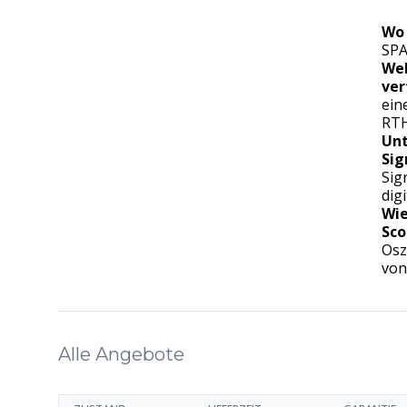
Wo 
SP
Wel
ver
ein
RTH
Unt
Sig
Sig
dig
Wie
Sco
Osz
von
Alle Angebote