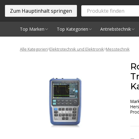
Zum Hauptinhalt springen
Top Marken
Top Kategorien
Antriebstechnik
Spindeln
Alle Kategorien
Elektrotechnik und Elektronik
Messtechnik
R
T
Ka
Mar
Hers
Prod