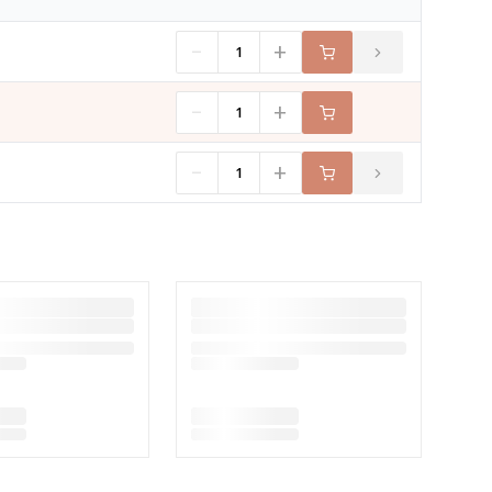
-
+
-
+
-
+