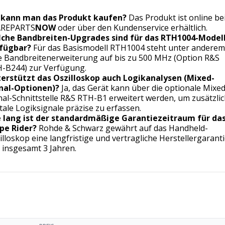
kann man das Produkt kaufen?
Das Produkt ist online be
AREPARTS
NOW
oder über den Kundenservice erhältlich.
che Bandbreiten-Upgrades sind für das RTH1004-Model
fügbar?
Für das Basismodell RTH1004 steht unter andere
e Bandbreitenerweiterung auf bis zu 500 MHz (Option R&S
-B244) zur Verfügung.
erstützt das Oszilloskop auch Logikanalysen (Mixed-
nal-Optionen)?
Ja, das Gerät kann über die optionale Mixed
nal-Schnittstelle R&S RTH-B1 erweitert werden, um zusätzli
itale Logiksignale präzise zu erfassen.
 lang ist der standardmäßige Garantiezeitraum für da
pe Rider?
Rohde & Schwarz gewährt auf das Handheld-
illoskop eine langfristige und vertragliche Herstellergarant
 insgesamt 3 Jahren.