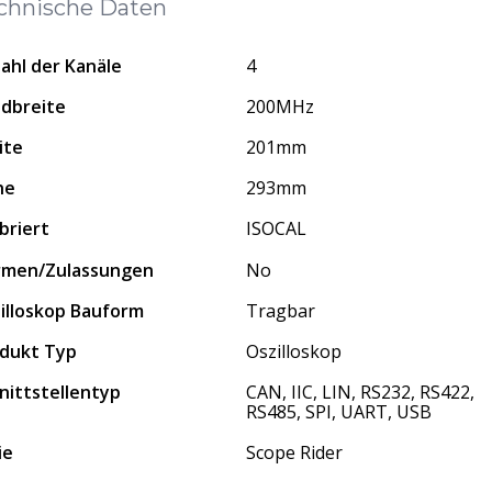
chnische Daten
ahl der Kanäle
4
dbreite
200MHz
ite
201mm
he
293mm
ibriert
ISOCAL
rmen/Zulassungen
No
illoskop Bauform
Tragbar
dukt Typ
Oszilloskop
nittstellentyp
CAN, IIC, LIN, RS232, RS422,
RS485, SPI, UART, USB
ie
Scope Rider