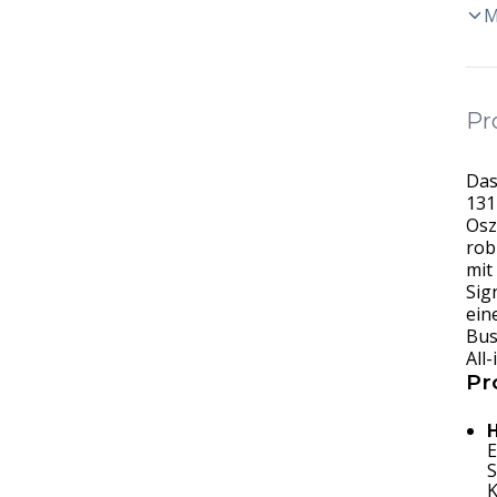
M
Pr
Da
131
Osz
rob
mit
Sig
ein
Bus
All
Pr
H
E
S
K