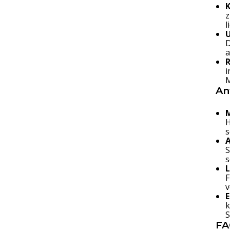
z
l
D
a
R
i
M
An
M
H
s
S
s
L
F
v
E
k
S
FA