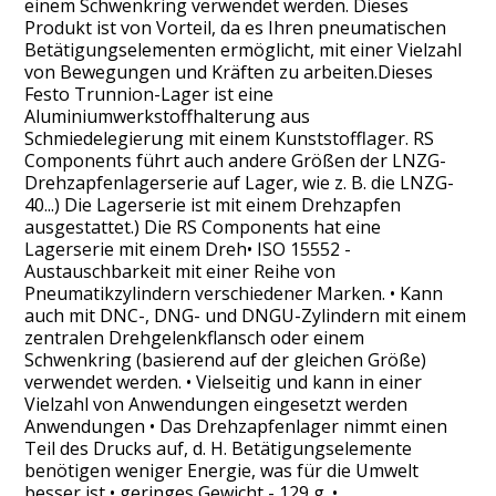
einem Schwenkring verwendet werden. Dieses
Produkt ist von Vorteil, da es Ihren pneumatischen
Betätigungselementen ermöglicht, mit einer Vielzahl
von Bewegungen und Kräften zu arbeiten.Dieses
Festo Trunnion-Lager ist eine
Aluminiumwerkstoffhalterung aus
Schmiedelegierung mit einem Kunststofflager. RS
Components führt auch andere Größen der LNZG-
Drehzapfenlagerserie auf Lager, wie z. B. die LNZG-
40...) Die Lagerserie ist mit einem Drehzapfen
ausgestattet.) Die RS Components hat eine
Lagerserie mit einem Dreh• ISO 15552 -
Austauschbarkeit mit einer Reihe von
Pneumatikzylindern verschiedener Marken. • Kann
auch mit DNC-, DNG- und DNGU-Zylindern mit einem
zentralen Drehgelenkflansch oder einem
Schwenkring (basierend auf der gleichen Größe)
verwendet werden. • Vielseitig und kann in einer
Vielzahl von Anwendungen eingesetzt werden
Anwendungen • Das Drehzapfenlager nimmt einen
Teil des Drucks auf, d. H. Betätigungselemente
benötigen weniger Energie, was für die Umwelt
besser ist • geringes Gewicht - 129 g. •