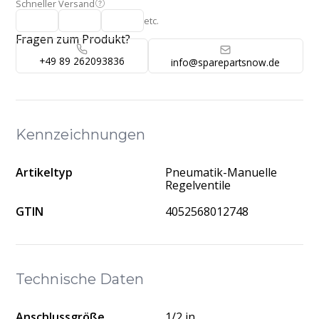
Schneller Versand
etc.
Fragen zum Produkt?
+49 89 262093836
info@sparepartsnow.de
Kennzeichnungen
Artikeltyp
Pneumatik-Manuelle
Regelventile
GTIN
4052568012748
Technische Daten
Anschlussgröße
1/2 in