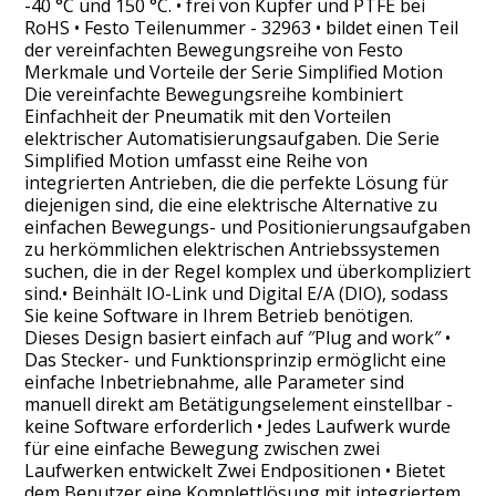
-40 °C und 150 °C. • frei von Kupfer und PTFE bei
RoHS • Festo Teilenummer - 32963 • bildet einen Teil
der vereinfachten Bewegungsreihe von Festo
Merkmale und Vorteile der Serie Simplified Motion
Die vereinfachte Bewegungsreihe kombiniert
Einfachheit der Pneumatik mit den Vorteilen
elektrischer Automatisierungsaufgaben. Die Serie
Simplified Motion umfasst eine Reihe von
integrierten Antrieben, die die perfekte Lösung für
diejenigen sind, die eine elektrische Alternative zu
einfachen Bewegungs- und Positionierungsaufgaben
zu herkömmlichen elektrischen Antriebssystemen
suchen, die in der Regel komplex und überkompliziert
sind.• Beinhält IO-Link und Digital E/A (DIO), sodass
Sie keine Software in Ihrem Betrieb benötigen.
Dieses Design basiert einfach auf ″Plug and work″ •
Das Stecker- und Funktionsprinzip ermöglicht eine
einfache Inbetriebnahme, alle Parameter sind
manuell direkt am Betätigungselement einstellbar -
keine Software erforderlich • Jedes Laufwerk wurde
für eine einfache Bewegung zwischen zwei
Laufwerken entwickelt Zwei Endpositionen • Bietet
dem Benutzer eine Komplettlösung mit integriertem