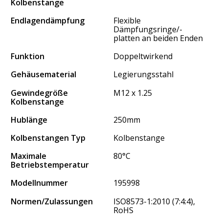
Kolbenstange
Endlagendämpfung
Flexible
Dämpfungsringe/-
platten an beiden Enden
Funktion
Doppeltwirkend
Gehäusematerial
Legierungsstahl
Gewindegröße
M12 x 1.25
Kolbenstange
Hublänge
250mm
Kolbenstangen Typ
Kolbenstange
Maximale
80°C
Betriebstemperatur
Modellnummer
195998
Normen/Zulassungen
ISO8573-1:2010 (7:4:4),
RoHS