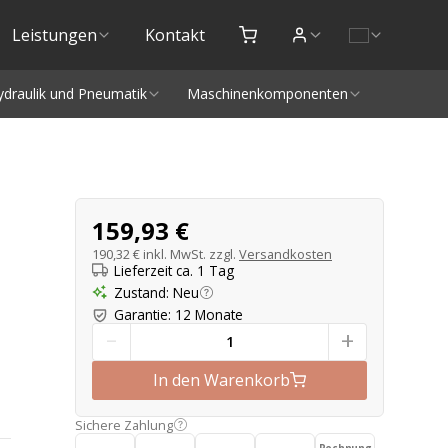
Leistungen
Kontakt
ydraulik und Pneumatik
Maschinenkomponenten
Produktangebot
159,93 €
190,32 €
inkl. MwSt. zzgl.
Versandkosten
Lieferzeit ca. 1 Tag
Zustand
:
Neu
Garantie
:
12 Monate
-
+
In den Warenkorb
Sichere Zahlung