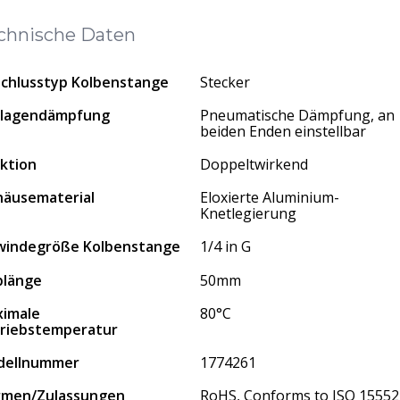
chnische Daten
chlusstyp Kolbenstange
Stecker
dlagendämpfung
Pneumatische Dämpfung, an
beiden Enden einstellbar
ktion
Doppeltwirkend
äusematerial
Eloxierte Aluminium-
Knetlegierung
indegröße Kolbenstange
1/4 in G
blänge
50mm
imale
80°C
riebstemperatur
dellnummer
1774261
rmen/Zulassungen
RoHS, Conforms to ISO 15552