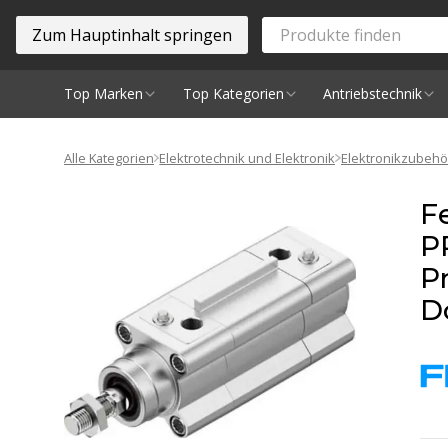
Zum Hauptinhalt springen
Top Marken
Top Kategorien
Antriebstechnik
Spindeln
Alle Kategorien
Elektrotechnik und Elektronik
Elektronikzubehö
F
P
P
D