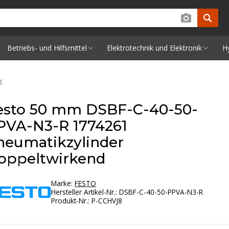
Betriebs- und Hilfsmittel
Elektrotechnik und Elektronik
H
r
esto 50 mm DSBF-C-40-50-
PVA-N3-R 1774261
neumatikzylinder
oppeltwirkend
Marke:
FESTO
Hersteller Artikel-Nr.
:
DSBF-C-40-50-PPVA-N3-R
Produkt-Nr.
:
P-CCHVJ8