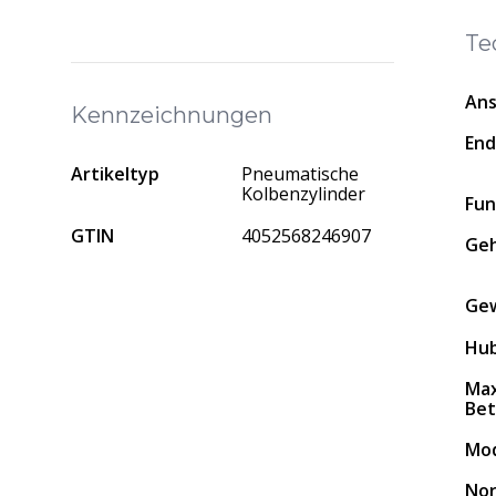
Te
Ans
Kennzeichnungen
En
Artikeltyp
Pneumatische
Kolbenzylinder
Fun
GTIN
4052568246907
Geh
Gew
Hu
Max
Bet
Mo
No