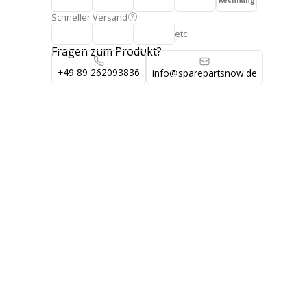
Rechnung
Schneller Versand
etc.
Fragen zum Produkt?
+49 89 262093836
info@sparepartsnow.de