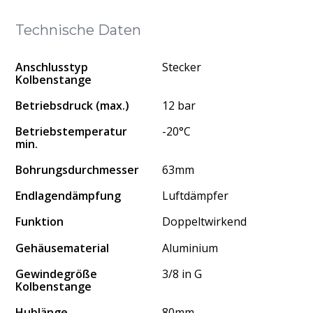
Technische Daten
Anschlusstyp
Stecker
Kolbenstange
Betriebsdruck (max.)
12 bar
Betriebstemperatur
-20°C
min.
Bohrungsdurchmesser
63mm
Endlagendämpfung
Luftdämpfer
Funktion
Doppeltwirkend
Gehäusematerial
Aluminium
Gewindegröße
3/8 in G
Kolbenstange
Hublänge
80mm