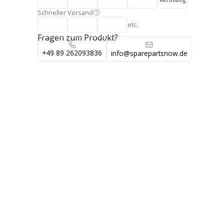
Rechnung
Schneller Versand
etc.
Fragen zum Produkt?
+49 89 262093836
info@sparepartsnow.de