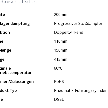
chnische Daten
ite
200mm
dlagendämpfung
Progressiver Stoßdämpfer
ktion
Doppeltwirkend
he
110mm
blänge
150mm
nge
415mm
imale
60°C
riebstemperatur
rmen/Zulassungen
RoHS
dukt Typ
Pneumatik-Führungszylinder
ie
DGSL