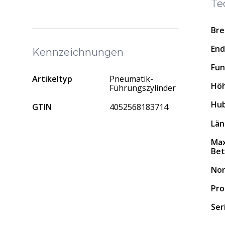
Te
Bre
En
Kennzeichnungen
Fun
Artikeltyp
Pneumatik-
Hö
Führungszylinder
Hu
GTIN
4052568183714
Lä
Max
Bet
No
Pro
Ser