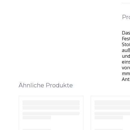
Pr
Das
Fes
Sto
auß
und
ein
vor
mm.
Ant
Ähnliche Produkte