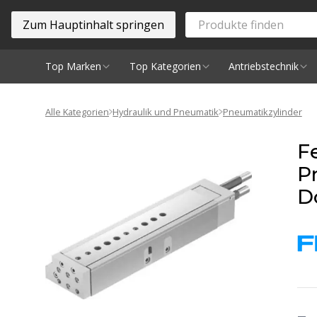
Zum Hauptinhalt springen
Top Marken
Top Kategorien
Antriebstechnik
Spindeln
Alle Kategorien
Hydraulik und Pneumatik
Pneumatikzylinder
F
P
D