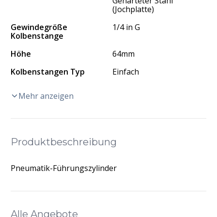
Gehärteter Stahl
(Jochplatte)
Gewindegröße
1/4 in G
Kolbenstange
Höhe
64mm
Kolbenstangen Typ
Einfach
Mehr anzeigen
Produktbeschreibung
Pneumatik-Führungszylinder
Alle Angebote