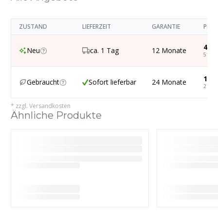
ZUSTAND
LIEFERZEIT
GARANTIE
PREI
432,
Neu
ca. 1 Tag
12 Monate
514,5
180,
Gebraucht
Sofort lieferbar
24 Monate
215,2
*
zzgl. Versandkosten
Ähnliche Produkte