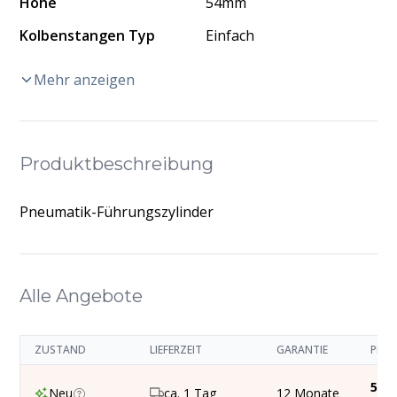
Höhe
54mm
Kolbenstangen Typ
Einfach
Mehr anzeigen
Produktbeschreibung
Pneumatik-Führungszylinder
Alle Angebote
ZUSTAND
LIEFERZEIT
GARANTIE
PREI
516,
Neu
ca. 1 Tag
12 Monate