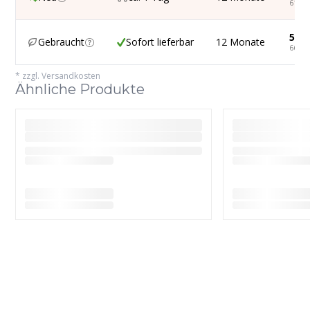
614,3
558,
Gebraucht
Sofort lieferbar
12 Monate
664,5
*
zzgl. Versandkosten
Ähnliche Produkte