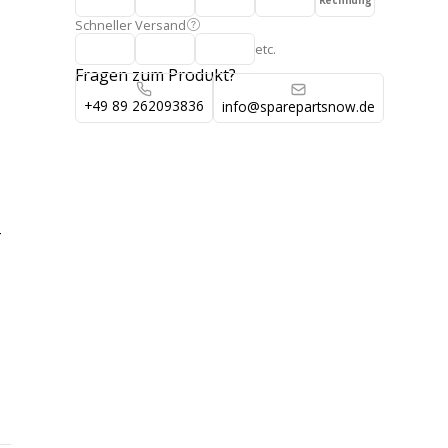
Rechnung
Schneller Versand
etc.
Fragen zum Produkt?
+49 89 262093836
info@sparepartsnow.de
-