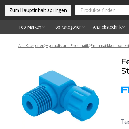
Zum Hauptinhalt springen
Top Marken
Top Kategorien
Antriebstechnik
Spindeln
Alle Kategorien
Hydraulik und Pneumatik
Pneumatikkomponen
F
St
Te