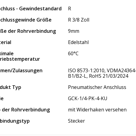
chluss - Gewindestandard
R
chlussgewinde Größe
R 3/8 Zoll
ße der Rohrverbindung
9mm
erial
Edelstahl
imale
60°C
riebstemperatur
rmen/Zulassungen
ISO 8573-1:2010, VDMA24364
B1/B2-L, RoHS 21/03/2024
dukt Typ
Pneumatischer Anschluss
ie
GCK-1/4-PK-4-KU
 der Rohrverbindung
mit Widerhaken versehen
bindungstyp
Stecker