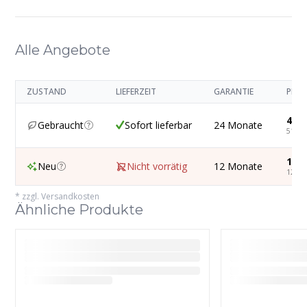
Alle Angebote
ZUSTAND
LIEFERZEIT
GARANTIE
PREI
43,6
Gebraucht
Sofort lieferbar
24 Monate
51,93
105,
Neu
Nicht vorrätig
12 Monate
126,1
*
zzgl. Versandkosten
Ähnliche Produkte