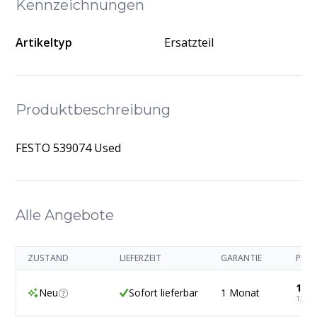
Kennzeichnungen
Artikeltyp
Ersatzteil
Produktbeschreibung
FESTO 539074 Used
Alle Angebote
ZUSTAND
LIEFERZEIT
GARANTIE
PREI
117,
Neu
Sofort lieferbar
1 Monat
139,6