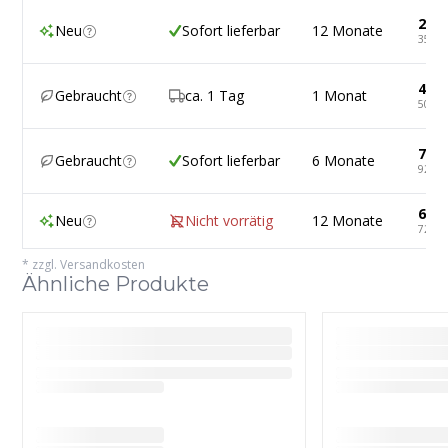
296,
Neu
Sofort lieferbar
12 Monate
352,8
42,7
Gebraucht
ca. 1 Tag
1 Monat
50,92
78,0
Gebraucht
Sofort lieferbar
6 Monate
92,93
605,
Neu
Nicht vorrätig
12 Monate
720,4
*
zzgl. Versandkosten
Ähnliche Produkte